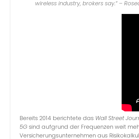
wireless industry, brokers say.“
– Rosea
Bereits 2014 berichtete das
Wall Street Jour
5G
sind aufgrund der Frequenzen weit mehr
Versicherungsunternehmen aus Risikokalk