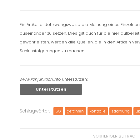
Ein Artikel bildet zwangsweise die Meinung eines Einzelne
auseinander zu setzen. Dies gilt auch für die hier aufbere
gewährleisten, werden alle Quellen, die in den Artikeln v
Schlussfolgerungen zu machen.
www.konjunktion.info
unterstützen:
Unterstützen
Schlagwörter:
5G
gefahren
kontrolle
strahlung
ü
VORHERIGER BEITRAG