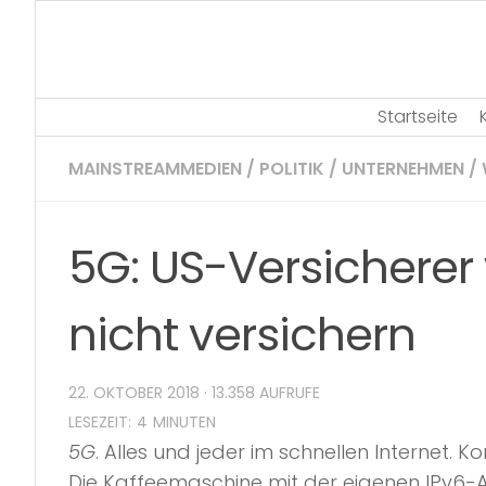
Skip
to
content
Startseite
MAINSTREAMMEDIEN
/
POLITIK
/
UNTERNEHMEN
/
5G: US-Versichere
nicht versichern
22. OKTOBER 2018
· 13.358 AUFRUFE
5G
. Alles und jeder im schnellen Internet.
Die Kaffeemaschine mit der eigenen IPv6-Ad