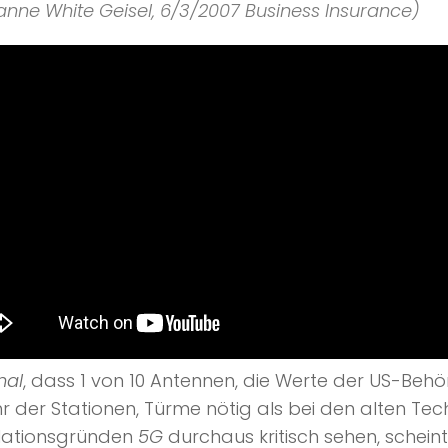
nne White Geisel, 6/3/2007 Business Insurance)
nal
, dass 1 von 10 Antennen, die Werte der US-Behö
 der Stationen, Türme nötig als bei den alten Tec
ulationsgründen
5G
durchaus kritisch sehen, schein