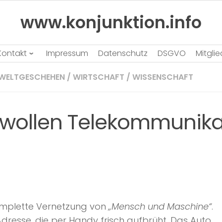
www.konjunktion.info
Kontakt
Impressum
Datenschutz
DSGVO
Mitgli
WELTGESCHEHEN
/
WIRTSCHAFT
/
WISSENSCHAFT
r wollen Telekommuni
 Komplette Vernetzung von
„Mensch und Maschine“
.
resse, die per Handy frisch aufbrüht. Das Auto,