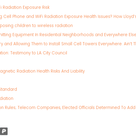
 Radiation Exposure Risk
Cell Phone and WiFi Radiation Exposure Health Issues? How Lloyd’s
xposing children to wireless radiation
mitting Equipment In Residential Neighborhoods and Everywhere Els
ry and Allowing Them to Install Small Cell Towers Everywhere. Ain’t 
ion: Testimony to LA City Council
gnetic Radiation Health Risks And Liability
 Standard
diation
tion Rules; Telecom Companies, Elected Officials Determined To Add 