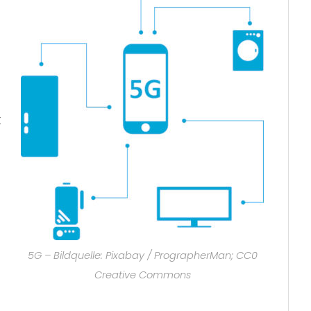
t
5G – Bildquelle: Pixabay / PrographerMan; CC0
Creative Commons