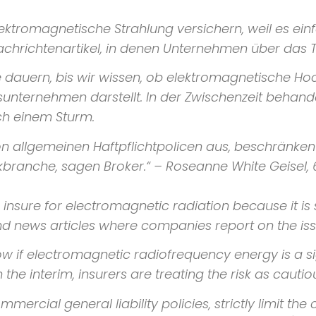
tromagnetische Strahlung versichern, weil es einfa
Nachrichtenartikel, in denen Unternehmen über das 
e dauern, bis wir wissen, ob elektromagnetische H
unternehmen darstellt. In der Zwischenzeit behandel
ch einem Sturm.
 von allgemeinen Haftpflichtpolicen aus, beschränk
branche, sagen Broker.“
– Roseanne White Geisel, 
sure for electromagnetic radiation because it is si
d news articles where companies report on the iss
if electromagnetic radiofrequency energy is a signi
he interim, insurers are treating the risk as cauti
mmercial general liability policies, strictly limit th