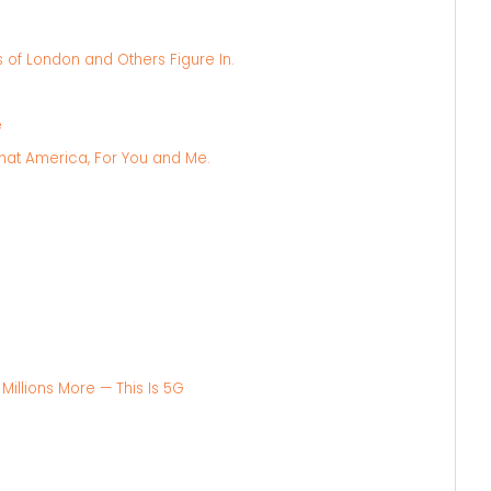
 of London and Others Figure In.
e
That America, For You and Me.
Millions More — This Is 5G