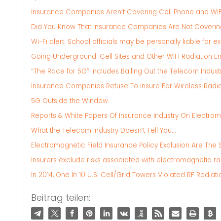
Insurance Companies Aren’t Covering Cell Phone and WiFi
Did You Know That Insurance Companies Are Not Covering 
Wi-Fi alert: School officials may be personally liable for e
Going Underground: Cell Sites and Other WiFi Radiation E
“The Race for 5G” Includes Bailing Out the Telecom Indust
Insurance Companies Refuse To Insure For Wireless Radiat
5G Outside the Window
Reports & White Papers Of Insurance Industry On Electroma
What the Telecom Industry Doesn’t Tell You…
Electromagnetic Field Insurance Policy Exclusion Are The
Insurers exclude risks associated with electromagnetic ra
In 2014, One In 10 U.S. Cell/Grid Towers Violated RF Radia
Beitrag teilen: