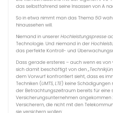
das selbstfahrend seine Insassen von A nach 
So in etwa nimmt man das Thema
5G
wahr
hinaussehen will.
Niemand in unserer
Hochleistungspresse
ad
Technologie. Und niemand in der
Hochleist
das perfekte Kontroll- und Überwachungs
Dass gerade ersteres – auch wenn es von v
sich damit beschäftigt von den
„Technikjü
dem Vorwurf konfrontiert sieht, dass es imm
Techniken (
UMTS
,
LTE
) keine Schädigungen 
der Betrachtungszeitraum bereits für eine
Versicherungsunternehmen angekommen zu 
Versicherern, die nicht mit den Telekomm
sie versichern wollen: