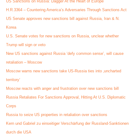
US Sanctions on Russia: Dagger At the Heart of Europe
H.R.3364 – Countering America’s Adversaries Through Sanctions Act
US Senate approves new sanctions bill against Russia, Iran & N.
Korea
U.S. Senate votes for new sanctions on Russia, unclear whether
Trump will sign or veto
New US sanctions against Russia ‘defy common sense’, will cause
retaliation – Moscow
Moscow warns new sanctions take US-Russia ties into ‚uncharted
territory‘
Moscow reacts with anger and frustration over new sanctions bill
Russia Retaliates For Sanctions Approval, Hitting At U.S. Diplomatic
Corps
Russia to seize US properties in retaliation over sanctions
Kern und Gabriel zu einseitiger Verschärfung der Russland-Sanktionen
durch die USA