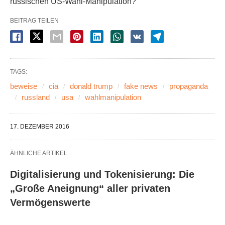
russischen US-Wahl-Manipulation?
BEITRAG TEILEN
TAGS:
beweise
cia
donald trump
fake news
propaganda
russland
usa
wahlmanipulation
17. DEZEMBER 2016
ÄHNLICHE ARTIKEL
Digitalisierung und Tokenisierung: Die
„Große Aneignung“ aller privaten
Vermögenswerte