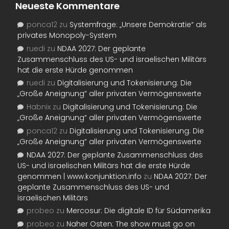
Neueste Kommentare
ponca12
zu
Systemfrage: „Unsere Demokratie“ als
privates Monopoly-System
ruedi
zu
NDAA 2027: Der geplante
Zusammenschluss des US- und israelischen Militärs
hat die erste Hürde genommen
ruedi
zu
Digitalisierung und Tokenisierung: Die
„Große Aneignung“ aller privaten Vermögenswerte
Habnix
zu
Digitalisierung und Tokenisierung: Die
„Große Aneignung“ aller privaten Vermögenswerte
ponca12
zu
Digitalisierung und Tokenisierung: Die
„Große Aneignung“ aller privaten Vermögenswerte
NDAA 2027: Der geplante Zusammenschluss des
US- und israelischen Militärs hat die erste Hürde
genommen | www.konjunktion.info
zu
NDAA 2027: Der
geplante Zusammenschluss des US- und
israelischen Militärs
probeo
zu
Mercosur: Die digitale ID für Südamerika
probeo
zu
Naher Osten: The show must go on