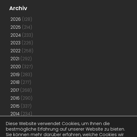
Archiv
2026
(128)
2025
(214)
2024
(233)
2023
(226)
2022
(258)
2021
(292)
2020
(327)
2019
(283)
2018
(277)
2017
(268)
2016
(290)
2015
(337)
2014
(234)
2013
(192)
Diese Website verwendet Cookies, um Ihnen die
bestmögliche Erfahrung auf unserer Website zu bieten.
2012
(181)
Sie können mehr darüber erfahren, welche Cookies wir