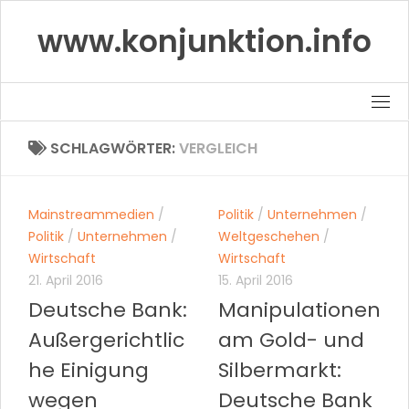
Skip
www.konjunktion.info
to
content
SCHLAGWÖRTER:
VERGLEICH
Mainstreammedien
/
Politik
/
Unternehmen
/
Politik
/
Unternehmen
/
Weltgeschehen
/
Wirtschaft
Wirtschaft
21. April 2016
15. April 2016
Deutsche Bank:
Manipulationen
Außergerichtlic
am Gold- und
he Einigung
Silbermarkt:
wegen
Deutsche Bank