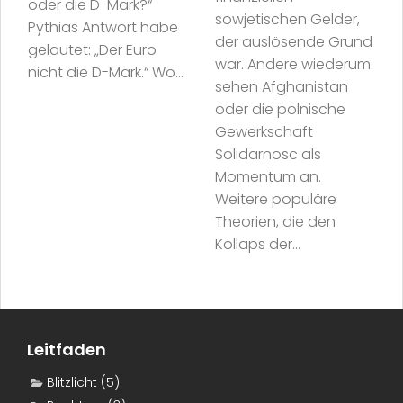
oder die D-Mark?“
sowjetischen Gelder,
Pythias Antwort habe
der auslösende Grund
gelautet: „Der Euro
war. Andere wiederum
nicht die D-Mark.“ Wo...
sehen Afghanistan
oder die polnische
Gewerkschaft
Solidarnosc als
Momentum an.
Weitere populäre
Theorien, die den
Kollaps der...
Leitfaden
Blitzlicht
(5)