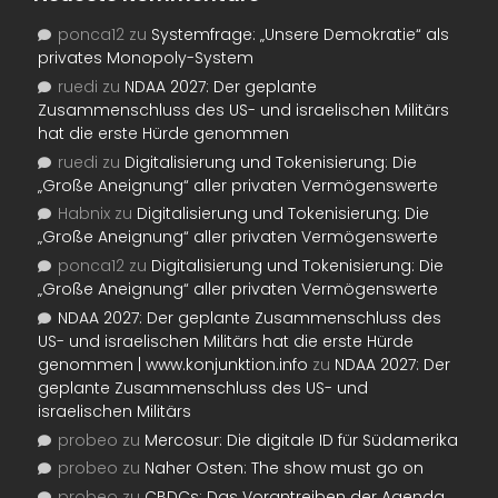
ponca12
zu
Systemfrage: „Unsere Demokratie“ als
privates Monopoly-System
ruedi
zu
NDAA 2027: Der geplante
Zusammenschluss des US- und israelischen Militärs
hat die erste Hürde genommen
ruedi
zu
Digitalisierung und Tokenisierung: Die
„Große Aneignung“ aller privaten Vermögenswerte
Habnix
zu
Digitalisierung und Tokenisierung: Die
„Große Aneignung“ aller privaten Vermögenswerte
ponca12
zu
Digitalisierung und Tokenisierung: Die
„Große Aneignung“ aller privaten Vermögenswerte
NDAA 2027: Der geplante Zusammenschluss des
US- und israelischen Militärs hat die erste Hürde
genommen | www.konjunktion.info
zu
NDAA 2027: Der
geplante Zusammenschluss des US- und
israelischen Militärs
probeo
zu
Mercosur: Die digitale ID für Südamerika
probeo
zu
Naher Osten: The show must go on
probeo
zu
CBDCs: Das Vorantreiben der Agenda