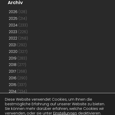
Archiv
2026
(128)
2025
(214)
2024
(233)
2023
(226)
2022
(258)
2021
(292)
2020
(327)
2019
(283)
2018
(277)
2017
(268)
2016
(290)
2015
(337)
2014
(234)
2013
(192)
Diese Website verwendet Cookies, um Ihnen die
bestmögliche Erfahrung auf unserer Website zu bieten.
2012
(181)
Sie können mehr darüber erfahren, welche Cookies wir
2011
(48)
verwenden, oder sie unter
Einstellungen
deaktivieren.