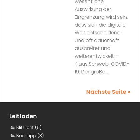
wesentliche
Auswirkung der
Eingrenzung wird sein,
dass sich die digitale
Welt entscheidend
und oft dauerhaft
ausbreitet und
weiterentwickelt. –
Klaus Schwab, COVID-
19: Der große...
Nächste Seite »
Leitfaden
Blitzlicht
(5)
Buchtipp
(3)