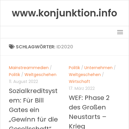
Skip
www.konjunktion.info
to
content
SCHLAGWÖRTER:
ID2020
Mainstreammedien
/
Politik
/
Unternehmen
/
Politik
/
Weltgeschehen
Weltgeschehen
/
11. August 2022
Wirtschaft
17. März 2022
Sozialkreditsyst
WEF: Phase 2
em: Für Bill
des Großen
Gates ein
Neustarts –
„Gewinn für die
Krieg
Gesellschaft“