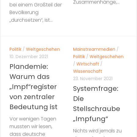
Zusammenhänge,...
bei einem Großteil der
Bevölkerung
„durchsetzen“, ist...
Politik
/
Weltgeschehen
Mainstreammedien
/
10. Dezember 2021
Politik
/
Weltgeschehen
/
Wirtschaft
/
Plandemie:
Wissenschaft
Warum das
23. November 2021
„Impf“register
Systemfrage:
von zentraler
Die
Bedeutung ist
Stellschraube
„Impfung“
Vor wenigen Tagen
mussten wir lesen,
Nichts wird jemals zu
dass deutsche