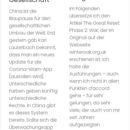
Im Folgenden
China ist die
übersetze ich den
Blaupause für den
Artikel The Great Reset
gesellschaftlichen
Phase 2: War, der im
Umbau der Welt. Erst
Original auf der
gestern gab Karl
Webseite
Lauterbach bekannt,
winteroak.org.uk
dass man ein neues
erschienen ist. Ich
Update für die
halte die
Corona-Warn-App
Ausführungen – auch
[ausrollen wird].
wenn ich nicht in allen
Unterschiedliche
Punkten d’accord
Farben geben künftig
gehe – für sehr
unterschiedliche
gelungen, da sehr
Rechte. In China gibt
viele, der auch von mir
es dieses System
seit Jahren
bereits. Sollte sich die
aufgezeigten
Überwachungsapp