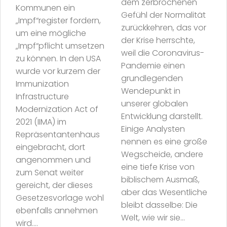
dem zerbrochenen
Kommunen ein
Gefühl der Normalität
„Impf“register fordern,
zurückkehren, das vor
um eine mögliche
der Krise herrschte,
„Impf“pflicht umsetzen
weil die Coronavirus-
zu können. In den USA
Pandemie einen
wurde vor kurzem der
grundlegenden
Immunization
Wendepunkt in
Infrastructure
unserer globalen
Modernization Act of
Entwicklung darstellt.
2021 (IIMA) im
Einige Analysten
Repräsentantenhaus
nennen es eine große
eingebracht, dort
Wegscheide, andere
angenommen und
eine tiefe Krise von
zum Senat weiter
biblischem Ausmaß,
gereicht, der dieses
aber das Wesentliche
Gesetzesvorlage wohl
bleibt dasselbe: Die
ebenfalls annehmen
Welt, wie wir sie...
wird....