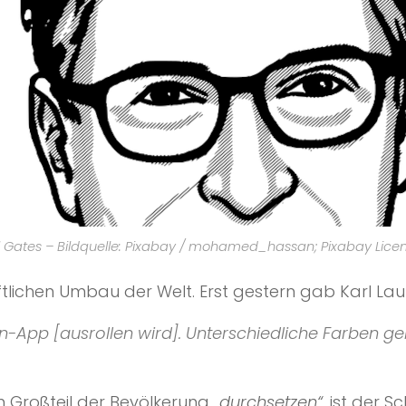
ll Gates – Bildquelle: Pixabay / mohamed_hassan; Pixabay Lice
aftlichen Umbau der Welt. Erst gestern gab Karl 
App [ausrollen wird]. Unterschiedliche Farben geb
m Großteil der Bevölkerung
„durchsetzen“
, ist der 