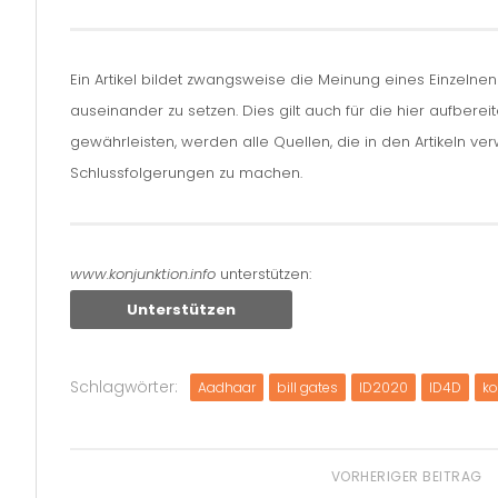
Ein Artikel bildet zwangsweise die Meinung eines Einzelne
auseinander zu setzen. Dies gilt auch für die hier aufbere
gewährleisten, werden alle Quellen, die in den Artikeln v
Schlussfolgerungen zu machen.
www.konjunktion.info
unterstützen:
Unterstützen
Schlagwörter:
Aadhaar
bill gates
ID2020
ID4D
ko
VORHERIGER BEITRAG