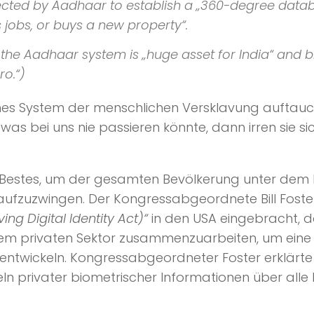
cted by Aadhaar to establish a „360-degree databa
 jobs, or buys a new property“.
hat the Aadhaar system is „huge asset for India“ an
ro.“)
hes System der menschlichen Versklavung auftauc
s bei uns nie passieren könnte, dann irren sie sic
r Bestes, um der gesamten Bevölkerung unter dem 
 aufzuzwingen. Der Kongressabgeordnete Bill Foster
ng Digital Identity Act)“
in den USA eingebracht, d
em privaten Sektor zusammenzuarbeiten, um eine ri
zu entwickeln. Kongressabgeordneter Foster erklär
n privater biometrischer Informationen über alle 