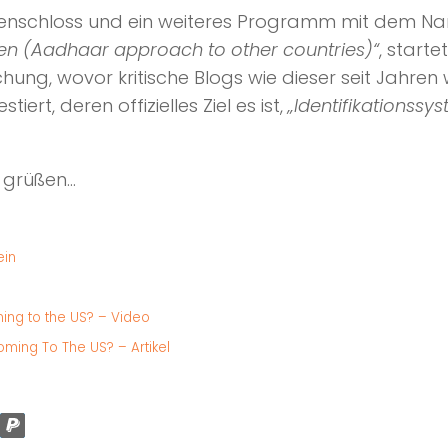
schloss und ein weiteres Programm mit dem 
en (Aadhaar approach to other countries)“
, starte
ung, wovor kritische Blogs wie dieser seit Jahren 
estiert, deren offizielles Ziel es ist,
„Identifikationssy
 grüßen…
ein
ming to the US? – Video
oming To The US? – Artikel