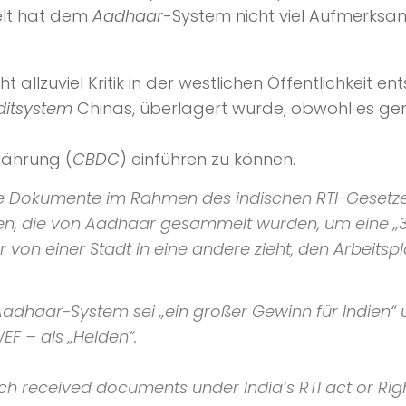
Welt hat dem
Aadhaar
-System nicht viel Aufmerksa
 allzuviel Kritik in der westlichen Öffentlichkeit en
ditsystem
Chinas, überlagert wurde, obwohl es gen
währung (
CBDC
) einführen zu können.
e Dokumente im Rahmen des indischen RTI-Gesetzes 
aten, die von Aadhaar gesammelt wurden, um eine „
 von einer Stadt in eine andere zieht, den Arbeits
 Aadhaar-System sei „ein großer Gewinn für Indien“
EF – als „Helden“.
ch received documents under India’s RTI act or Righ