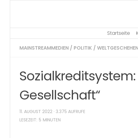
Skip
to
content
Startseite
MAINSTREAMMEDIEN
/
POLITIK
/
WELTGESCHEHE
Sozialkreditsystem: 
Gesellschaft“
11. AUGUST 2022
· 3.375 AUFRUFE