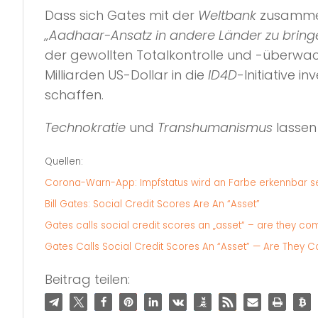
Dass sich Gates mit der
Weltbank
zusammen
„Aadhaar-Ansatz in andere Länder zu bring
der gewollten Totalkontrolle und -überwach
Milliarden US-Dollar in die
ID4D
-Initiative inv
schaffen.
Technokratie
und
Transhumanismus
lassen
Quellen:
Corona-Warn-App: Impfstatus wird an Farbe erkennbar s
Bill Gates: Social Credit Scores Are An “Asset”
Gates calls social credit scores an „asset“ – are they co
Gates Calls Social Credit Scores An “Asset” — Are They C
Beitrag teilen: