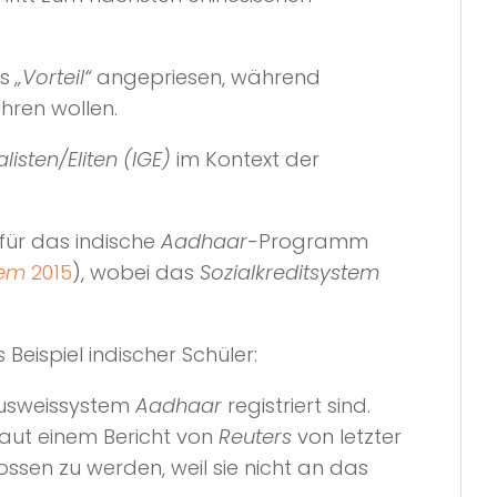
ls
„Vorteil“
angepriesen, während
ühren wollen.
listen/Eliten (IGE)
im Kontext der
 für das indische
Aadhaar
-Programm
tem
2015
), wobei das
Sozialkreditsystem
eispiel indischer Schüler:
 Ausweissystem
Aadhaar
registriert sind.
laut einem Bericht von
Reuters
von letzter
ossen zu werden, weil sie nicht an das