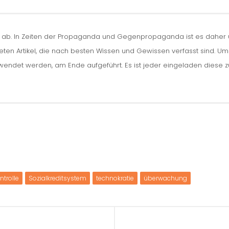
n ab. In Zeiten der Propaganda und Gegenpropaganda ist es daher um
iteten Artikel, die nach besten Wissen und Gewissen verfasst sind. U
erwendet werden, am Ende aufgeführt. Es ist jeder eingeladen diese 
ntrolle
Sozialkreditsystem
technokratie
überwachung