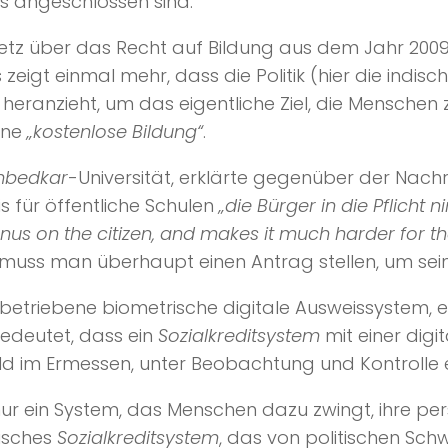
ns angeschlossen sind.
etz über das Recht auf Bildung aus dem Jahr 2009 
zeigt einmal mehr, dass die Politik (hier die indisc
eranzieht, um das eigentliche Ziel, die Mensche
ine
„kostenlose Bildung“
.
bedkar
-Universität, erklärte gegenüber der Nac
 für öffentliche Schulen
„die Bürger in die Pflicht
nus on the citizen, and makes it much harder for t
 muss man überhaupt einen Antrag stellen, um s
 betriebene biometrische digitale Ausweissystem,
bedeutet, dass ein
Sozialkreditsystem
mit einer dig
 bald im Ermessen, unter Beobachtung und Kontrolle 
ur ein System, das Menschen dazu zwingt, ihre pe
tisches
Sozialkreditsystem
, das von politischen Sc