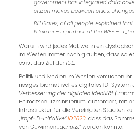
government has integrated data colle
citizen moves between cities, changes
Bill Gates, of all people, explained t
Nilekani – a partner of the WEF – a „he
Warum wird jedes Mal, wenn ein dystopisc
im Westen immer noch glauben, dass so etwa
es ist das Ziel der
IGE
.
Politik und Medien im Westen versuchen ih
riesiges biometrisches digitales ID-System
Verbesserung der digitalen Identität (Improvi
Heimatschutzministerium, auffordert, mit d
Infrastruktur für die Vereinigten Staaten 
„Impf-ID-Initiative“
ID2020
, dass das Sammel
von Gewinnen
„genutzt“
werden könnte.