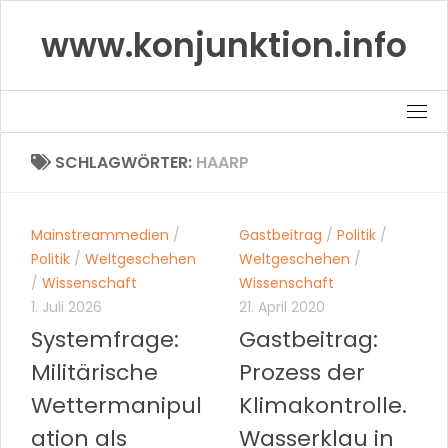
Skip
www.konjunktion.info
to
content
SCHLAGWÖRTER:
HAARP
Mainstreammedien
/
Gastbeitrag
/
Politik
/
Politik
/
Weltgeschehen
Weltgeschehen
/
/
Wissenschaft
Wissenschaft
1. Juli 2026
21. April 2020
Systemfrage:
Gastbeitrag:
Militärische
Prozess der
Wettermanipul
Klimakontrolle.
ation als
Wasserklau in