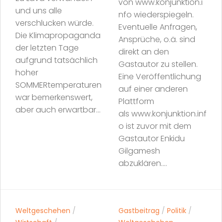
von www.konjunktion.i
und uns alle
nfo wiederspiegeln.
verschlucken würde.
Eventuelle Anfragen,
Die Klimapropaganda
Ansprüche, o.ä. sind
der letzten Tage
direkt an den
aufgrund tatsächlich
Gastautor zu stellen.
hoher
Eine Veröffentlichung
SOMMERtemperaturen
auf einer anderen
war bemerkenswert,
Plattform
aber auch erwartbar...
als www.konjunktion.inf
o ist zuvor mit dem
Gastautor Enkidu
Gilgamesh
abzuklären....
Weltgeschehen
/
Gastbeitrag
/
Politik
/