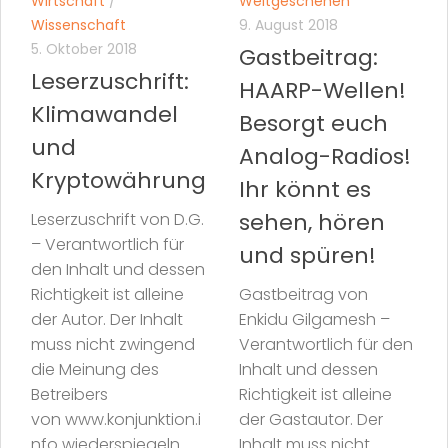
Wirtschaft
/
Weltgeschehen
Wissenschaft
9. August 2018
5. Oktober 2018
Gastbeitrag:
Leserzuschrift:
HAARP-Wellen!
Klimawandel
Besorgt euch
und
Analog-Radios!
Kryptowährung
Ihr könnt es
sehen, hören
Leserzuschrift von D.G.
– Verantwortlich für
und spüren!
den Inhalt und dessen
Richtigkeit ist alleine
Gastbeitrag von
der Autor. Der Inhalt
Enkidu Gilgamesh –
muss nicht zwingend
Verantwortlich für den
die Meinung des
Inhalt und dessen
Betreibers
Richtigkeit ist alleine
von www.konjunktion.i
der Gastautor. Der
nfo wiederspiegeln.
Inhalt muss nicht