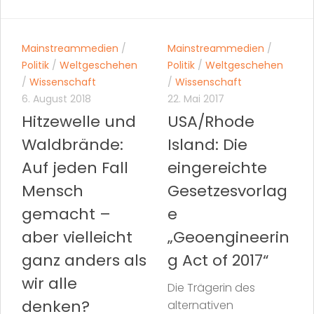
Mainstreammedien
/
Mainstreammedien
/
Politik
/
Weltgeschehen
Politik
/
Weltgeschehen
/
Wissenschaft
/
Wissenschaft
6. August 2018
22. Mai 2017
Hitzewelle und
USA/Rhode
Waldbrände:
Island: Die
Auf jeden Fall
eingereichte
Mensch
Gesetzesvorlag
gemacht –
e
aber vielleicht
„Geoengineerin
ganz anders als
g Act of 2017“
wir alle
Die Trägerin des
denken?
alternativen