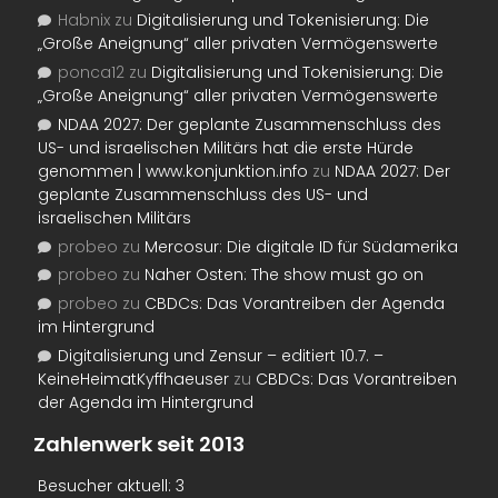
Habnix
zu
Digitalisierung und Tokenisierung: Die
„Große Aneignung“ aller privaten Vermögenswerte
ponca12
zu
Digitalisierung und Tokenisierung: Die
„Große Aneignung“ aller privaten Vermögenswerte
NDAA 2027: Der geplante Zusammenschluss des
US- und israelischen Militärs hat die erste Hürde
genommen | www.konjunktion.info
zu
NDAA 2027: Der
geplante Zusammenschluss des US- und
israelischen Militärs
probeo
zu
Mercosur: Die digitale ID für Südamerika
probeo
zu
Naher Osten: The show must go on
probeo
zu
CBDCs: Das Vorantreiben der Agenda
im Hintergrund
Digitalisierung und Zensur – editiert 10.7. –
KeineHeimatKyffhaeuser
zu
CBDCs: Das Vorantreiben
der Agenda im Hintergrund
Zahlenwerk seit 2013
Besucher aktuell:
3