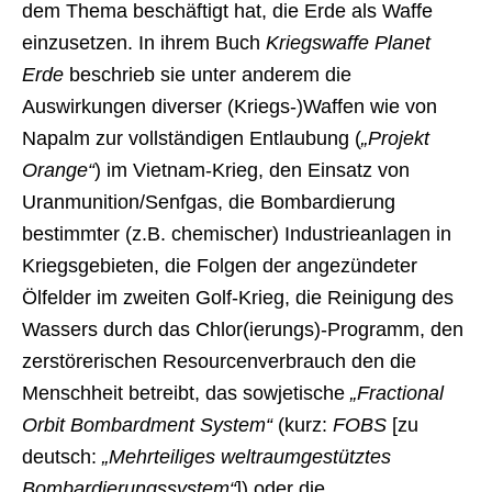
dem Thema beschäftigt hat, die Erde als Waffe
einzusetzen. In ihrem Buch
Kriegswaffe Planet
Erde
beschrieb sie unter anderem die
Auswirkungen diverser (Kriegs-)Waffen wie von
Napalm zur vollständigen Entlaubung (
„Projekt
Orange“
) im Vietnam-Krieg, den Einsatz von
Uranmunition/Senfgas, die Bombardierung
bestimmter (z.B. chemischer) Industrieanlagen in
Kriegsgebieten, die Folgen der angezündeter
Ölfelder im zweiten Golf-Krieg, die Reinigung des
Wassers durch das Chlor(ierungs)-Programm, den
zerstörerischen Resourcenverbrauch den die
Menschheit betreibt, das sowjetische
„Fractional
Orbit Bombardment System“
(kurz:
FOBS
[zu
deutsch:
„Mehrteiliges weltraumgestütztes
Bombardierungssystem“
]) oder die