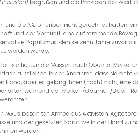
d Inclusion)
begrüßen und die Prinzipien der westlich
en und die
IGE
offenbar nicht gerechnet hatten: eine
chaft und der Vernunft, eine aufkommende Bewegun
servative Populismus, den sie zehn Jahre zuvor als
rses werden würde.
ten, sie hätten die Massen nach Obama, Merkel und 
datin aufstellten, in der Annahme, dass sie nicht v
 Hand, aber es gelang ihnen (noch) nicht, eine d
sellschaften während der Merkel-/Obama-/Biden-Reg
chwemmten.
on
NGOs
bezahlten Armee aus Aktivisten, Agitator
esse
und der gesetzten Narrative in der Hand zu hab
nehmen werden.