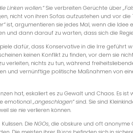
ie Linken wollen.“
Sie verbreiten Gerüchte über
„Fal
n, nicht von ihren Sofas aufzustehen und vor die 
r“
ist, argumentieren sie jedes Mal, wenn die Idee
wählen und dann darauf zu warten, dass sich die R
piele dafür, dass Konservative in die Irre geführt 
 scheinen keinen Konflikt zu finden, vor dem sie ni
u verleiten, nichts zu tun, während freiheitsliebe
 und vernünftige politische Maßnahmen von einer H
n hat, eskaliert es zu Gewalt und Chaos. Es ist wi
ie emotional
„angeschlagen“
sind. Sie sind Kleink
eil sie nie verlieren können.
Kulissen. Die
NGOs
, die obskure und oft anonyme
den. Die meisten ihrer Büros befinden sich in sich