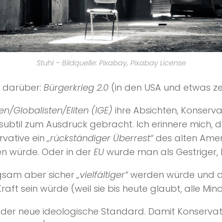
Stuhl – Bildquelle: Pixabay, Pixabay License
n darüber:
Bürgerkrieg 2.0
(in den USA und etwas zeit
en/Globalisten/Eliten (IGE)
ihre Absichten, Konserva
rs subtil zum Ausdruck gebracht. Ich erinnere mic
vative ein
„rückständiger Überrest“
des alten Ameri
n würde. Oder in der
EU
wurde man als Gestriger, Fo
gsam aber sicher
„vielfältiger“
werden würde und da
ft sein würde (weil sie bis heute glaubt, alle Mind
 der neue ideologische Standard. Damit Konservati