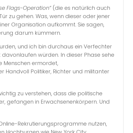
se Flags-Operation“
(die es natürlich auch
Tür zu gehen. Was, wenn dieser oder jener
 einer Organisation aufkommt. Sie sagen,
egierung darum kümmern.
wurden, und ich bin durchaus ein Verfechter
cht davonlaufen würden. In dieser Phase sehe
nde Menschen ermordet,
andvoll Politiker, Richter und militanter
chtig zu verstehen, dass die politische
inder, gefangen in Erwachsenenkörpern. Und
 Online-Rekrutierungsprogramme nutzen,
eren Hochburgen wie New York City,