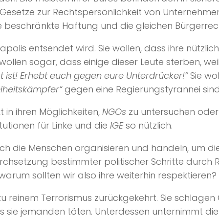
ch Gesetze zur Rechtspersönlichkeit von Unternehm
ine beschränkte Haftung und die gleichen Bürgerrec
eapolis entsendet wird. Sie wollen, dass ihre nützl
llen sogar, dass einige dieser Leute sterben, wei
 ist! Erhebt euch gegen eure Unterdrücker!“
Sie wol
eiheitskämpfer“
gegen eine Regierungstyrannei sind, d
 in ihren Möglichkeiten,
NGOs
zu untersuchen oder 
itutionen für Linke und die
IGE
so nützlich.
sich die Menschen organisieren und handeln, um 
chsetzung bestimmter politischer Schritte durch R
 warum sollten wir also ihre weiterhin respektieren?
d zu reinem Terrorismus zurückgekehrt. Sie schlage
bis sie jemanden töten. Unterdessen unternimmt die ör