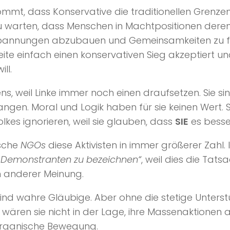
kommt, dass Konservative die traditionellen Grenz
u warten, dass Menschen in Machtpositionen deren 
 um Spannungen abzubauen und Gemeinsamkeiten zu f
ite einfach einen konservativen Sieg akzeptiert un
ll.
tens, weil Linke immer noch einen draufsetzen. Sie s
langen. Moral und Logik haben für sie keinen Wert.
lkes ignorieren, weil sie glauben, dass
SIE
es besser
ische
NGOs
diese Aktivisten in immer größerer Zahl
lte Demonstranten zu bezeichnen“
, weil dies die Tat
n anderer Meinung.
e sind wahre Gläubige. Aber ohne die stetige Unter
 wären sie nicht in der Lage, ihre Massenaktionen 
 organische Bewegung.