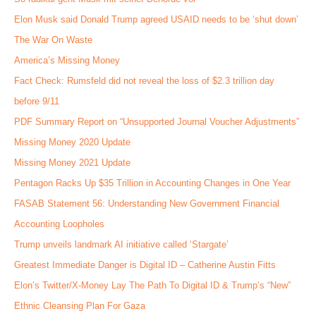
Elon Musk said Donald Trump agreed USAID needs to be ‘shut down’
The War On Waste
America’s Missing Money
Fact Check: Rumsfeld did not reveal the loss of $2.3 trillion day
before 9/11
PDF Summary Report on “Unsupported Journal Voucher Adjustments”
Missing Money 2020 Update
Missing Money 2021 Update
Pentagon Racks Up $35 Trillion in Accounting Changes in One Year
FASAB Statement 56: Understanding New Government Financial
Accounting Loopholes
Trump unveils landmark AI initiative called ‘Stargate’
Greatest Immediate Danger is Digital ID – Catherine Austin Fitts
Elon’s Twitter/X-Money Lay The Path To Digital ID & Trump’s “New”
Ethnic Cleansing Plan For Gaza