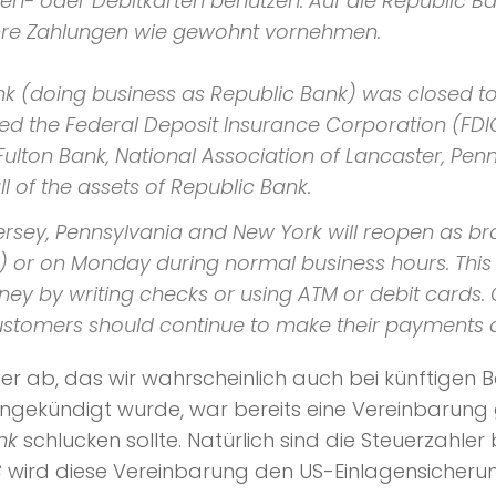
n- oder Debitkarten benutzen. Auf die Republic Ba
 ihre Zahlungen wie gewohnt vornehmen.
ank (doing business as Republic Bank) was closed 
ed the Federal Deposit Insurance Corporation (FDIC)
lton Bank, National Association of Lancaster, Penns
l of the assets of Republic Bank.
rsey, Pennsylvania and New York will reopen as br
 or on Monday during normal business hours. This
ey by writing checks or using ATM or debit cards.
stomers should continue to make their payments a
Muster ab, das wir wahrscheinlich auch bei künft
gekündigt wurde, war bereits eine Vereinbarung
nk
schlucken sollte. Natürlich sind die Steuerzahle
C
wird diese Vereinbarung den US-Einlagensicherung