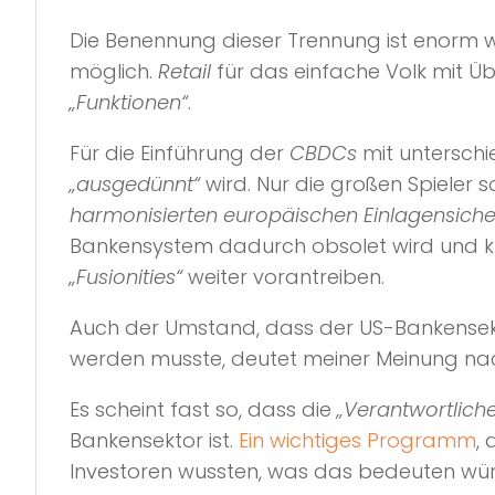
Eine Retail-CBDC ist eine CBDC, die für die breite Öff
Die Benennung dieser Trennung ist enorm w
um die Uhr und an 365 Tagen im Jahr sowie die Möglic
möglich.
Retail
für das einfache Volk mit Ü
„Funktionen“
.
Für die Einführung der
CBDCs
mit unterschi
„ausgedünnt“
wird. Nur die großen Spieler 
harmonisierten europäischen Einlagensich
Bankensystem dadurch obsolet wird und k
„Fusionities“
weiter vorantreiben.
Auch der Umstand, dass der US-Bankensek
werden musste, deutet meiner Meinung nach
Es scheint fast so, dass die
„Verantwortlich
Bankensektor ist.
Ein wichtiges Programm
,
Investoren wussten, was das bedeuten wü