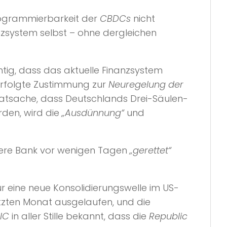
kmale Zuordnung, Rückverfolgbarkeit, Verfügbarkeit rund
Programmierbarkeit der
CBDCs
nicht
nzsystem selbst – ohne dergleichen
htig, dass das aktuelle Finanzsystem
 erfolgte Zustimmung zur
Neuregelung der
 Tatsache, dass Deutschlands Drei-Säulen-
den, wird die
„Ausdünnung“
und
ßere Bank vor wenigen Tagen
„gerettet“
r eine neue Konsolidierungswelle im US-
 letzten Monat ausgelaufen, und die
IC
in aller Stille bekannt, dass die
Republic