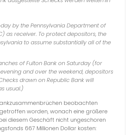
nk ausgestellte Schecks werden weiterhin
today by the Pennsylvania Department of
 as receiver. To protect depositors, the
ylvania to assume substantially all of the
anches of Fulton Bank on Saturday (for
 evening and over the weekend, depositors
 Checks drawn on Republic Bank will
s usual.)
igen Bankzusammenbrüchen beobachten
 getroffen worden, wonach eine größere
r bei diesem Geschäft nicht ungeschoren
sfonds 667 Millionen Dollar kosten: