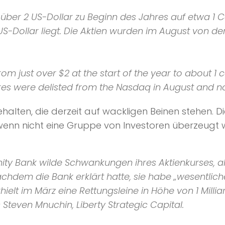
über 2 US-Dollar zu Beginn des Jahres auf etwa 1 Ce
en US-Dollar liegt. Die Aktien wurden im August v
m just over $2 at the start of the year to about 1 ce
hares were delisted from the Nasdaq in August and n
alten, die derzeit auf wackligen Beinen stehen. D
nn nicht eine Gruppe von Investoren überzeugt wo
ity Bank wilde Schwankungen ihres Aktienkurses, 
chdem die Bank erklärt hatte, sie habe „wesentlic
hielt im März eine Rettungsleine in Höhe von 1 Milli
Steven Mnuchin, Liberty Strategic Capital.