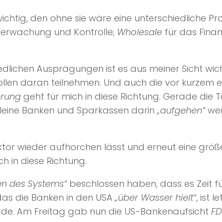
entlichkeit ausgegeben wird. Retail-CBDC auf DLT-Basis haben die Mer
ichtig, den ohne sie wäre eine unterschiedliche 
hkeit einer Zinsanwendung.
berwachung und Kontrolle;
Wholesale
für das Fina
edlichen Ausprägungen ist es aus meiner Sicht wic
sollen daran teilnehmen. Und auch die vor kurzem
erung
geht für mich in diese Richtung. Gerade die
leine Banken und Sparkassen darin
„aufgehen“
wer
tor wieder aufhorchen lässt und erneut eine grö
 in diese Richtung.
en des Systems“
beschlossen haben, dass es Zeit fü
 das die Banken in den USA
„über Wasser hielt“
, ist
rde. Am Freitag gab nun die US-Bankenaufsicht
FD