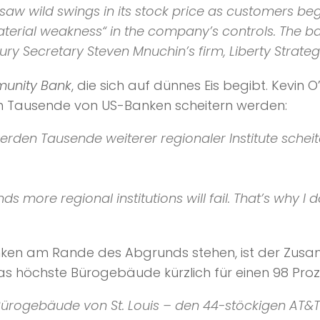
w wild swings in its stock price as customers bega
„material weakness“ in the company’s controls. The ban
ry Secretary Steven Mnuchin’s firm, Liberty Strategi
unity Bank
, die sich auf dünnes Eis begibt. Kevin
 Tausende von US-Banken scheitern werden:
werden Tausende weiterer regionaler Institute schei
nds more regional institutions will fail. That’s why 
anken am Rande des Abgrunds stehen, ist der Z
das höchste Bürogebäude kürzlich für einen 98 Proze
Bürogebäude von St. Louis – den 44-stöckigen AT&