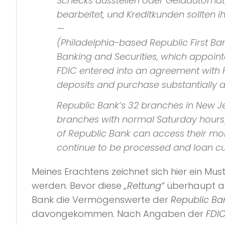
Schecks ausstellen oder Geldautomate
bearbeitet, und Kreditkunden sollten
—
(Philadelphia-based Republic First B
Banking and Securities, which appoint
FDIC entered into an agreement with Fu
deposits and purchase substantially al
Republic Bank’s 32 branches in New Je
branches with normal Saturday hours)
of Republic Bank can access their mon
continue to be processed and loan cu
Meines Erachtens zeichnet sich hier ein 
werden. Bevor diese
„Rettung“
überhaupt an
Bank die Vermögenswerte der
Republic Ba
davongekommen. Nach Angaben der
FDI