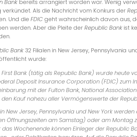
on Bank
bereits arrangiert worden war. Wenig verw
g verkündet. Als die Nachricht vom Konkurs der
Rep
en. Und die
FDIC
geht wahrscheinlich davon aus, d
 werden. Aber die Pleite der
Republic Bank
ist k
den.
lic Bank
32 Filialen in New Jersey, Pennsylvania 
öffentlicht wurde:
c First Bank (tätig als Republic Bank) wurde heute
ederal Deposit Insurance Corporation (FDIC) zum In
einbarung mit der Fulton Bank, National Association
 den Kauf nahezu aller Vermögenswerte der Republ
 in New Jersey, Pennsylvania und New York werden 
len Öffnungszeiten am Samstag) oder am Montag z
 das Wochenende können Einleger der Republic Bank