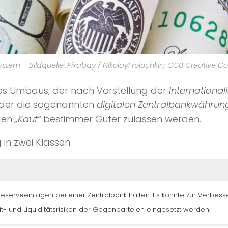
ystem – Bildquelle: Pixabay / NikolayFrolochkin; CC0 Creative
es Umbaus, der nach Vorstellung der
International
u, der die sogenannten
digitalen Zentralbankwähru
den
„Kauf“
bestimmer Güter zulassen werden.
in zwei Klassen:
 Reserveeinlagen bei einer Zentralbank halten. Es könnte zur Verbes
- und Liquiditätsrisiken der Gegenparteien eingesetzt werden.