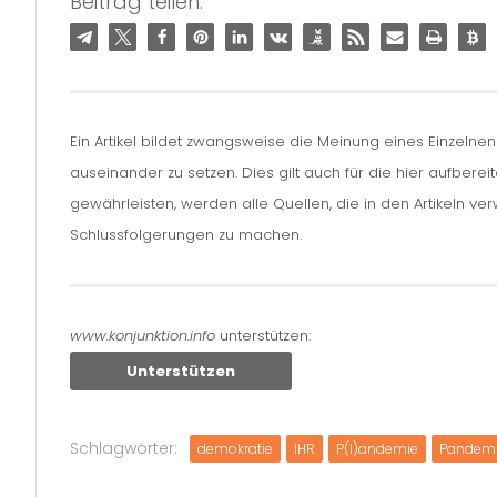
Beitrag teilen:
Ein Artikel bildet zwangsweise die Meinung eines Einzelne
auseinander zu setzen. Dies gilt auch für die hier aufbere
gewährleisten, werden alle Quellen, die in den Artikeln v
Schlussfolgerungen zu machen.
www.konjunktion.info
unterstützen:
Unterstützen
Schlagwörter:
demokratie
IHR
P(l)andemie
Pandemi