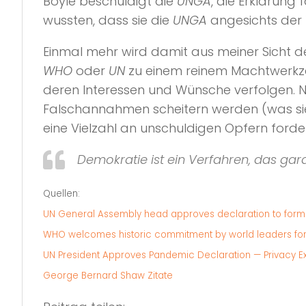
Boyle beschuldigt die
UNGA
, die Erklärung
wussten, dass sie die
UNGA
angesichts der 
Einmal mehr wird damit aus meiner Sicht d
WHO
oder
UN
zu einem reinem Machtwerk
deren Interessen und Wünsche verfolgen. 
Falschannahmen scheitern werden (was sie 
eine Vielzahl an unschuldigen Opfern ford
Demokratie ist ein Verfahren, das gara
Quellen:
UN General Assembly head approves declaration to form
WHO welcomes historic commitment by world leaders for 
UN President Approves Pandemic Declaration — Privacy Exp
George Bernard Shaw Zitate