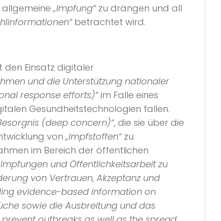
e allgemeine
„Impfung“
zu drängen und all
ehlinformationen“
betrachtet wird.
 den Einsatz digitaler
men und die Unterstützung nationaler
nal response efforts)“
im Falle eines
italen Gesundheitstechnologien fallen.
 Besorgnis (deep concern)“
, die sie über die
Entwicklung von
„Impfstoffen“
zu
ahmen im Bereich der öffentlichen
Impfungen und Öffentlichkeitsarbeit zu
rderung von Vertrauen, Akzeptanz und
iding evidence-based information on
üche sowie die Ausbreitung und das
prevent outbreaks as well as the spread