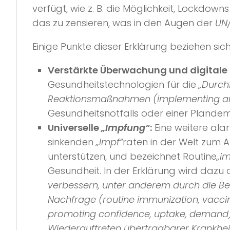
verfügt, wie z. B. die Möglichkeit, Lock
das zu zensieren, was in den Augen der
UN
Einige Punkte dieser Erklärung beziehen sic
Verstärkte Überwachung und digital
Gesundheitstechnologien für die
„Durch
Reaktionsmaßnahmen (implementing and 
Gesundheitsnotfalls oder einer Plandem
Universelle
„Impfung“
:
Eine weitere ala
sinkenden
„Impf“
raten in der Welt zum A
unterstützen, und bezeichnet Routine
„i
Gesundheit. In der Erklärung wird dazu 
verbessern, unter anderem durch die Ber
Nachfrage (routine immunization, vacci
promoting confidence, uptake, demand
Wiederauftreten übertragbarer Krankhei