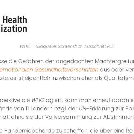
WHO – Bildquelle: Screenshot-Ausschnitt PDF
sse
die Gefahren der angedachten Machtergreifu
ernationalen Gesundheitsvorschriften
aus oder ver
eres ist eigentlich inzwischen eher als Qualitäts
espektive die
WHO
agiert, kann man erneut daran er
wände von 11 Ländern bzgl. der
UN
-Erklärung zur P
hat, ohne sie der Vollversammlung zur Abstimmun
bale Pandemiebehörde zu schaffen, die über eine R