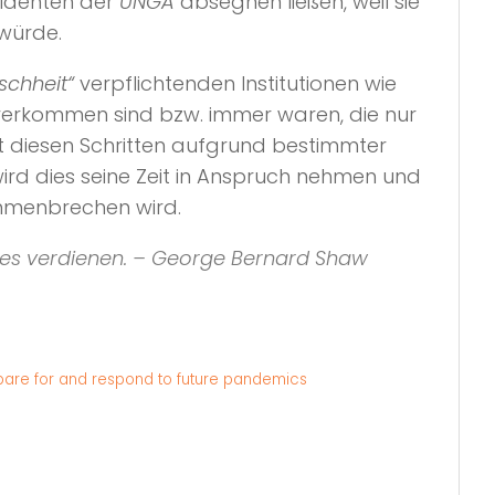
äsidenten der
UNGA
absegnen ließen, weil sie
 würde.
chheit“
verpflichtenden Institutionen wie
erkommen sind bzw. immer waren, die nur
 diesen Schritten aufgrund bestimmter
rd dies seine Zeit in Anspruch nehmen und
mmenbrechen wird.
ir es verdienen. – George Bernard Shaw
pare for and respond to future pandemics