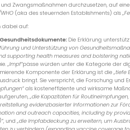
downs und Zwangsmaßnahmen durchzusetzen, auf ein
/WHO
(aka des steuernden Establishments) als
„F
h dabei auf:
e Gesundheitsdokumente:
Die Erklärung unterstützt
führung und Unterstützung von Gesundheitsmaßnah
supporting health measures and bolstering natio
ie.
„Impf“
pässe würden unter die Kategorie der dig
rmierende Komponente der Erklärung ist die
„tiefe
usdruck bringt. Sie verspricht, die Forschung und 
mpfungen“
als kosteneffiziente und wirksame Maßn
aufgerufen,
„die Kapazitäten für Routineimpfungen, 
eitstellung evidenzbasierter Informationen zur Fö
nation and outreach capacities, including by prov
)“
, und
„die Impfabdeckung zu erweitern, um Ausbr
ten zu verhindern (expanding vaccine coverage to 