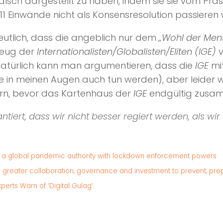
 falsch dargestellt zu haben, indem sie sie vom Pr
11 Einwände nicht als Konsensresolution passieren
eutlich, dass die angeblich nur dem
„Wohl der Mens
zeug der
Internationalisten/Globalisten/Eliten (IGE)
v
Natürlich kann man argumentieren, dass die
IGE
mit
in meinen Augen auch tun werden), aber leider wi
ern, bevor das Kartenhaus der
IGE
endgültig zusa
ntiert, dass wir nicht besser regiert werden, als w
 a global pandemic authority with lockdown enforcement powers
greater collaboration, governance and investment to prevent, pre
erts Warn of ‘Digital Gulag’