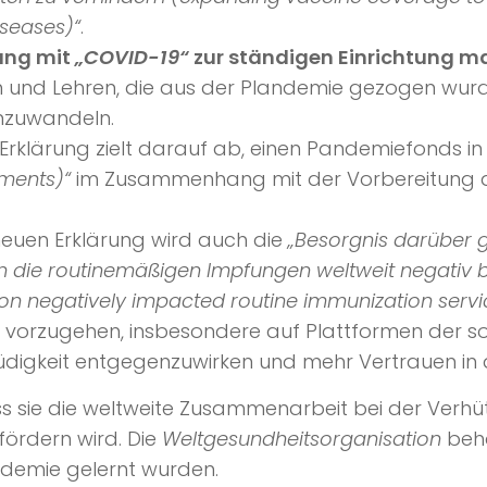
seases)“
.
ang mit
„COVID-19“
zur ständigen Einrichtung m
ken und Lehren, die aus der Plandemie gezogen w
mzuwandeln.
Erklärung zielt darauf ab, einen Pandemiefonds in
tments)“
im Zusammenhang mit der Vorbereitung a
neuen Erklärung wird auch die
„Besorgnis darüber 
 die routinemäßigen Impfungen weltweit negativ b
on negatively impacted routine immunization servic
vorzugehen, insbesondere auf Plattformen der soz
digkeit entgegenzuwirken und mehr Vertrauen in 
ss sie die weltweite Zusammenarbeit bei der Ver
fördern wird. Die
Weltgesundheitsorganisation
beha
demie gelernt wurden.