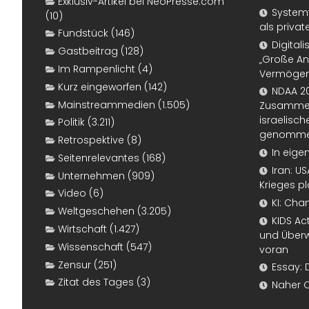
Exklusiv-Artikel bei NeoPresse.com
Systemf
(10)
als priva
Fundstück
(146)
Digital
Gastbeitrag
(128)
„Große An
Im Rampenlicht
(4)
Vermögen
Kurz eingeworfen
(142)
NDAA 20
Mainstreammedien
(1.505)
Zusammen
israelisch
Politik
(3.211)
genomm
Retrospektive
(8)
In eige
Seitenrelevantes
(168)
Iran: U
Unternehmen
(909)
Krieges p
Video
(6)
KI: Cha
Weltgeschehen
(3.205)
KIDS Ac
Wirtschaft
(1.427)
und Überw
Wissenschaft
(547)
voran
Zensur
(251)
Essay: 
Zitat des Tages
(3)
Naher 