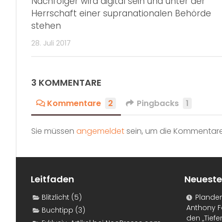
Nachfolger wird digital sein und unter der
Herrschaft einer supranationalen Behörde
stehen
28. Juli 2017
3 KOMMENTARE
Kommentare
2
Pingbacks
1
Sie müssen
angemeldet
sein, um die Kommentare
Leitfaden
Neueste
Blitzlicht
(5)
Plande
Anthony F
Buchtipp
(3)
den „Tiefe