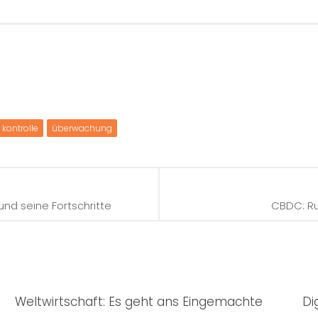
kontrolle
überwachung
nd seine Fortschritte
CBDC: Ru
Weltwirtschaft: Es geht ans Eingemachte
Di