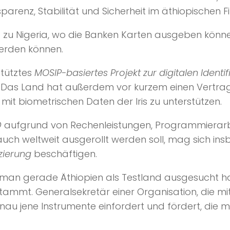
arenz, Stabilität und Sicherheit im äthiopischen F
 zu Nigeria, wo die Banken Karten ausgeben können
erden können.
stütztes
MOSIP-basiertes Projekt zur digitalen Identif
n. Das Land hat außerdem vor kurzem einen Vertra
mit biometrischen Daten der Iris zu unterstützen.
D
aufgrund von Rechenleistungen, Programmierarb
 auch weltweit ausgerollt werden soll, mag sich 
izierung
beschäftigen.
ss man gerade Äthiopien als Testland ausgesucht 
ammt. Generalsekretär einer Organisation, die m
u jene Instrumente einfordert und fördert, die m