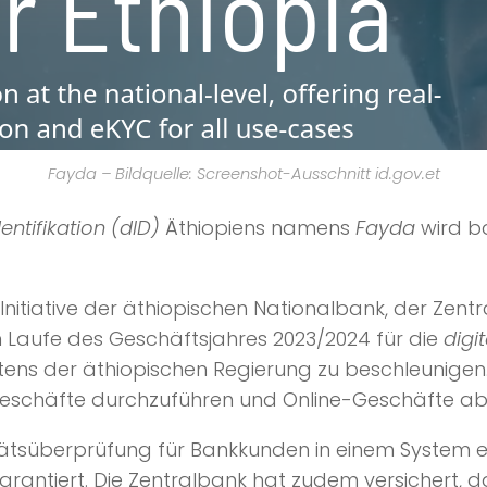
Fayda – Bildquelle: Screenshot-Ausschnitt id.gov.et
dentifikation (dID)
Äthiopiens namens
Fayda
wird ba
itiative der äthiopischen Nationalbank, der Zen
m Laufe des Geschäftsjahres 2023/2024 für die
digit
eitens der äthiopischen Regierung zu beschleunig
chäfte durchzuführen und Online-Geschäfte abs
tätsüberprüfung für Bankkunden in einem System erle
rantiert. Die Zentralbank hat zudem versichert, d