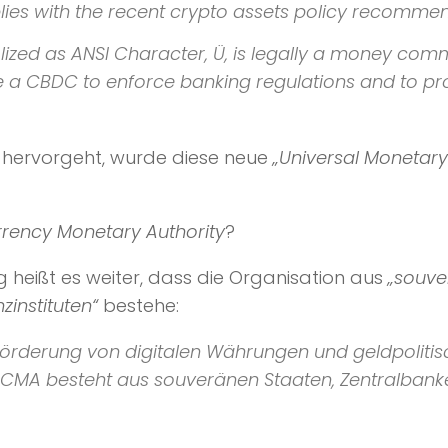
lies with the recent crypto assets policy recomme
ized as ANSI Character, Ü, is legally a money comm
e a CBDC to enforce banking regulations and to prote
g hervorgeht, wurde diese neue
„Universal Monetary
rrency Monetary Authority
?
 heißt es weiter, dass die Organisation aus
„souve
instituten“
bestehe:
 Förderung von digitalen Währungen und geldpoliti
 DCMA besteht aus souveränen Staaten, Zentralban