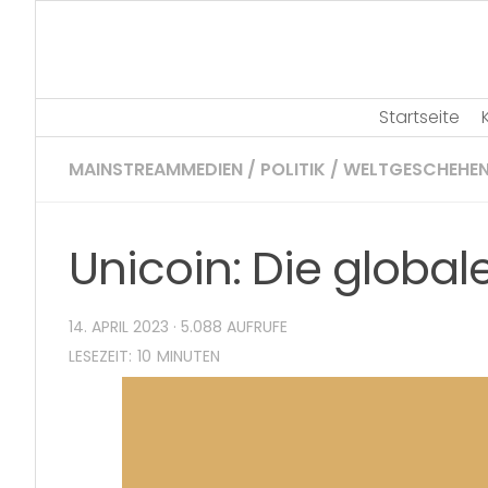
Skip
to
content
Startseite
MAINSTREAMMEDIEN
/
POLITIK
/
WELTGESCHEHE
Unicoin: Die global
14. APRIL 2023
· 5.088 AUFRUFE