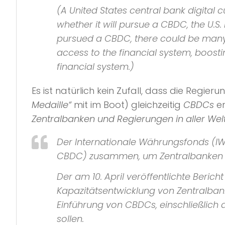
(A United States central bank digital c
whether it will pursue a CBDC, the U.S.
pursued a CBDC, there could be many po
access to the financial system, boosti
financial system.)
Es ist natürlich kein Zufall, dass die Regi
Medaille“
mit im Boot) gleichzeitig
CBDCs
en
Zentralbanken und Regierungen in aller Wel
Der Internationale Währungsfonds (IWF
CBDC) zusammen, um Zentralbanken und
Der am 10. April veröffentlichte Beri
Kapazitätsentwicklung von Zentralban
Einführung von CBDCs, einschließlic
sollen.