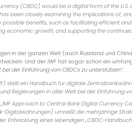
urrency (CBDC) would be a digital form of the U.S. d
 has been closely examining the implications of, and 
ssible benefits, such as facilitating efficient and
ng economic growth, and supporting the continued ce
erungen in der ganzen Welt (auch Russland und China
twickeln. Und der
IWF
hat sogar schon ein umfan
t bei der Einführung von CBDCs zu unterstützen“
:
) stellt ein Handbuch für digitale Zentralbankwähr
 Regierungen in aller Welt bei der Einführung vo
cht „IMF Approach to Central Bank Digital Currency 
k-Digitalwährungen) umreißt die mehrjährige Strate
h der Entwicklung eines lebendigen „CBDC-Handbuc