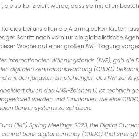
“
, die so konzipiert wurde, dass sie mit allen be
ollte dies bei uns allen die Alarmglocken läuten las
esiger Schritt nach vorn für die globalistische Age
 dieser Woche auf einer großen
IWF
-Tagung vorgest
des Internationalen Währungsfonds (IWF), gab die 
ionalen digitalen Zentralbankwährung (CBDC) bekannt,
nd mit den jüngsten Empfehlungen des IWF zur Kry
bolisiert durch das ANSI-Zeichen Ü, ist rechtlich g
bgewickelt werden und funktioniert wie eine CBDC
tionalen Bankensystems zu schützen.
y Fund (IMF) Spring Meetings 2023, the Digital Cur
nal central bank digital currency (CBDC) that stren