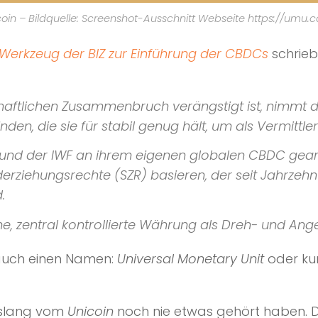
oin – Bildquelle: Screenshot-Ausschnitt Webseite https://umu.
 Werkzeug der BIZ zur Einführung der CBDCs
schrieb
haftlichen Zusammenbruch verängstigt ist, nimmt d
den, die sie für stabil genug hält, um als Vermittle
Z und der IWF an ihrem eigenen globalen CBDC gearb
ziehungsrechte (SZR) basieren, der seit Jahrzehnt
.
he, zentral kontrollierte Währung als Dreh- und Ang
auch einen Namen:
Universal Monetary Unit
oder ku
islang vom
Unicoin
noch nie etwas gehört haben. 