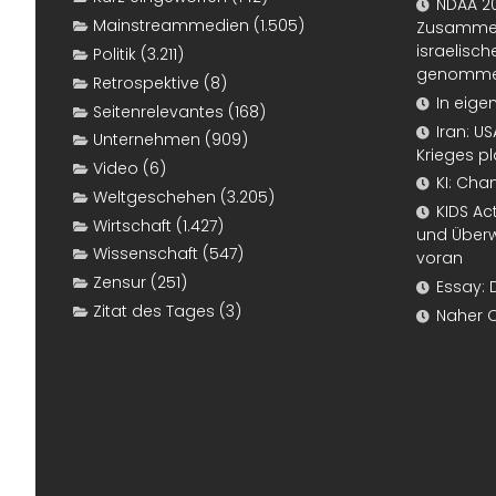
NDAA 20
Mainstreammedien
(1.505)
Zusammen
israelisch
Politik
(3.211)
genomm
Retrospektive
(8)
In eige
Seitenrelevantes
(168)
Iran: U
Unternehmen
(909)
Krieges p
Video
(6)
KI: Cha
Weltgeschehen
(3.205)
KIDS Ac
Wirtschaft
(1.427)
und Überw
Wissenschaft
(547)
voran
Zensur
(251)
Essay: 
Zitat des Tages
(3)
Naher 