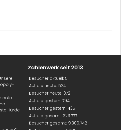
Zahlenwerk seit 2013
Unsere
Besucher aktuell:
5
nopoly-
Aufrufe heute:
524
Besucher heute:
372
plante
Aufrufe gestern:
794
und
Besucher gestern:
435
erste Hürde
Aufrufe gesamt:
329.777
Besucher gesamt:
9.309.742
eignung“