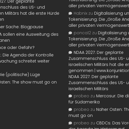
27: Der geplante
aller privaten Vermögenswer
schluss des US- und
en Militärs hat die erste Hürde
Habnix
zu
Digitalisierung u
en
Tokenisierung: Die „Große An
aller privaten Vermögenswer
ner Sache: Blogpause
ponca12
zu
Digitalisierung
SA sollen eine Ausweitung des
Tokenisierung: Die „Große An
lanen
aller privaten Vermögenswer
nce oder Gefahr?
NDAA 2027: Der geplante
t: Die Agenda der Kontrolle
Zusammenschluss des US- 
achung schreitet weiter
israelischen Militärs hat die 
genommen | www.konjunktion
Die (politische) Lüge
NDAA 2027: Der geplante
Osten: The show must go on
Zusammenschluss des US- 
israelischen Militärs
probeo
zu
Mercosur: Die di
für Südamerika
probeo
zu
Naher Osten: T
must go on
probeo
zu
CBDCs: Das Vor
der Agenda im Hintergrund