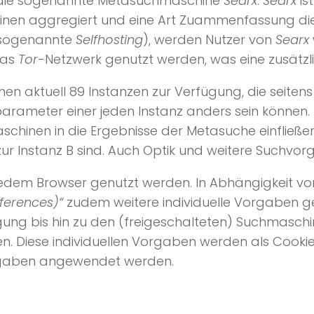
ist die sogenannte Metasuchmaschine
Searx
.
Searx
is
inen aggregiert und eine Art Zuammenfassung die
s sogenannte
Selfhosting
), werden Nutzer von
Searx
das
Tor
-Netzwerk genutzt werden, was eine zusätzli
hen aktuell 89 Instanzen zur Verfügung, die seitens
arameter einer jeden Instanz anders sein können. D
hmaschinen in die Ergebnisse der Metasuche einfließ
 zur Instanz B sind. Auch Optik und weitere Suchvo
edem Browser genutzt werden. In Abhängigkeit vo
eferences)“
zudem weitere individuelle Vorgaben ge
ung bis hin zu den (freigeschalteten) Suchmaschi
en. Diese individuellen Vorgaben werden als Cooki
rgaben angewendet werden.