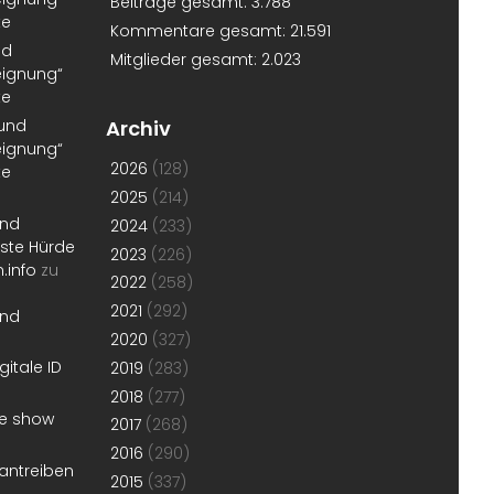
Beiträge gesamt:
3.788
te
Kommentare gesamt:
21.591
nd
Mitglieder gesamt:
2.023
eignung“
te
 und
Archiv
eignung“
2026
(128)
te
2025
(214)
und
2024
(233)
erste Hürde
2023
(226)
.info
zu
2022
(258)
2021
(292)
und
2020
(327)
gitale ID
2019
(283)
2018
(277)
he show
2017
(268)
2016
(290)
antreiben
2015
(337)