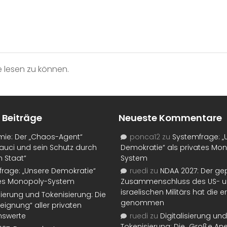
 lesen zu können.
 Beiträge
Neueste Kommentare
mie: Der „Chaos-Agent“
ponca12
zu
Systemfrage: „
auci und sein Schutz durch
Demokratie“ als privates Mo
n Staat“
System
rage: „Unsere Demokratie“
ruedi
zu
NDAA 2027: Der ge
tes Monopoly-System
Zusammenschluss des US- 
israelischen Militärs hat die 
isierung und Tokenisierung: Die
genommen
eignung“ aller privaten
swerte
ruedi
zu
Digitalisierung und
Tokenisierung: Die „Große An