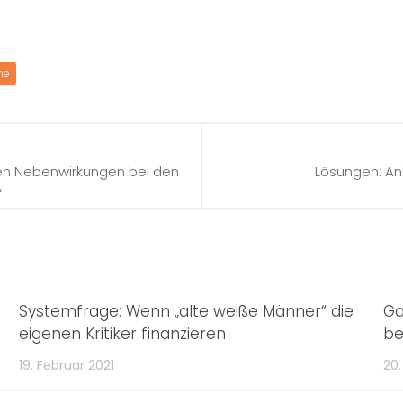
ne
ven Nebenwirkungen bei den
Lösungen: An
“
Systemfrage: Wenn „alte weiße Männer“ die
Ga
eigenen Kritiker finanzieren
be
19. Februar 2021
20.