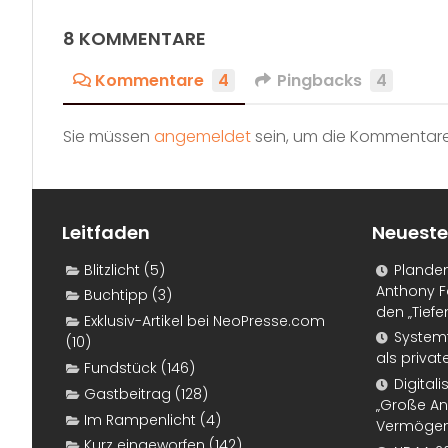
8 KOMMENTARE
Kommentare
4
Pingbacks
4
Sie müssen
angemeldet
sein, um die Kommentare
Leitfaden
Neueste
Blitzlicht
(5)
Plande
Anthony F
Buchtipp
(3)
den „Tiefe
Exklusiv-Artikel bei NeoPresse.com
Systemf
(10)
als priva
Fundstück
(146)
Digital
Gastbeitrag
(128)
„Große An
Im Rampenlicht
(4)
Vermögen
Kurz eingeworfen
(142)