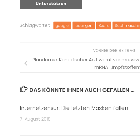
Unterstützen
Schlagwörter:
google
lösungen
Searx
Suchmaschi
VORHERIGER BEITRAG
Plandemie: Kanadischer Arzt warnt vor massi
mRNA-„Impfstoffen
DAS KÖNNTE IHNEN AUCH GEFALLEN …
Internetzensur: Die letzten Masken fallen
7. August 2018