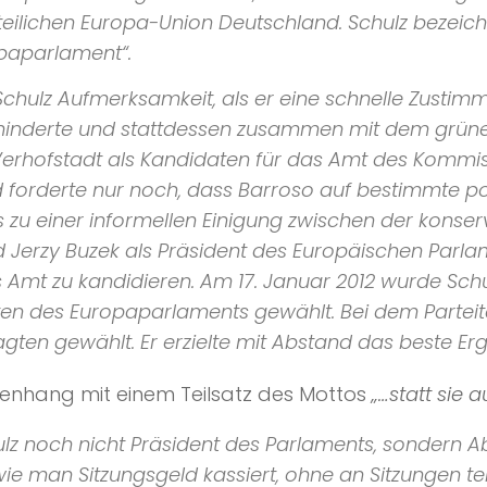
teilichen
Europa-Union Deutschland
. Schulz bezeic
opaparlament“
.
hulz Aufmerksamkeit, als er eine schnelle Zustimmu
hinderte und stattdessen zusammen mit dem grüne
Verhofstadt als Kandidaten für das Amt des Kommiss
d forderte nur noch, dass Barroso auf bestimmte p
zu einer informellen Einigung zwischen der konser
d Jerzy Buzek als Präsident des
Europäischen Parla
es Amt zu kandidieren. Am 17. Januar 2012 wurde Sc
ten des Europaparlaments gewählt. Bei dem Partei
ten gewählt. Er erzielte mit Abstand das beste E
menhang mit einem Teilsatz des Mottos
„…statt sie a
ulz noch nicht Präsident des Parlaments, sondern 
 wie man Sitzungsgeld kassiert, ohne an Sitzungen t