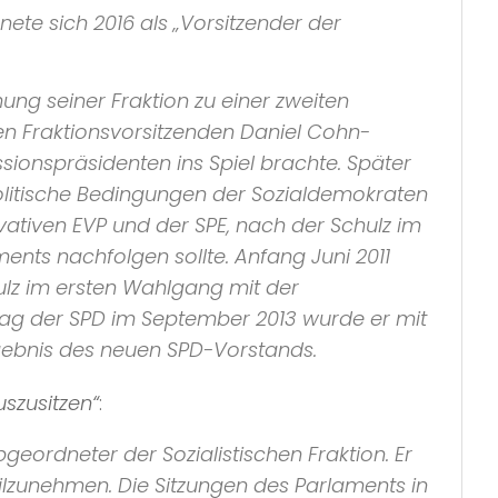
hnete sich 2016 als
„Vorsitzender der
ng seiner Fraktion zu einer zweiten
n Fraktionsvorsitzenden Daniel Cohn-
ionspräsidenten ins Spiel brachte. Später
olitische Bedingungen der Sozialdemokraten
vativen
EVP
und der
SPE
, nach der Schulz im
ments
nachfolgen sollte. Anfang Juni 2011
hulz im ersten Wahlgang mit der
tag der
SPD
im September 2013 wurde er mit
rgebnis des neuen
SPD
-Vorstands.
uszusitzen“
:
Abgeordneter der
Sozialistischen Fraktion
. Er
eilzunehmen. Die Sitzungen des Parlaments in