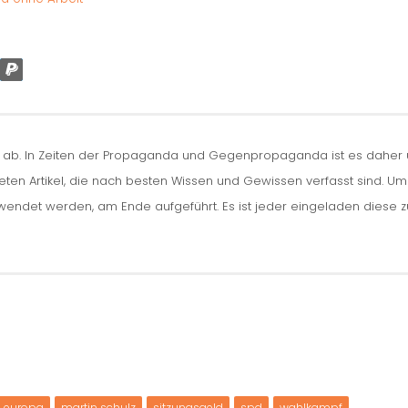
n ab. In Zeiten der Propaganda und Gegenpropaganda ist es daher um
iteten Artikel, die nach besten Wissen und Gewissen verfasst sind. U
erwendet werden, am Ende aufgeführt. Es ist jeder eingeladen diese 
europa
martin schulz
sitzungsgeld
spd
wahlkampf