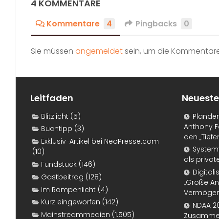
4 KOMMENTARE
Kommentare
4
Pingbacks
0
Sie müssen
angemeldet
sein, um die Kommentare
Leitfaden
Neueste
Blitzlicht
(5)
Plande
Anthony F
Buchtipp
(3)
den „Tiefe
Exklusiv-Artikel bei NeoPresse.com
Systemf
(10)
als priva
Fundstück
(146)
Digital
Gastbeitrag
(128)
„Große An
Im Rampenlicht
(4)
Vermögen
Kurz eingeworfen
(142)
NDAA 20
Mainstreammedien
(1.505)
Zusammen