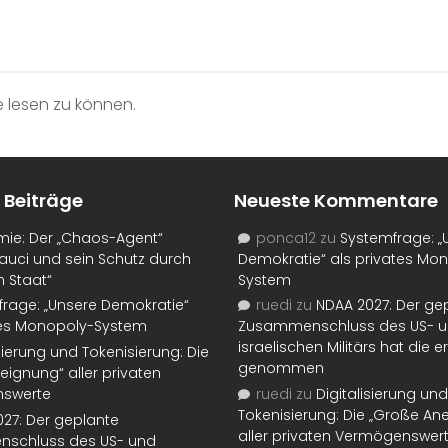
 lesen zu können.
 Beiträge
Neueste Kommentare
mie: Der „Chaos-Agent“
ponca12
zu
Systemfrage: „
auci und sein Schutz durch
Demokratie“ als privates Mo
n Staat“
System
rage: „Unsere Demokratie“
ruedi
zu
NDAA 2027: Der ge
tes Monopoly-System
Zusammenschluss des US- 
israelischen Militärs hat die 
isierung und Tokenisierung: Die
genommen
eignung“ aller privaten
swerte
ruedi
zu
Digitalisierung und
Tokenisierung: Die „Große An
27: Der geplante
aller privaten Vermögenswer
schluss des US- und