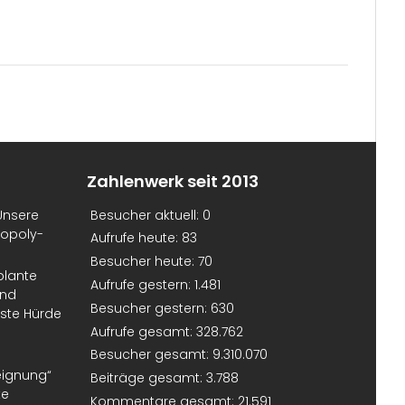
Zahlenwerk seit 2013
Unsere
Besucher aktuell:
0
nopoly-
Aufrufe heute:
83
Besucher heute:
70
plante
Aufrufe gestern:
1.481
und
Besucher gestern:
630
erste Hürde
Aufrufe gesamt:
328.762
Besucher gesamt:
9.310.070
eignung“
Beiträge gesamt:
3.788
te
Kommentare gesamt:
21.591