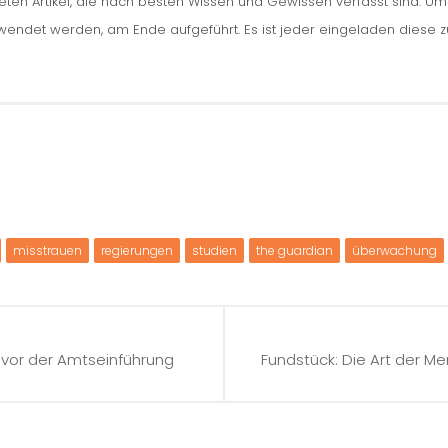
iteten Artikel, die nach besten Wissen und Gewissen verfasst sind. U
erwendet werden, am Ende aufgeführt. Es ist jeder eingeladen diese 
misstrauen
regierungen
studien
the guardian
überwachung
vor der Amtseinführung
Fundstück: Die Art der M