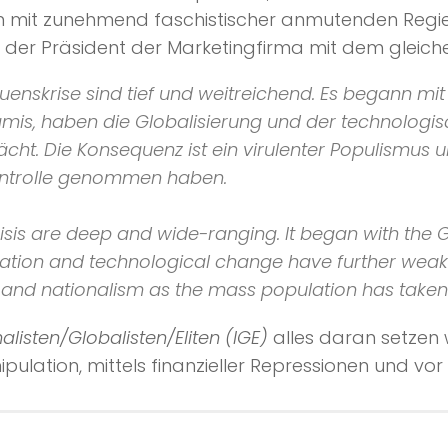
on mit zunehmend faschistischer anmutenden Regie
, der Präsident der Marketingfirma mit dem gleic
enskrise sind tief und weitreichend. Es begann mi
unamis, haben die Globalisierung und der technolo
ächt. Die Konsequenz ist ein virulenter Populismus 
ontrolle genommen haben.
crisis are deep and wide-ranging. It began with the 
ation and technological change have further weakene
and nationalism as the mass population has taken 
nalisten/Globalisten/Eliten (IGE)
alles daran setzen 
ulation, mittels finanzieller Repressionen und vor