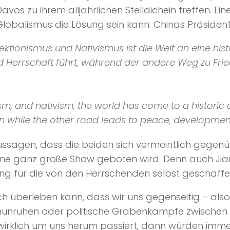
vos zu ihrem alljährlichen Stelldichein treffen. Ei
lobalismus die Lösung sein kann. Chinas Präsident 
tektionismus und Nativismus ist die Welt an eine h
d Herrschaft führt, während der andere Weg zu Fri
nism, and nativism, the world has come to a histori
n while the other road leads to peace, development
Aussagen, dass die beiden sich vermeintlich gegen
eine ganz große Show geboten wird. Denn auch Jia
sung für die von den Herrschenden selbst geschaf
h überleben kann, dass wir uns gegenseitig – also
senunruhen oder politische Grabenkämpfe zwische
irklich um uns herum passiert, dann würden immer 