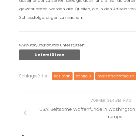
auseinander zu setzen. Dies gilt auch für die hier aufbere
gewährleisten, werden alle Quellen, die in den Artikeln v
Schlussfolgerungen zu machen.
www.konjunktion.info
unterstützen:
Unterstützen
Schlagwörter:
edelman
kontrolle
mainstreammedien
VORHERIGER BEITRAG
USA: Seltsame Waffenfunde in Washington 
Trumps