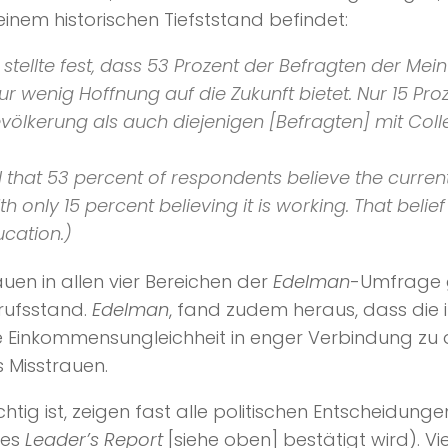
nem historischen Tiefststand befindet:
stellte fest, dass 53 Prozent der Befragten der Mei
 nur wenig Hoffnung auf die Zukunft bietet. Nur 15 Pro
evölkerung als auch diejenigen [Befragten] mit Col
 that 53 percent of respondents believe the current 
th only 15 percent believing it is working. That beli
cation.)
auen in allen vier Bereichen der
Edelman
-Umfrage g
rufsstand.
Edelman
, fand zudem heraus, dass die
Einkommensungleichheit in enger Verbindung zu di
 Misstrauen.
tig ist, zeigen fast alle politischen Entscheidung
des
Leader’s Report
[siehe oben] bestätigt wird). V