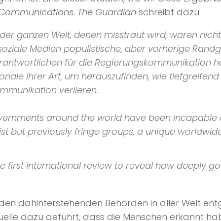
t Communications
.
The Guardian
schreibt dazu:
r ganzen Welt, denen misstraut wird, waren nicht 
soziale Medien populistische, aber vorherige Randg
erantwortlichen für die Regierungskommunikation h
tionale ihrer Art, um herauszufinden, wie tiefgreife
ommunikation verlieren.
vernments around the world have been incapable o
t but previously fringe groups, a unique worldw
e first international review to reveal how deeply g
den dahinterstehenden Behörden in aller Welt e
elle dazu geführt, dass die Menschen erkannt haben