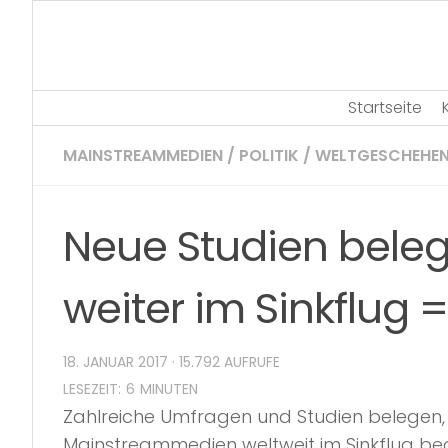
Skip
to
content
Startseite
MAINSTREAMMEDIEN
/
POLITIK
/
WELTGESCHEHE
Neue Studien beleg
weiter im Sinkflug =
18. JANUAR 2017
· 15.792 AUFRUFE
Zahlreiche Umfragen und Studien belegen, d
Mainstreammedien weltweit im Sinkflug begri