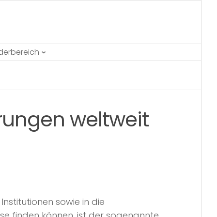
ederbereich
rungen weltweit
nstitutionen sowie in die
isse finden können, ist der sogenannte