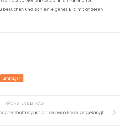
m die Nachvollziehbarkeit der Informationen zu
zu besuchen und sich ein eigenes Bild mit anderen
umfragen
NÄCHSTER BEITRAG
enschenhaltung ist an seinem Ende angelangt