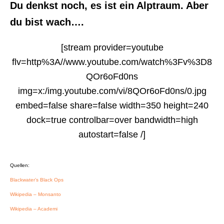
Du denkst noch, es ist ein Alptraum. Aber
du bist wach….
[stream provider=youtube
flv=http%3A//www.youtube.com/watch%3Fv%3D8
QOr6oFd0ns
img=x:/img.youtube.com/vi/8QOr6oFd0ns/0.jpg
embed=false share=false width=350 height=240
dock=true controlbar=over bandwidth=high
autostart=false /]
Quellen:
Blackwater’s Black Ops
Wikipedia – Monsanto
Wikipedia – Academi