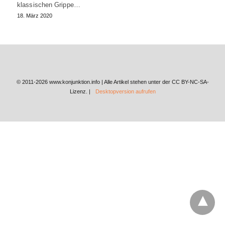
klassischen Grippe…
18. März 2020
© 2011-2026 www.konjunktion.info | Alle Artikel stehen unter der CC BY-NC-SA-
Lizenz. |
Desktopversion aufrufen