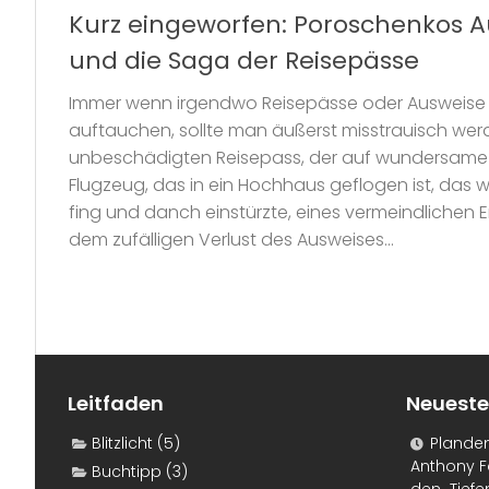
Kurz eingeworfen: Poroschenkos Au
und die Saga der Reisepässe
Immer wenn irgendwo Reisepässe oder Ausweise a
auftauchen, sollte man äußerst misstrauisch we
unbeschädigten Reisepass, der auf wundersame
Flugzeug, das in ein Hochhaus geflogen ist, das 
fing und danch einstürzte, eines vermeindlichen E
dem zufälligen Verlust des Ausweises...
Leitfaden
Neueste
Blitzlicht
(5)
Plande
Anthony F
Buchtipp
(3)