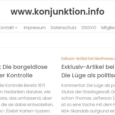
www.konjunktion.info
Kontakt
Impressum
Datenschutz
DSGVO
Mitgli
Exklusiv-Artikel bei NeoPress
: Die bargeldlose
Exklusiv-Artikel 
er Kontrolle
Die Lüge als polit
r Kontrolle Bereits 1971
Kommentar: Die Lüge als po
wn Gedanken darüber, wie
Stütze der Staatsgewalt. D
te, das umfassend, aber
schon Thomas Jefferson (dr
 die sie dabei entwickelten,
ist so eine Sache mit dem 
 ec-/Debit-Karten-System.
NSA-Skandals aufgrund ein