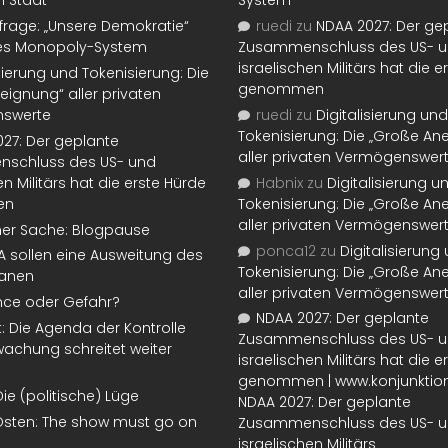
n Staat“
System
rage: „Unsere Demokratie“
ruedi
zu
NDAA 2027: Der ge
tes Monopoly-System
Zusammenschluss des US- 
israelischen Militärs hat die 
isierung und Tokenisierung: Die
genommen
eignung“ aller privaten
swerte
ruedi
zu
Digitalisierung und
Tokenisierung: Die „Große An
27: Der geplante
aller privaten Vermögenswer
schluss des US- und
en Militärs hat die erste Hürde
Habnix
zu
Digitalisierung u
en
Tokenisierung: Die „Große An
aller privaten Vermögenswer
ner Sache: Blogpause
ponca12
zu
Digitalisierung
SA sollen eine Ausweitung des
Tokenisierung: Die „Große An
lanen
aller privaten Vermögenswer
nce oder Gefahr?
NDAA 2027: Der geplante
t: Die Agenda der Kontrolle
Zusammenschluss des US- 
achung schreitet weiter
israelischen Militärs hat die 
genommen | www.konjunktion
Die (politische) Lüge
NDAA 2027: Der geplante
Osten: The show must go on
Zusammenschluss des US- 
israelischen Militärs