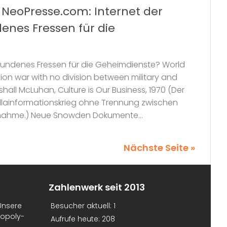
ei NeoPresse.com: Internet der
enes Fressen für die
efundenes Fressen für die Geheimdienste? World
mation war with no division between military and
rshall McLuhan, Culture is Our Business, 1970 (Der
erillainformationskrieg ohne Trennung zwischen
Teilnahme.) Neue Snowden Dokumente...
Nächste Seite »
Zahlenwerk seit 2013
Unsere
Besucher aktuell:
1
nopoly-
Aufrufe heute:
208