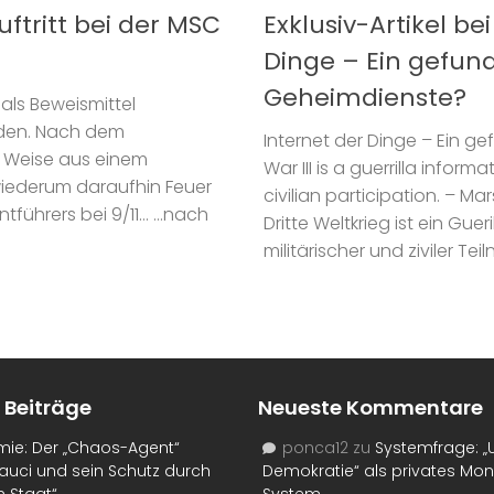
ftritt bei der MSC
Exklusiv-Artikel b
Dinge – Ein gefund
Geheimdienste?
ls Beweismittel
rden. Nach dem
Internet der Dinge – Ein g
 Weise aus einem
War III is a guerrilla infor
wiederum daraufhin Feuer
civilian participation. – Ma
ntführers bei 9/11… …nach
Dritte Weltkrieg ist ein Gu
militärischer und ziviler 
 Beiträge
Neueste Kommentare
mie: Der „Chaos-Agent“
ponca12
zu
Systemfrage: „
auci und sein Schutz durch
Demokratie“ als privates Mo