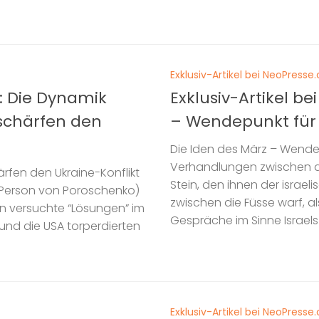
Exklusiv-Artikel bei NeoPress
m: Die Dynamik
Exklusiv-Artikel b
schärfen den
– Wendepunkt für 
Die Iden des März – Wende
Verhandlungen zwischen d
rfen den Ukraine-Konflikt
Stein, den ihnen der israe
 Person von Poroschenko)
zwischen die Füsse warf, al
in versuchte “Lösungen” im
Gespräche im Sinne Israel
 und die USA torperdierten
Exklusiv-Artikel bei NeoPress