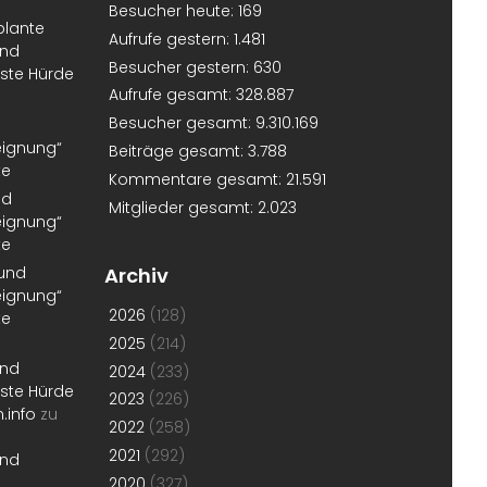
Besucher heute:
169
plante
Aufrufe gestern:
1.481
und
Besucher gestern:
630
erste Hürde
Aufrufe gesamt:
328.887
Besucher gesamt:
9.310.169
eignung“
Beiträge gesamt:
3.788
te
Kommentare gesamt:
21.591
nd
Mitglieder gesamt:
2.023
eignung“
te
 und
Archiv
eignung“
2026
(128)
te
2025
(214)
und
2024
(233)
erste Hürde
2023
(226)
.info
zu
2022
(258)
2021
(292)
und
2020
(327)