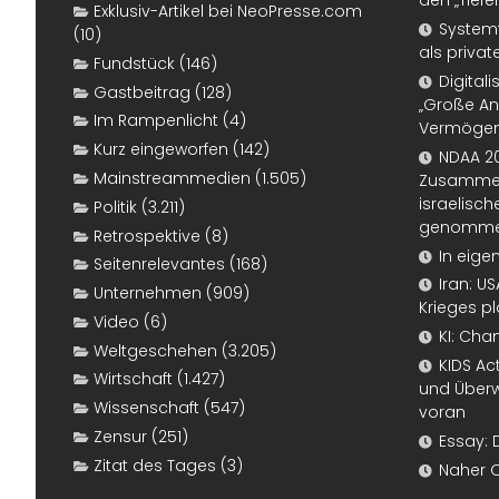
den „Tiefe
Exklusiv-Artikel bei NeoPresse.com
Systemf
(10)
als priva
Fundstück
(146)
Digital
Gastbeitrag
(128)
„Große An
Im Rampenlicht
(4)
Vermögen
Kurz eingeworfen
(142)
NDAA 20
Mainstreammedien
(1.505)
Zusammen
israelisch
Politik
(3.211)
genomm
Retrospektive
(8)
In eige
Seitenrelevantes
(168)
Iran: U
Unternehmen
(909)
Krieges p
Video
(6)
KI: Cha
Weltgeschehen
(3.205)
KIDS Ac
Wirtschaft
(1.427)
und Überw
Wissenschaft
(547)
voran
Zensur
(251)
Essay: 
Zitat des Tages
(3)
Naher 