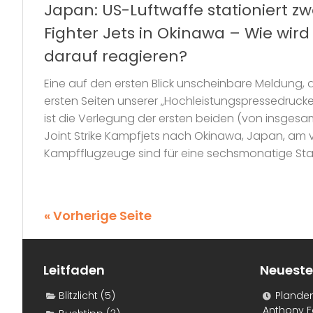
Japan: US-Luftwaffe stationiert zwö
Fighter Jets in Okinawa – Wie wir
darauf reagieren?
Eine auf den ersten Blick unscheinbare Meldung, d
ersten Seiten unserer „Hochleistungspressedruck
ist die Verlegung der ersten beiden (von insgesamt
Joint Strike Kampfjets nach Okinawa, Japan, am
Kampfflugzeuge sind für eine sechsmonatige Stat
« Vorherige Seite
Leitfaden
Neueste
Blitzlicht
(5)
Plande
Anthony F