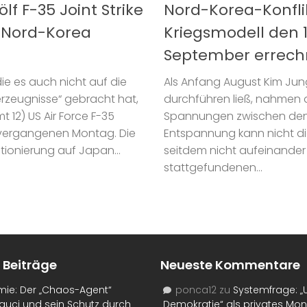
lf F-35 Joint Strike
Nord-Korea-Konflik
d Nord-Korea
Kriegsmodell den 12
September errechn
ie es auch nicht auf die
Als Anfang August Kim Jun
erzeugnisse“ gebracht hat,
durchführen ließ, nahmen d
 12) US Air Force F-35
Spannungen zwischen den 
 vergangenen Montag. Die
Entspannung kann nicht di
ionierung auf Japan...
seitdem nicht aufeinander
stattgefundenen...
 Beiträge
Neueste Kommentare
mie: Der „Chaos-Agent“
ponca12
zu
Systemfrage: „
auci und sein Schutz durch
Demokratie“ als privates Mo