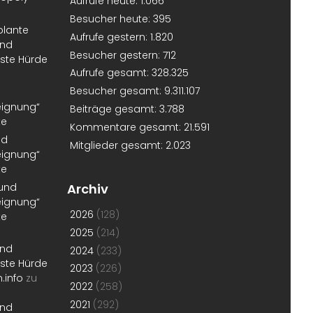
Aufrufe heute:
1.066
Besucher heute:
395
plante
Aufrufe gestern:
1.820
und
Besucher gestern:
712
erste Hürde
Aufrufe gesamt:
328.325
Besucher gesamt:
9.311.107
eignung“
Beiträge gesamt:
3.788
te
Kommentare gesamt:
21.591
nd
Mitglieder gesamt:
2.023
eignung“
te
 und
Archiv
eignung“
2026
(128)
te
2025
(214)
und
2024
(233)
erste Hürde
2023
(226)
.info
zu
2022
(258)
2021
(292)
und