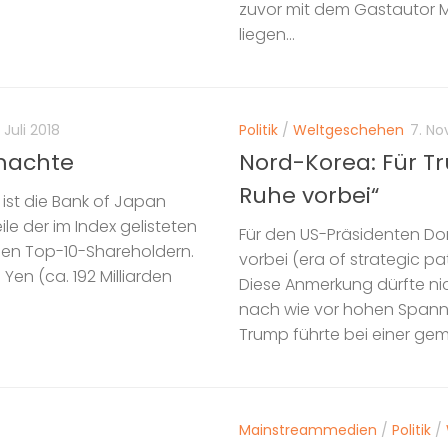
zuvor mit dem Gastautor M
liegen...
 Juli 2018
Politik
/
Weltgeschehen
7. N
emachte
Nord-Korea: Für Tr
Ruhe vorbei“
 ist die Bank of Japan
le der im Index gelisteten
Für den US-Präsidenten Don
den Top-10-Shareholdern.
vorbei (era of strategic p
 Yen (ca. 192 Milliarden
Diese Anmerkung dürfte ni
nach wie vor hohen Spann
Trump führte bei einer gem
Mainstreammedien
/
Politik
/