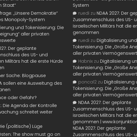
n Staat“
System
rage: „Unsere Demokratie“
ruedi
zu
NDAA 2027: Der ge
tes Monopoly-System
Zusammenschluss des US- 
israelischen Militärs hat die 
isierung und Tokenisierung: Die
genommen
eignung“ aller privaten
swerte
ruedi
zu
Digitalisierung und
Tokenisierung: Die „Große An
27: Der geplante
aller privaten Vermögenswer
schluss des US- und
en Militärs hat die erste Hürde
Habnix
zu
Digitalisierung u
en
Tokenisierung: Die „Große An
aller privaten Vermögenswer
ner Sache: Blogpause
ponca12
zu
Digitalisierung
SA sollen eine Ausweitung des
Tokenisierung: Die „Große An
lanen
aller privaten Vermögenswer
nce oder Gefahr?
NDAA 2027: Der geplante
t: Die Agenda der Kontrolle
Zusammenschluss des US- 
achung schreitet weiter
israelischen Militärs hat die 
genommen | www.konjunktion
Die (politische) Lüge
NDAA 2027: Der geplante
Osten: The show must go on
Zusammenschluss des US- 