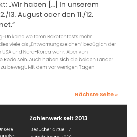
t: „Wir haben […] in unserem
./13. August oder den 11./12.
et.“
g-Un keine weiteren Raketentests mehr
ies viele als „Entwarnungszeichen“ bezüglich der
USA und Nord-Korea wahr. Aber von
e Rede sein. Auch haben sich die beiden Länder
 zu bewegt. Mit dem vor wenigen Tagen
Nächste Seite »
Zahlenwerk seit 2013
Unsere
Besucher aktuell:
7
nopoly-