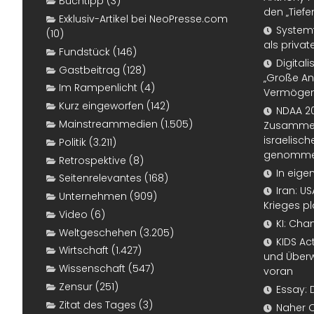
Buchtipp
(3)
den „Tiefe
Exklusiv-Artikel bei NeoPresse.com
Systemf
(10)
als priva
Fundstück
(146)
Digital
Gastbeitrag
(128)
„Große An
Im Rampenlicht
(4)
Vermögen
Kurz eingeworfen
(142)
NDAA 20
Mainstreammedien
(1.505)
Zusammen
israelisch
Politik
(3.211)
genomm
Retrospektive
(8)
In eige
Seitenrelevantes
(168)
Iran: U
Unternehmen
(909)
Krieges p
Video
(6)
KI: Cha
Weltgeschehen
(3.205)
KIDS Ac
Wirtschaft
(1.427)
und Überw
Wissenschaft
(547)
voran
Zensur
(251)
Essay: 
Zitat des Tages
(3)
Naher 