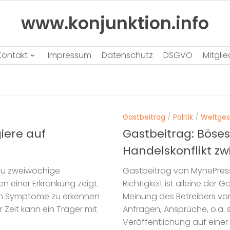
www.konjunktion.info
Kontakt
Impressum
Datenschutz
DSGVO
Mitgli
Gastbeitrag
/
Politik
/
Weltge
iere auf
Gastbeitrag: Böses
Handelskonflikt z
 zu zweiwöchige
Gastbeitrag von MynePress
en einer Erkrankung zeigt.
Richtigkeit ist alleine der 
ten Symptome zu erkennen
Meinung des Betreibers von
 Zeit kann ein Träger mit
Anfragen, Ansprüche, o.ä. s
Veröffentlichung auf einer