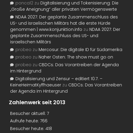
ponca12
zu
Digitalisierung und Tokenisierung: Die
„Große Aneignung“ aller privaten Vermögenswerte
NDAA 2027: Der geplante Zusammenschluss des
US- und israelischen Militärs hat die erste Hürde
genommen | www.konjunktion.info
zu
NDAA 2027: Der
geplante Zusammenschluss des US- und
israelischen Militärs
probeo
zu
Mercosur: Die digitale ID für Südamerika
probeo
zu
Naher Osten: The show must go on
probeo
zu
CBDCs: Das Vorantreiben der Agenda
im Hintergrund
Digitalisierung und Zensur – editiert 10.7. –
KeineHeimatKyffhaeuser
zu
CBDCs: Das Vorantreiben
der Agenda im Hintergrund
Zahlenwerk seit 2013
Besucher aktuell:
7
Aufrufe heute:
766
Besucher heute:
418