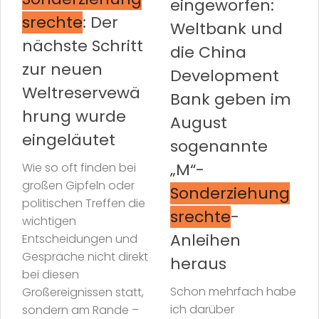
eingeworfen:
srechte
: Der
Weltbank und
nächste Schritt
die China
zur neuen
Development
Weltreservewä
Bank geben im
hrung wurde
August
eingeläutet
sogenannte
„M“-
Wie so oft finden bei
großen Gipfeln oder
Sonderziehung
politischen Treffen die
srechte
-
wichtigen
Anleihen
Entscheidungen und
Gespräche nicht direkt
heraus
bei diesen
Schon mehrfach habe
Großereignissen statt,
ich darüber
sondern am Rande –