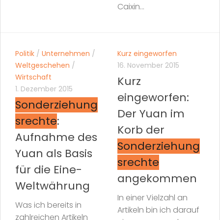
Caixin...
Politik
/
Unternehmen
/
Kurz eingeworfen
Weltgeschehen
/
16. November 2015
Wirtschaft
Kurz
1. Dezember 2015
eingeworfen:
Sonderziehung
Der Yuan im
srechte
:
Korb der
Aufnahme des
Sonderziehung
Yuan als Basis
srechte
für die Eine-
angekommen
Weltwährung
In einer Vielzahl an
Was ich bereits in
Artikeln bin ich darauf
zahlreichen Artikeln