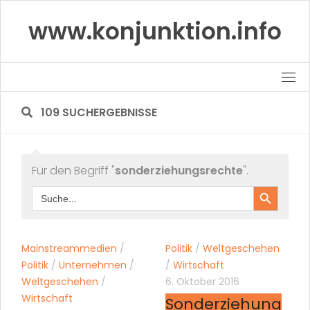
Skip
www.konjunktion.info
to
content
109 SUCHERGEBNISSE
Für den Begriff "
sonderziehungsrechte
".
Search Button
Search
for:
Mainstreammedien
/
Politik
/
Weltgeschehen
Politik
/
Unternehmen
/
/
Wirtschaft
Weltgeschehen
/
6. Oktober 2016
Wirtschaft
Sonderziehung