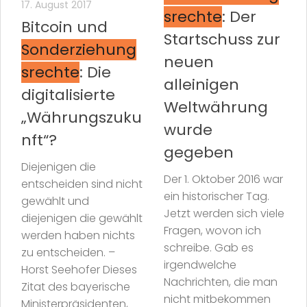
17. August 2017
srechte
: Der
Bitcoin und
Startschuss zur
Sonderziehung
neuen
srechte
: Die
alleinigen
digitalisierte
Weltwährung
„Währungszuku
wurde
nft“?
gegeben
Diejenigen die
Der 1. Oktober 2016 war
entscheiden sind nicht
ein historischer Tag.
gewählt und
Jetzt werden sich viele
diejenigen die gewählt
Fragen, wovon ich
werden haben nichts
schreibe. Gab es
zu entscheiden. –
irgendwelche
Horst Seehofer Dieses
Nachrichten, die man
Zitat des bayerische
nicht mitbekommen
Ministerpräsidenten,