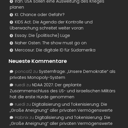
Iran: USA sollen eine Ausweitung des Krieges
planen
KI: Chance oder Gefahr?
KIDS Act: Die Agenda der Kontrolle und
Überwachung schreitet weiter voran
Essay: Die (politische) Lüge
Naher Osten: The show must go on
Mercosur: Die digitale ID für Südamerika
Neueste Kommentare
ponca12
zu
Systemfrage: „Unsere Demokratie“ als
privates Monopoly-System
ruedi
zu
NDAA 2027: Der geplante
Zusammenschluss des US- und israelischen Militärs
hat die erste Hürde genommen
ruedi
zu
Digitalisierung und Tokenisierung: Die
„Große Aneignung“ aller privaten Vermögenswerte
Habnix
zu
Digitalisierung und Tokenisierung: Die
„Große Aneignung“ aller privaten Vermögenswerte