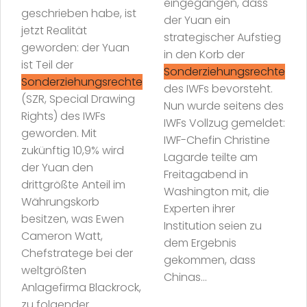
eingegangen, dass
geschrieben habe, ist
der Yuan ein
jetzt Realität
strategischer Aufstieg
geworden: der Yuan
in den Korb der
ist Teil der
Sonderziehungsrechte
Sonderziehungsrechte
des IWFs bevorsteht.
(SZR, Special Drawing
Nun wurde seitens des
Rights) des IWFs
IWFs Vollzug gemeldet:
geworden. Mit
IWF-Chefin Christine
zukünftig 10,9% wird
Lagarde teilte am
der Yuan den
Freitagabend in
drittgrößte Anteil im
Washington mit, die
Währungskorb
Experten ihrer
besitzen, was Ewen
Institution seien zu
Cameron Watt,
dem Ergebnis
Chefstratege bei der
gekommen, dass
weltgrößten
Chinas...
Anlagefirma Blackrock,
zu folgender