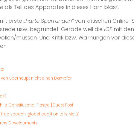
se
als Teil des Apparates in dieses Horn bläst.
nft erste
„harte Sperrungen“
von kritischen Online
rede usw. begründet. Gerade weil die
IGE
mit de
 wollen/müssen. Und Kritik bzw. Warnungen vor di
en.
ts
 von überhaupt nicht einen Dämpfer
eit?
: a Constitutional Fiasco [Guest Post]
free speech, global coalition tells MeitY
worthy Developments