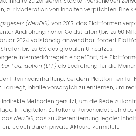
t Inhalte zu zensieren. Staaten verschieben Zensur
, zur Moderation von Inhalten verpflichten. Eine kl
gsgesetz (NetzDG)
von 2017, das Plattformen verpfli
unter Androhung hoher Geldstrafen (bis zu 50 Milli
Februar 2024 vollständig anwendbar, fordert Plattf
 Strafen bis zu 6% des globalen Umsatzes.
engere Intermediärregeln eingeführt, die Plattform
ntier Foundation (EFF)
als Bedrohung für die Meinungs
p der Intermediärhaftung, bei dem Plattformen fü
u anregt, Inhalte vorsorglich zu entfernen, um rech
indirekte Methoden genutzt, um die Rede zu kontro
age. Im digitalen Zeitalter unterscheidet sich die
st das
NetzDG
, das zu Überentfernung legaler Inhalt
en, jedoch durch private Akteure vermittelt.