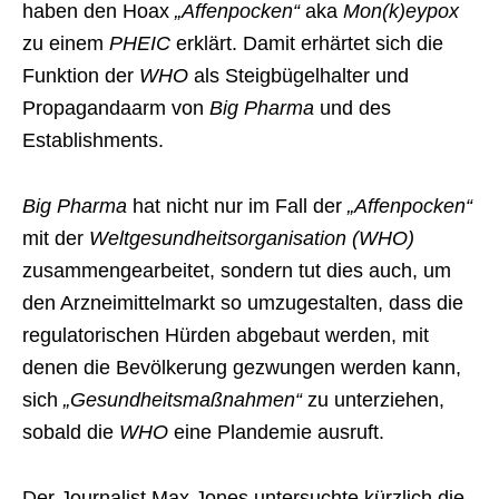
haben den Hoax
„Affenpocken“
aka
Mon(k)eypox
zu einem
PHEIC
erklärt. Damit erhärtet sich die
Funktion der
WHO
als Steigbügelhalter und
Propagandaarm von
Big Pharma
und des
Establishments.
Big Pharma
hat nicht nur im Fall der
„Affenpocken“
mit der
Weltgesundheitsorganisation (WHO)
zusammengearbeitet, sondern tut dies auch, um
den Arzneimittelmarkt so umzugestalten, dass die
regulatorischen Hürden abgebaut werden, mit
denen die Bevölkerung gezwungen werden kann,
sich
„Gesundheitsmaßnahmen“
zu unterziehen,
sobald die
WHO
eine Plandemie ausruft.
Der Journalist Max Jones untersuchte kürzlich die