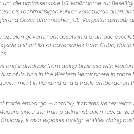
ich um die umfassendste US-Maßnahme zur Beseitig
uar als rechtmäßigen Führer Venezuelas anerkannt h
gierung Geschäfte machen, US-Vergeltungsmaßnah
enezuelan government assets in a dramatic escalat
ongside a short list of adversaries from Cuba, North
ns.
 and individuals from doing business with Maduro
first of its kind in the Western Hemisphere in more
 government in Panama and a trade embargo on the
ght trade embargo — notably, it spares Venezuela’s st
Maduro since the Trump administration recognized
 Critically, it also exposes foreign entities doing b