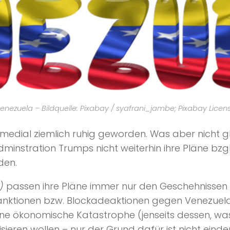
enezuela – Bildquelle: Pixabay / syafrani_jambe; Pixabay Licen
medial ziemlich ruhig geworden. Was aber nicht gl
dminstration Trumps nicht weiterhin ihre Pläne bzg
den.
)
passen ihre Pläne immer nur den Geschehnissen an 
 Sanktionen bzw. Blockadeaktionen gegen Venezuel
eine ökonomische Katastrophe (jenseits dessen, was b
sieren wollen – nur der Grund dafür ist nicht eindeu