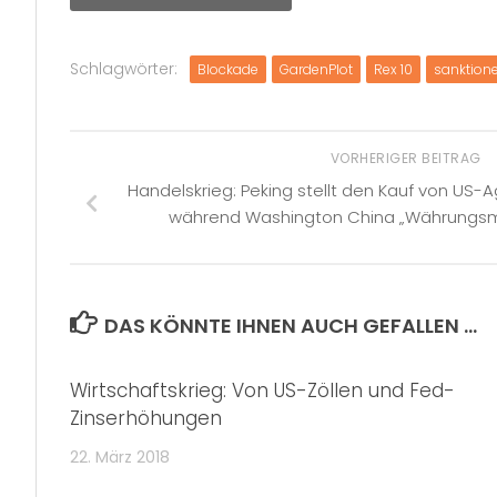
Schlagwörter:
Blockade
GardenPlot
Rex 10
sanktion
VORHERIGER BEITRAG
Handelskrieg: Peking stellt den Kauf von US-Ag
während Washington China „Währungsman
DAS KÖNNTE IHNEN AUCH GEFALLEN …
Wirtschaftskrieg: Von US-Zöllen und Fed-
Zinserhöhungen
22. März 2018