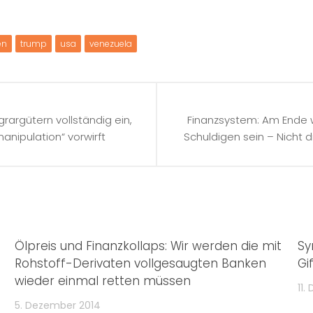
en
trump
usa
venezuela
rargütern vollständig ein,
Finanzsystem: Am Ende w
ipulation“ vorwirft
Schuldigen sein – Nicht 
Ölpreis und Finanzkollaps: Wir werden die mit
Sy
Rohstoff-Derivaten vollgesaugten Banken
Gi
wieder einmal retten müssen
11.
5. Dezember 2014