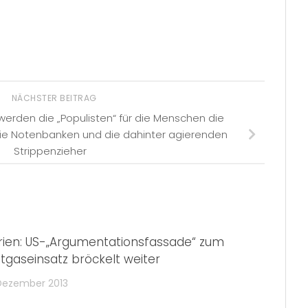
NÄCHSTER BEITRAG
erden die „Populisten“ für die Menschen die
die Notenbanken und die dahinter agierenden
Strippenzieher
rien: US-„Argumentationsfassade“ zum
ftgaseinsatz bröckelt weiter
 Dezember 2013