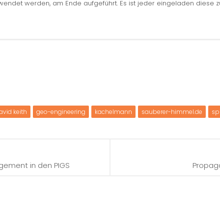
erwendet werden, am Ende aufgeführt. Es ist jeder eingeladen diese 
avid keith
geo-engineering
kachelmann
sauberer-himmel.de
sp
agement in den PIGS
Propaga