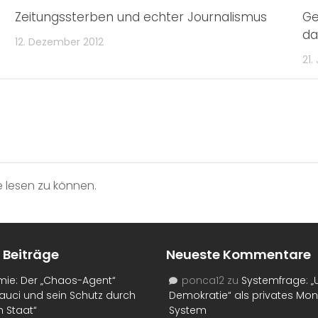
Zeitungssterben und echter Journalismus
Ge
da
12. Dezember 2012
21.
 lesen zu können.
 Beiträge
Neueste Kommentare
mie: Der „Chaos-Agent“
ponca12
zu
Systemfrage: „
auci und sein Schutz durch
Demokratie“ als privates Mo
n Staat“
System