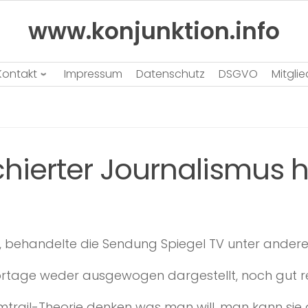
www.konjunktion.info
Kontakt
Impressum
Datenschutz
DSGVO
Mitgli
chierter Journalismus 
2, behandelte die Sendung Spiegel TV unter ande
ortage weder ausgewogen dargestellt, noch gut re
trail-Theorie denken was man will, man kann sie 