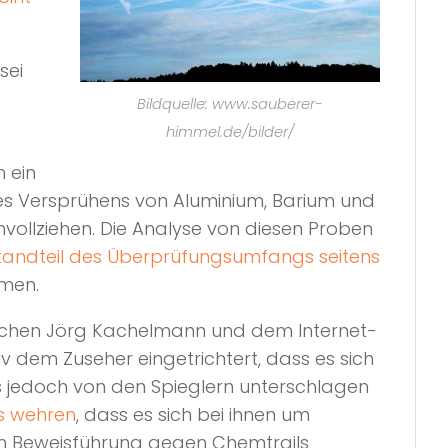
sei
Bildquelle: www.sauberer-
himmel.de/bilder/
 ein
es Versprühens von Aluminium, Barium und
vollziehen. Die Analyse von diesen Proben
tandteil des Überprüfungsumfangs seitens
hmen.
wischen Jörg Kachelmann und dem Internet-
dem Zuseher eingetrichtert, dass es sich
s jedoch von den Spieglern unterschlagen
s wehren
, dass es sich bei ihnen um
den Beweisführung gegen Chemtrails