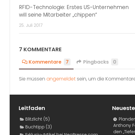
RFID-Technologie: Erstes US-Unternehmen
will seine Mitarbeiter „chippen“
25. Juli 2017
7 KOMMENTARE
Kommentare
7
Pingbacks
0
Sie müssen
angemeldet
sein, um die Kommentare
Leitfaden
Neueste
Blitzlicht
(5)
Plande
Anthony F
Buchtipp
(3)
den „Tiefe
Exklusiv-Artikel bei NeoPresse.com