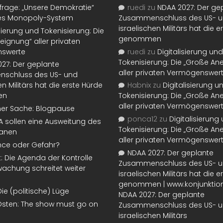
rage: „Unsere Demokratie“
ruedi
zu
NDAA 2027: Der ge
tes Monopoly-System
Zusammenschluss des US- 
israelischen Militärs hat die 
isierung und Tokenisierung: Die
genommen
eignung“ aller privaten
swerte
ruedi
zu
Digitalisierung und
Tokenisierung: Die „Große An
27: Der geplante
aller privaten Vermögenswer
schluss des US- und
en Militärs hat die erste Hürde
Habnix
zu
Digitalisierung u
en
Tokenisierung: Die „Große An
aller privaten Vermögenswer
ner Sache: Blogpause
ponca12
zu
Digitalisierung
SA sollen eine Ausweitung des
Tokenisierung: Die „Große An
lanen
aller privaten Vermögenswer
nce oder Gefahr?
NDAA 2027: Der geplante
t: Die Agenda der Kontrolle
Zusammenschluss des US- 
achung schreitet weiter
israelischen Militärs hat die 
genommen | www.konjunktion
Die (politische) Lüge
NDAA 2027: Der geplante
Osten: The show must go on
Zusammenschluss des US- 
israelischen Militärs