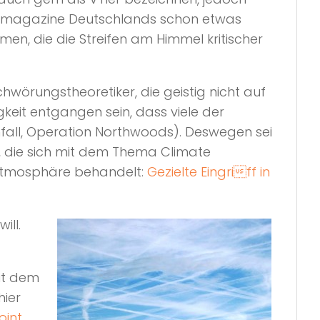
tenmagazine Deutschlands schon etwas
n, die die Streifen am Himmel kritischer
hwörungstheoretiker, die geistig nicht auf
keit entgangen sein, dass viele der
fall, Operation Northwoods). Deswegen sei
t, die sich mit dem Thema Climate
e Atmosphäre behandelt:
Gezielte Eingriff in
ill.
mit dem
ier
oint