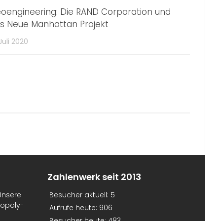
oengineering: Die RAND Corporation und
s Neue Manhattan Projekt
 Juli 2020
Zahlenwerk seit 2013
Unsere
Besucher aktuell:
5
nopoly-
Aufrufe heute:
906
Besucher heute:
483