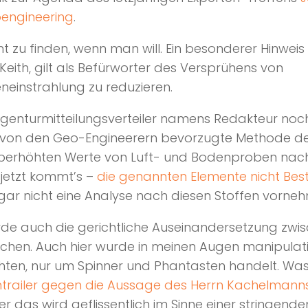
oengineering
.
cht zu finden, wenn man will. Ein besonderer Hinweis 
Keith, gilt als Befürworter des Versprühens von
neinstrahlung zu reduzieren.
genturmitteilungsverteiler namens Redakteur noch
e von den Geo-Engineerern bevorzugte Methode d
k überhöhten Werte von Luft- und Bodenproben nach
jetzt kommt’s –
die genannten Elemente nicht Bes
 gar nicht eine Analyse nach diesen Stoffen vorne
urde auch die gerichtliche Auseinandersetzung z
en. Auch hier wurde in meinen Augen manipulativ 
chten, nur um Spinner und Phantasten handelt. Wa
railer gegen die Aussage des Herrn Kachelmann
 das wird geflissentlich im Sinne einer stringen