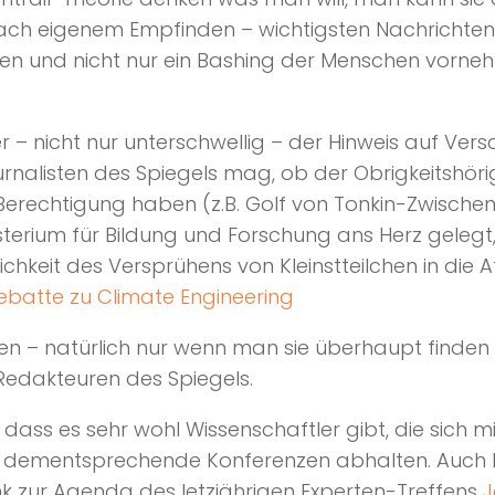
t nach eigenem Empfinden – wichtigsten Nachrich
und nicht nur ein Bashing der Menschen vornehme
 nicht nur unterschwellig – der Hinweis auf Versc
rnalisten des Spiegels mag, ob der Obrigkeitshörig
erechtigung haben (z.B. Golf von Tonkin-Zwischen
isterium für Bildung und Forschung ans Herz geleg
ichkeit des Versprühens von Kleinstteilchen in di
batte zu Climate Engineering
den – natürlich nur wenn man sie überhaupt finden w
Redakteuren des Spiegels.
ass es sehr wohl Wissenschaftler gibt, die sich 
 dementsprechende Konferenzen abhalten. Auch h
ink zur Agenda des letzjährigen Experten-Treffens
J