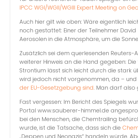
IPCC WGI/WGII/WGIII Expert Meeting on Ge
Auch hier gilt wie oben: Wäre eigentlich lei
noch gestattet: Einer der Teilnehmer David 
Aerosolen in die Atmosphäre, um die Sonne
Zusätzlich sei dem querlesenden Reuters-A
weiterer Hinweis an die Hand gegeben: Di
Strontium lässt sich leicht durch die star
wird jedoch nicht vorgenommen, da – und 
der EU-Gesetzgebung sind
. Man darf also
Fast vergessen: Im Bericht des Spiegels w
Portal www.sauberer-himmel.de angesproch
bei den Menschen, die Chemtrailing befür
wurde, ist die Tatsache, dass sich die
Chemt
„Deppen und Neonazis“ handeln würde. Aber