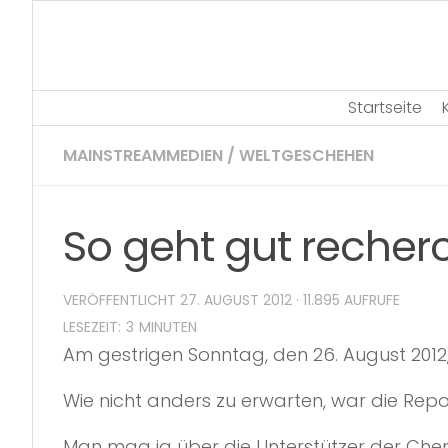
Skip
to
content
Startseite
MAINSTREAMMEDIEN
/
WELTGESCHEHEN
So geht gut recher
VERÖFFENTLICHT
27. AUGUST 2012
· 11.895 AUFRUFE
Am gestrigen Sonntag, den 26. August 201
Wie nicht anders zu erwarten, war die Rep
Man mag ja über die Unterstützer der Chem