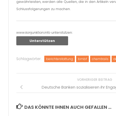
gewährleisten, werden alle Quellen, die in den Artikeln v
Schlussfolgerungen zu machen.
www.konjunktion.info
unterstützen:
Unterstützen
Schlagwörter:
berichterstattung
bmbf
chemtrails
d
VORHERIGER BEITRAG
Deutsche Banken sozialisieren ihr Eng
DAS KÖNNTE IHNEN AUCH GEFALLEN …