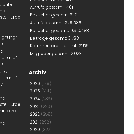
plante
Aufrufe gestern:
1.481
und
Besucher gestern:
630
erste Hürde
Aufrufe gesamt:
329.585
Besucher gesamt:
9.310.483
eignung“
Beiträge gesamt:
3.788
te
Kommentare gesamt:
21.591
nd
Mitglieder gesamt:
2.023
eignung“
te
 und
Archiv
eignung“
2026
(128)
te
2025
(214)
und
2024
(233)
erste Hürde
2023
(226)
.info
zu
2022
(258)
2021
(292)
und
2020
(327)