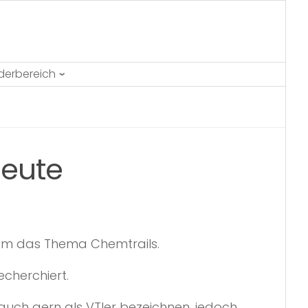
ederbereich
heute
rem das Thema Chemtrails.
cherchiert.
auch gern als VTler bezeichnen, jedoch