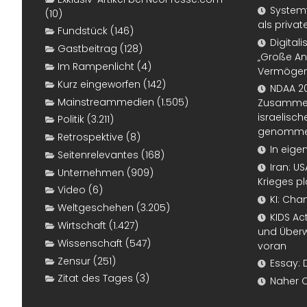
Systemf
(10)
als priva
Fundstück
(146)
Digital
Gastbeitrag
(128)
„Große An
Im Rampenlicht
(4)
Vermögen
Kurz eingeworfen
(142)
NDAA 20
Mainstreammedien
(1.505)
Zusammen
israelisch
Politik
(3.211)
genomm
Retrospektive
(8)
In eige
Seitenrelevantes
(168)
Iran: U
Unternehmen
(909)
Krieges p
Video
(6)
KI: Cha
Weltgeschehen
(3.205)
KIDS Ac
Wirtschaft
(1.427)
und Überw
Wissenschaft
(547)
voran
Zensur
(251)
Essay: 
Zitat des Tages
(3)
Naher 