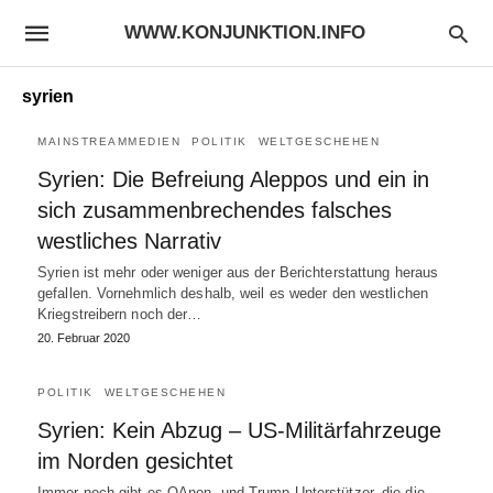
WWW.KONJUNKTION.INFO
syrien
MAINSTREAMMEDIEN
POLITIK
WELTGESCHEHEN
Syrien: Die Befreiung Aleppos und ein in
sich zusammenbrechendes falsches
westliches Narrativ
Syrien ist mehr oder weniger aus der Berichterstattung heraus
gefallen. Vornehmlich deshalb, weil es weder den westlichen
Kriegstreibern noch der…
20. Februar 2020
POLITIK
WELTGESCHEHEN
Syrien: Kein Abzug – US-Militärfahrzeuge
im Norden gesichtet
Immer noch gibt es QAnon- und Trump-Unterstützer, die die