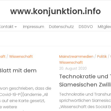
www.konjunktion.info
Kontakt
Impressum
Datenschutz
DSGVO
Mitgli
aft
/
Wissenschaft
Mainstreammedien
/
Politik
/
Wissenschaft
20. August 2020
 Blatt mit dem
Technokratie und
Siamesischen Zwil
avon geschrieben, dass die
Technokratie und Transhu
 Covid-19-P(l)andemie „All
sprichwörtlichen Siamesisch
 auf eine Karte gesetzt,
„Wissenschaft des Social E
ne weitere