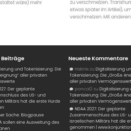
zu verschmelzen. Transhum
staltet wäre) mehr
etwas später im Artikel), 
verschmelzen. Mit anderen W
 Beiträge
Neueste Kommentare
isierung und Tokenisierung: Die
Habnix
zu
Digitalisierung u
eignung“ aller privaten
Tokenisierung: Die „Große An
swerte
aller privaten Vermögenswer
27: Der geplante
ponca12
zu
Digitalisierung
schluss des US- und
Tokenisierung: Die „Große An
en Militärs hat die erste Hürde
aller privaten Vermögenswer
en
NDAA 2027: Der geplante
ner Sache: Blogpause
Zusammenschluss des US- 
israelischen Militärs hat die 
SA sollen eine Ausweitung des
genommen | www.konjunktion
lanen