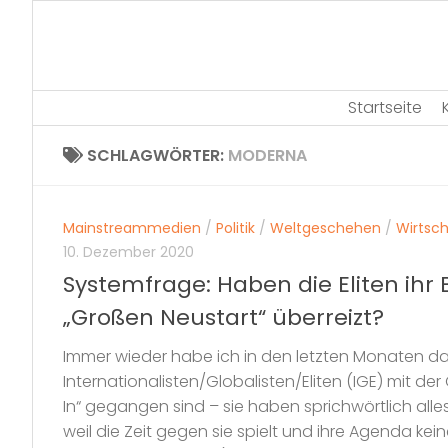
Skip
to
content
Startseite
SCHLAGWÖRTER:
MODERNA
Mainstreammedien
/
Politik
/
Weltgeschehen
/
Wirtsch
10. Dezember 2020
Systemfrage: Haben die Eliten ihr
„Großen Neustart“ überreizt?
Immer wieder habe ich in den letzten Monaten d
Internationalisten/Globalisten/Eliten (IGE) mit der
In“ gegangen sind – sie haben sprichwörtlich alles
weil die Zeit gegen sie spielt und ihre Agenda kei