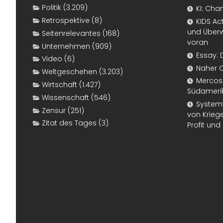
Politik
(3.209)
KI: Cha
Retrospektive
(8)
KIDS Ac
und Überw
Seitenrelevantes
(168)
voran
Unternehmen
(909)
Essay: 
Video
(6)
Naher 
Weltgeschehen
(3.203)
Mercosur
Wirtschaft
(1.427)
Südameri
Wissenschaft
(546)
Systemf
Zensur
(251)
von Kriege
Zitat des Tages
(3)
Profit un