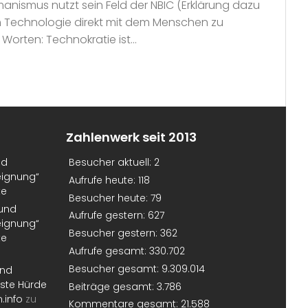
anismus nutzt sein Feld der NBIC (Erklärung dazu
um Technologie direkt mit dem Menschen zu
orten: Technokratie ist...
Zahlenwerk seit 2013
nd
Besucher aktuell:
2
eignung“
Aufrufe heute:
118
te
Besucher heute:
79
 und
Aufrufe gestern:
627
eignung“
Besucher gestern:
362
te
Aufrufe gesamt:
330.702
Besucher gesamt:
9.309.014
und
erste Hürde
Beiträge gesamt:
3.786
.info
zu
Kommentare gesamt:
21.588