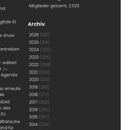
Mitglieder gesamt:
2.023
und
gitale ID
Archiv
2026
(126)
he show
2025
(214)
antreiben
2024
(233)
2023
(226)
 editiert
2022
(258)
r
zu
2021
(292)
r Agenda
2020
(327)
2019
(283)
as erneute
ale
2018
(277)
 eIDAS
2017
(268)
k des
2016
(290)
 EU
2015
(337)
litärische
2014
(234)
and für