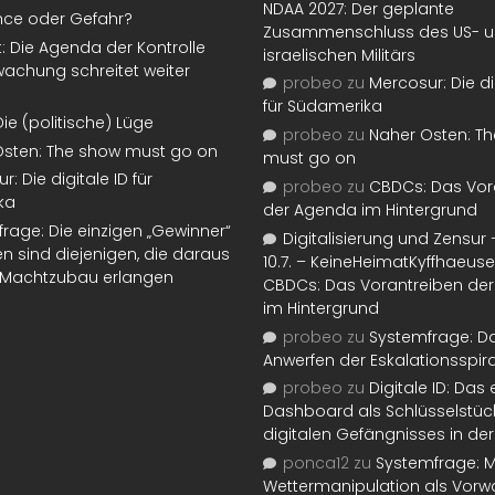
NDAA 2027: Der geplante
nce oder Gefahr?
Zusammenschluss des US- 
t: Die Agenda der Kontrolle
israelischen Militärs
achung schreitet weiter
probeo
zu
Mercosur: Die di
für Südamerika
Die (politische) Lüge
probeo
zu
Naher Osten: T
Osten: The show must go on
must go on
: Die digitale ID für
probeo
zu
CBDCs: Das Vor
ka
der Agenda im Hintergrund
rage: Die einzigen „Gewinner“
Digitalisierung und Zensur –
n sind diejenigen, die daraus
10.7. – KeineHeimatKyffhaeuse
d Machtzubau erlangen
CBDCs: Das Vorantreiben de
im Hintergrund
probeo
zu
Systemfrage: D
Anwerfen der Eskalationsspir
probeo
zu
Digitale ID: Das
Dashboard als Schlüsselstüc
digitalen Gefängnisses in der
ponca12
zu
Systemfrage: Mi
Wettermanipulation als Vorw