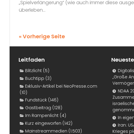
„Spielverlängerung“ (wie auch immer diese ausge
überleben...
« Vorherige Seite
Leitfaden
Neueste
Blitzlicht
(5)
Digital
„Große An
Buchtipp
(3)
Vermögen
Exklusiv-Artikel bei NeoPresse.com
NDAA 20
(10)
Zusammen
Fundstück
(146)
israelisch
Gastbeitrag
(128)
genomm
Im Rampenlicht
(4)
In eige
Kurz eingeworfen
(142)
Iran: U
Mainstreammedien
(1.503)
Krieges p