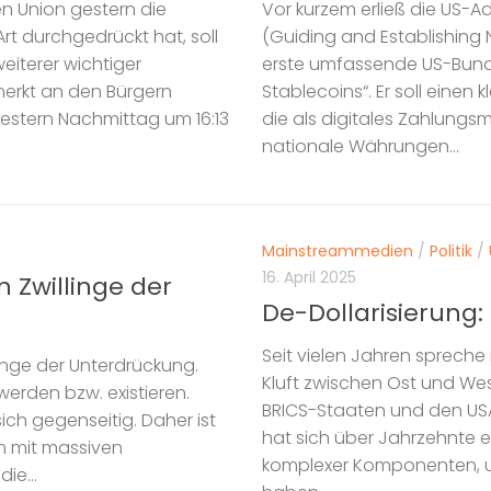
 Union gestern die
Vor kurzem erließ die US-
rt durchgedrückt hat, soll
(Guiding and Establishing N
iterer wichtiger
erste umfassende US-Bund
erkt an den Bürgern
Stablecoins“. Er soll einen
Gestern Nachmittag um 16:13
die als digitales Zahlungs
nationale Währungen...
Mainstreammedien
/
Politik
/
16. April 2025
en Zwillinge der
De-Dollarisierung:
Seit vielen Jahren spreche
llinge der Unterdrückung.
Kluft zwischen Ost und We
erden bzw. existieren.
BRICS-Staaten und den USA
ch gegenseitig. Daher ist
hat sich über Jahrzehnte e
m mit massiven
komplexer Komponenten, u
ie...