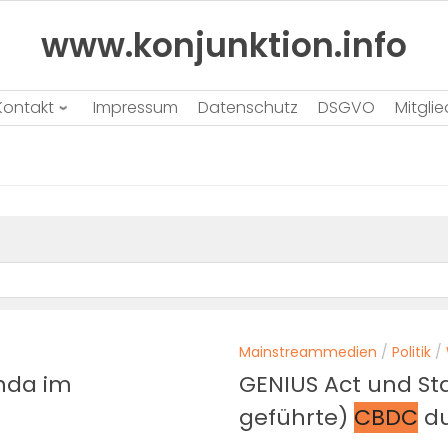
www.konjunktion.info
Kontakt
Impressum
Datenschutz
DSGVO
Mitgli
Mainstreammedien
/
Politik
/
enda im
GENIUS Act und Sta
geführte)
CBDC
du