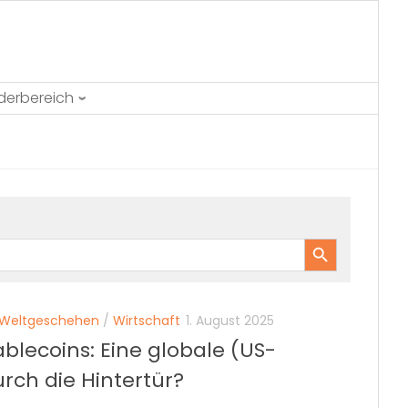
ederbereich
Search Button
Weltgeschehen
/
Wirtschaft
1. August 2025
blecoins: Eine globale (US-
rch die Hintertür?