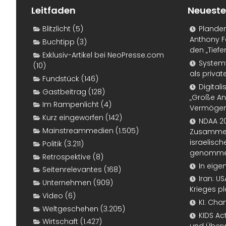
Leitfaden
Neueste
Blitzlicht
(5)
Plande
Anthony F
Buchtipp
(3)
den „Tiefe
Exklusiv-Artikel bei NeoPresse.com
Systemf
(10)
als priva
Fundstück
(146)
Digital
Gastbeitrag
(128)
„Große An
Im Rampenlicht
(4)
Vermögen
Kurz eingeworfen
(142)
NDAA 20
Mainstreammedien
(1.505)
Zusammen
israelisch
Politik
(3.211)
genomm
Retrospektive
(8)
In eige
Seitenrelevantes
(168)
Iran: U
Unternehmen
(909)
Krieges p
Video
(6)
KI: Cha
Weltgeschehen
(3.205)
KIDS Ac
Wirtschaft
(1.427)
und Überw