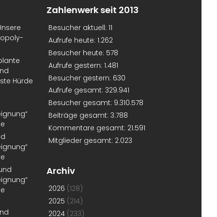
Zahlenwerk seit 2013
Unsere
Besucher aktuell:
11
nopoly-
Aufrufe heute:
1.262
Besucher heute:
578
plante
Aufrufe gestern:
1.481
und
Besucher gestern:
630
erste Hürde
Aufrufe gesamt:
329.941
Besucher gesamt:
9.310.578
eignung“
Beiträge gesamt:
3.788
te
Kommentare gesamt:
21.591
nd
Mitglieder gesamt:
2.023
eignung“
te
 und
Archiv
eignung“
2026
(128)
te
2025
(214)
und
2024
(233)