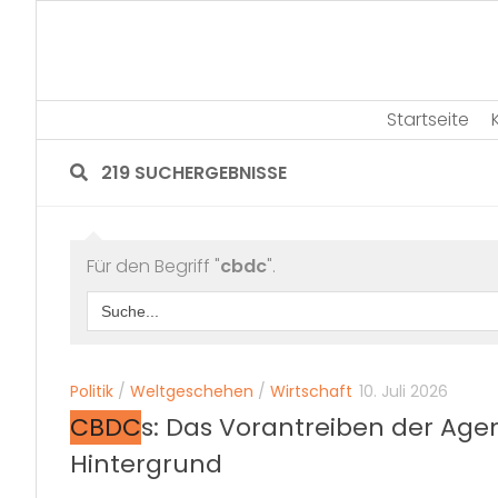
Skip
to
content
Startseite
219 SUCHERGEBNISSE
Für den Begriff "
cbdc
".
Search
for:
Politik
/
Weltgeschehen
/
Wirtschaft
10. Juli 2026
CBDC
s: Das Vorantreiben der Ag
Hintergrund