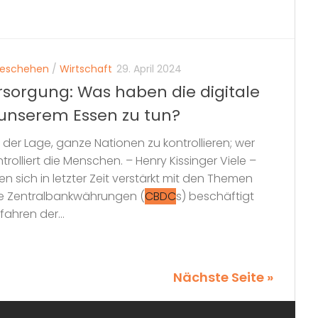
geschehen
/
Wirtschaft
29. April 2024
sorgung: Was haben die digitale
 unserem Essen zu tun?
 in der Lage, ganze Nationen zu kontrollieren; wer
ntrolliert die Menschen. – Henry Kissinger Viele –
sich in letzter Zeit verstärkt mit den Themen
tale Zentralbankwährungen (
CBDC
s) beschäftigt
ahren der...
Nächste Seite »