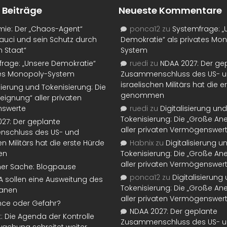
 Beiträge
Neueste Kommentare
mie: Der „Chaos-Agent“
ponca12
zu
Systemfrage: „
auci und sein Schutz durch
Demokratie“ als privates Mo
n Staat“
System
rage: „Unsere Demokratie“
ruedi
zu
NDAA 2027: Der ge
tes Monopoly-System
Zusammenschluss des US- 
israelischen Militärs hat die 
isierung und Tokenisierung: Die
genommen
eignung“ aller privaten
swerte
ruedi
zu
Digitalisierung und
Tokenisierung: Die „Große An
27: Der geplante
aller privaten Vermögenswer
schluss des US- und
en Militärs hat die erste Hürde
Habnix
zu
Digitalisierung u
en
Tokenisierung: Die „Große An
aller privaten Vermögenswer
ner Sache: Blogpause
ponca12
zu
Digitalisierung
SA sollen eine Ausweitung des
Tokenisierung: Die „Große An
lanen
aller privaten Vermögenswer
nce oder Gefahr?
NDAA 2027: Der geplante
t: Die Agenda der Kontrolle
Zusammenschluss des US- 
achung schreitet weiter