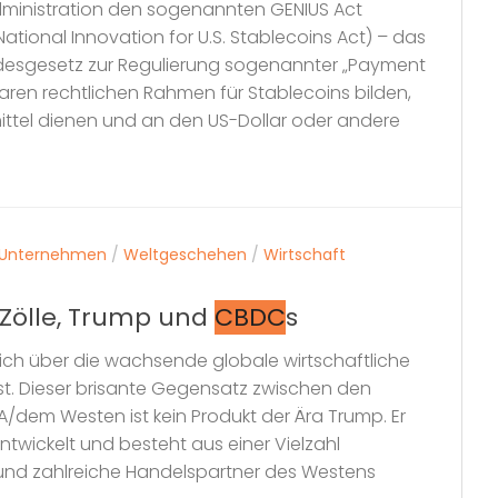
Administration den sogenannten GENIUS Act
ational Innovation for U.S. Stablecoins Act) – das
esgesetz zur Regulierung sogenannter „Payment
 klaren rechtlichen Rahmen für Stablecoins bilden,
mittel dienen und an den US-Dollar oder andere
Unternehmen
/
Weltgeschehen
/
Wirtschaft
 Zölle, Trump und
CBDC
s
 ich über die wachsende globale wirtschaftliche
st. Dieser brisante Gegensatz zwischen den
/dem Westen ist kein Produkt der Ära Trump. Er
ntwickelt und besteht aus einer Vielzahl
nd zahlreiche Handelspartner des Westens