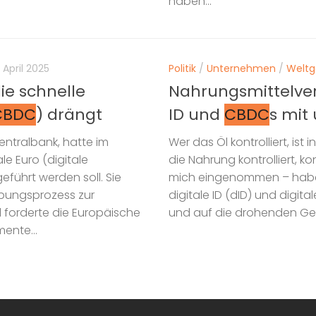
haben...
. April 2025
Politik
/
Unternehmen
/
Welt
ie schnelle
Nahrungsmittelver
CBDC
) drängt
ID und
CBDC
s mit
entralbank, hatte im
Wer das Öl kontrolliert, ist
e Euro (digitale
die Nahrung kontrolliert, ko
eführt werden soll. Sie
mich eingenommen – haben 
ebungsprozess zur
digitale ID (dID) und digi
d forderte die Europäische
und auf die drohenden Gef
ente...