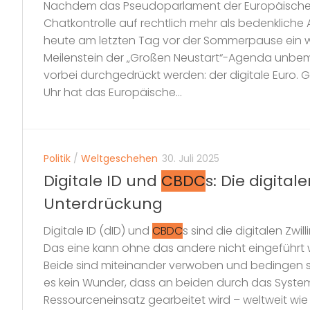
Nachdem das Pseudoparlament der Europäischen
Chatkontrolle auf rechtlich mehr als bedenkliche A
heute am letzten Tag vor der Sommerpause ein we
Meilenstein der „Großen Neustart“-Agenda unbem
vorbei durchgedrückt werden: der digitale Euro. 
Uhr hat das Europäische...
Politik
/
Weltgeschehen
30. Juli 2025
Digitale ID und
CBDC
s: Die digital
Unterdrückung
Digitale ID (dID) und
CBDC
s sind die digitalen Zwi
Das eine kann ohne das andere nicht eingeführt w
Beide sind miteinander verwoben und bedingen si
es kein Wunder, dass an beiden durch das Syste
Ressourceneinsatz gearbeitet wird – weltweit wie d