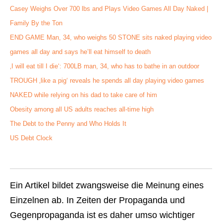
Casey Weighs Over 700 lbs and Plays Video Games All Day Naked |
Family By the Ton
END GAME Man, 34, who weighs 50 STONE sits naked playing video
games all day and says he’ll eat himself to death
‚I will eat till I die‘: 700LB man, 34, who has to bathe in an outdoor
TROUGH ‚like a pig‘ reveals he spends all day playing video games
NAKED while relying on his dad to take care of him
Obesity among all US adults reaches all-time high
The Debt to the Penny and Who Holds It
US Debt Clock
Ein Artikel bildet zwangsweise die Meinung eines
Einzelnen ab. In Zeiten der Propaganda und
Gegenpropaganda ist es daher umso wichtiger