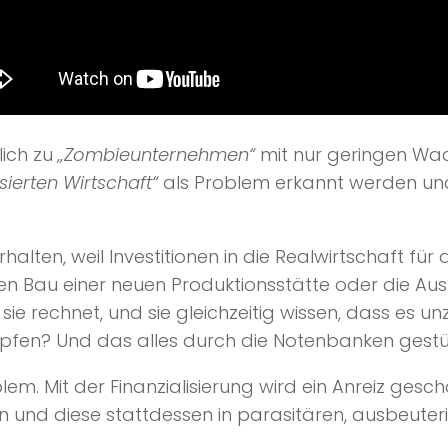
lich zu
„Zombieunternehmen“
mit nur geringen Wac
isierten Wirtschaft“
als Problem erkannt werden und 
rhalten, weil Investitionen in die Realwirtschaft für
. den Bau einer neuen Produktionsstätte oder die A
r sie rechnet, und sie gleichzeitig wissen, dass es u
chöpfen? Und das alles durch die Notenbanken gest
blem. Mit der Finanzialisierung wird ein Anreiz ge
en und diese stattdessen in parasitären, ausbeuter