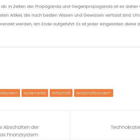
n ab. In Zeiten der Propaganda und Gegenpropaganda ist es daher um
iteten Artikel, die nach besten Wissen und Gewissen verfasst sind. U
erwendet werden, am Ende aufgeführt. Es ist jeder eingeladen diese 
eldsystem
systemkritik
wirtschaft
wirtschaftssystem
e Abschalten der
Technokratie:
as Finanzsystem