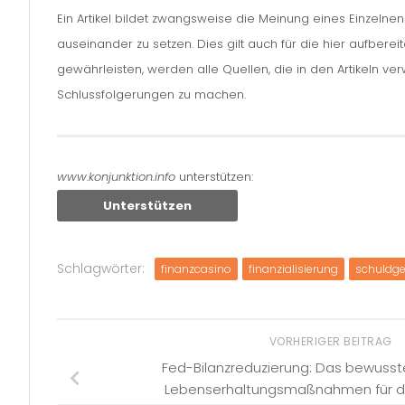
Ein Artikel bildet zwangsweise die Meinung eines Einzelne
auseinander zu setzen. Dies gilt auch für die hier aufbere
gewährleisten, werden alle Quellen, die in den Artikeln v
Schlussfolgerungen zu machen.
www.konjunktion.info
unterstützen:
Unterstützen
Schlagwörter:
finanzcasino
finanzialisierung
schuldg
VORHERIGER BEITRAG
Fed-Bilanzreduzierung: Das bewusst
Lebenserhaltungsmaßnahmen für d