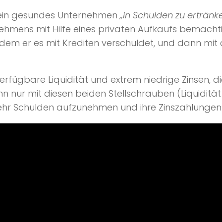
 sein gesundes Unternehmen
„in Schulden zu ertränk
rnehmens mit Hilfe eines privaten Aufkaufs bemäc
em er es mit Krediten verschuldet, und dann mit de
rfügbare Liquidität und extrem niedrige Zinsen, di
 nur mit diesen beiden Stellschrauben (Liquidität
mehr Schulden aufzunehmen und ihre Zinszahlungen 