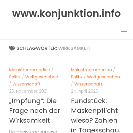
Skip
www.konjunktion.info
to
content
SCHLAGWÖRTER:
WIRKSAMKEIT
Mainstreammedien
/
Mainstreammedien
/
Politik
/
Weltgeschehen
Politik
/
Weltgeschehen
/
Wissenschaft
/
Wissenschaft
25. November 2021
24. April 2020
„Impfung“: Die
Fundstück:
Frage nach der
Maskenpflicht
Wirksamkeit
wieso? Zahlen
in Tagesschau.
Hochleistungspresse