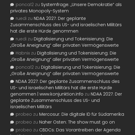
ponca12
zu
Systemfrage: „Unsere Demokratie“ als
privates Monopoly-System
ruedi
zu
NDAA 2027: Der geplante
Zusammenschluss des US- und israelischen Militärs
hat die erste Hürde genommen
ruedi
zu
Digitalisierung und Tokenisierung: Die
„Große Aneignung“ aller privaten Vermögenswerte
Habnix
zu
Digitalisierung und Tokenisierung: Die
„Große Aneignung“ aller privaten Vermögenswerte
ponca12
zu
Digitalisierung und Tokenisierung: Die
„Große Aneignung“ aller privaten Vermögenswerte
NDAA 2027: Der geplante Zusammenschluss des
US- und israelischen Militärs hat die erste Hürde
genommen | www.konjunktion.info
zu
NDAA 2027: Der
geplante Zusammenschluss des US- und
israelischen Militärs
probeo
zu
Mercosur: Die digitale ID für Südamerika
probeo
zu
Naher Osten: The show must go on
probeo
zu
CBDCs: Das Vorantreiben der Agenda