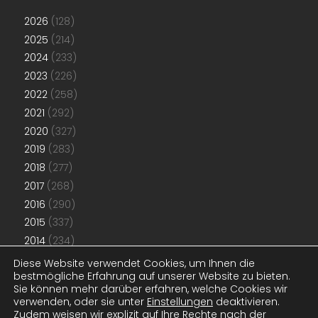
2026
(128)
2025
(214)
2024
(233)
2023
(226)
2022
(258)
2021
(292)
2020
(327)
2019
(283)
2018
(277)
2017
(268)
2016
(290)
2015
(337)
2014
(234)
2013
(192)
Diese Website verwendet Cookies, um Ihnen die
bestmögliche Erfahrung auf unserer Website zu bieten.
2012
(181)
Sie können mehr darüber erfahren, welche Cookies wir
2011
(48)
verwenden, oder sie unter
Einstellungen
deaktivieren.
Zudem weisen wir explizit auf Ihre Rechte nach der