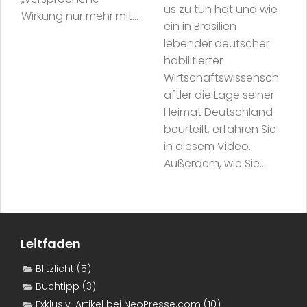
us zu tun hat und wie
Wirkung nur mehr mit...
ein in Brasilien
lebender deutscher
habilitierter
Wirtschaftswissensch
aftler die Lage seiner
Heimat Deutschland
beurteilt, erfahren Sie
in diesem Video.
Außerdem, wie Sie...
Leitfaden
Blitzlicht
(5)
Buchtipp
(3)
Exklusiv-Artikel bei NeoPresse.com
(10)