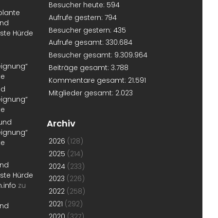
Besucher heute:
594
plante
Aufrufe gestern:
794
und
Besucher gestern:
435
erste Hürde
Aufrufe gesamt:
330.684
Besucher gesamt:
9.309.964
eignung“
Beiträge gesamt:
3.788
te
Kommentare gesamt:
21.591
nd
Mitglieder gesamt:
2.023
eignung“
te
 und
Archiv
eignung“
2026
(128)
te
2025
(214)
und
2024
(233)
erste Hürde
2023
(226)
.info
zu
2022
(258)
2021
(292)
und
2020
(327)