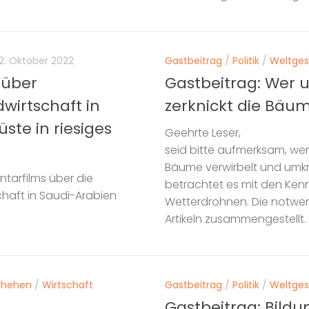
12. Oktober 2022
Gastbeitrag
/
Politik
/
Weltge
 über
Gastbeitrag: Wer u
wirtschaft in
zerknickt die Bäu
ste in riesiges
Geehrte Leser,
seid bitte aufmerksam, we
Bäume verwirbelt und umkn
tarfilms über die
betrachtet es mit den Kenn
chaft in Saudi-Arabien
Wetterdrohnen. Die notwen
Artikeln zusammengestellt.
chehen
/
Wirtschaft
Gastbeitrag
/
Politik
/
Weltge
Gastbeitrag: Bildu