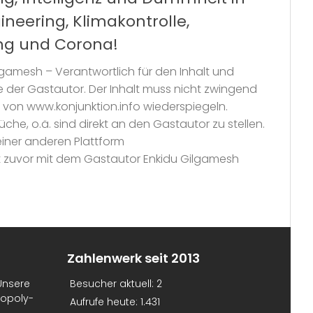
neering, Klimakontrolle,
ing und Corona!
gamesh – Verantwortlich für den Inhalt und
ine der Gastautor. Der Inhalt muss nicht zwingend
 von www.konjunktion.info wiederspiegeln.
che, o.ä. sind direkt an den Gastautor zu stellen.
einer anderen Plattform
st zuvor mit dem Gastautor Enkidu Gilgamesh
Zahlenwerk seit 2013
Unsere
Besucher aktuell:
2
nopoly-
Aufrufe heute:
1.431