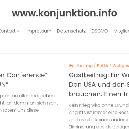
www.konjunktion.info
Kontakt
Impressum
Datenschutz
DSGVO
Mitgli
Gastbeitrag
/
Politik
/
Weltge
ter Conference“
Gastbeitrag: Ein 
UN“
Den USA und den S
brauchen. Einen t
ämpfen an allen möglichen
ht, an dem man sich nicht
Kein Krieg wird ohne Grund
ltaten“ uns diese
Angriffs ist immer eine Ress
und es gibt keinen anderen
Eliminierung des derzeitigen