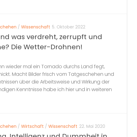
schehen
/
Wissenschaft
5. Oktober 2022
nd was verdreht, zerrupft und
me? Die Wetter-Drohnen!
nn wieder mal ein Tornado durchs Land fegt,
ickt. Macht Bilder frisch vom Tatgeschehen und
tnissen über die Arbeitsweise und Wirkung der
digen Kenntnisse habe ich hier und in weiteren
schehen
/
Wirtschaft
/
Wissenschaft
22. Mai 2020
ng, Intelligenz und Dummheit in