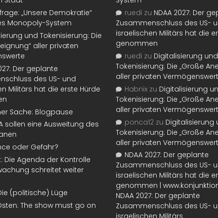
n Staat“
System
rage: „Unsere Demokratie“
ruedi
zu
NDAA 2027: Der ge
tes Monopoly-System
Zusammenschluss des US- 
israelischen Militärs hat die 
isierung und Tokenisierung: Die
genommen
eignung“ aller privaten
swerte
ruedi
zu
Digitalisierung und
Tokenisierung: Die „Große An
27: Der geplante
aller privaten Vermögenswer
schluss des US- und
en Militärs hat die erste Hürde
Habnix
zu
Digitalisierung u
en
Tokenisierung: Die „Große An
aller privaten Vermögenswer
ner Sache: Blogpause
ponca12
zu
Digitalisierung
SA sollen eine Ausweitung des
Tokenisierung: Die „Große An
lanen
aller privaten Vermögenswer
nce oder Gefahr?
NDAA 2027: Der geplante
t: Die Agenda der Kontrolle
Zusammenschluss des US- 
achung schreitet weiter
israelischen Militärs hat die 
genommen | www.konjunktion
Die (politische) Lüge
NDAA 2027: Der geplante
Osten: The show must go on
Zusammenschluss des US- 
israelischen Militärs