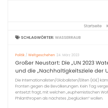
Skip
to
content
Startseite
SCHLAGWÖRTER:
WASSERRAUB
Politik
/
Weltgeschehen
24. März 2023
Großer Neustart: Die „UN 2023 Wa
und die „Nachhaltigkeitsziele der 
Die Internationalisten/Globalisten/Eliten (IGE) k
Fronten gegen die Bevölkerungen. Kein Tag verge
entsetzt fragt, mit welchen „euphemistischen Woh
Philanthropen als nächstes „beglücken“ wollen.