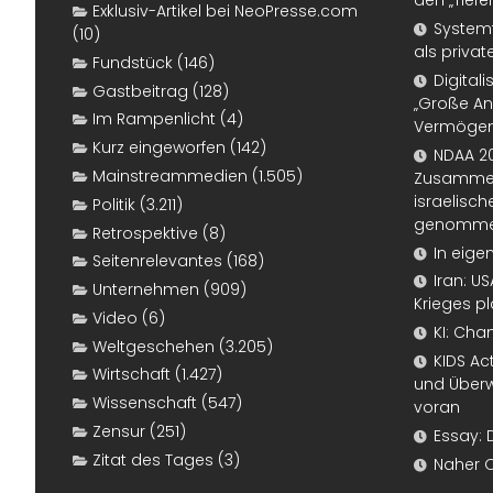
den „Tiefe
Exklusiv-Artikel bei NeoPresse.com
Systemf
(10)
als priva
Fundstück
(146)
Digital
Gastbeitrag
(128)
„Große An
Im Rampenlicht
(4)
Vermögen
Kurz eingeworfen
(142)
NDAA 20
Mainstreammedien
(1.505)
Zusammen
israelisch
Politik
(3.211)
genomm
Retrospektive
(8)
In eige
Seitenrelevantes
(168)
Iran: U
Unternehmen
(909)
Krieges p
Video
(6)
KI: Cha
Weltgeschehen
(3.205)
KIDS Ac
Wirtschaft
(1.427)
und Überw
Wissenschaft
(547)
voran
Zensur
(251)
Essay: 
Zitat des Tages
(3)
Naher 