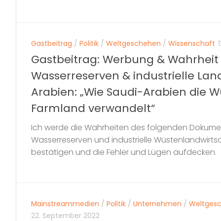
Gastbeitrag
/
Politik
/
Weltgeschehen
/
Wissenschaft
Gastbeitrag: Werbung & Wahrheit
Wasserreserven & industrielle Land
Arabien: „Wie Saudi-Arabien die Wü
Farmland verwandelt“
Ich werde die Wahrheiten des folgenden Dokumen
Wasserreserven und industrielle Wüstenlandwirts
bestätigen und die Fehler und Lügen aufdecken.
Mainstreammedien
/
Politik
/
Unternehmen
/
Weltges
22. September 2022