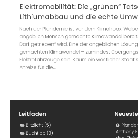
Elektromobilität: Die „grünen“ Ta
Lithiumabbau und die echte Umwe
Nach der Plandemie ist vor dem Klimahoax. Wobei
angeblich Mensch gemachte Klimawandel bereits 
Dorf getrieben“ wird. Eine der angeblichen Lösu
gemachten Klimawandel – zumindest übergangsw
Elektrofahrzeuge sein. Kaum ein westlicher Staat s
Anreize für die...
Leitfaden
Neueste
Blitzlicht
(5)
Plande
Anthony F
Buchtipp
(3)