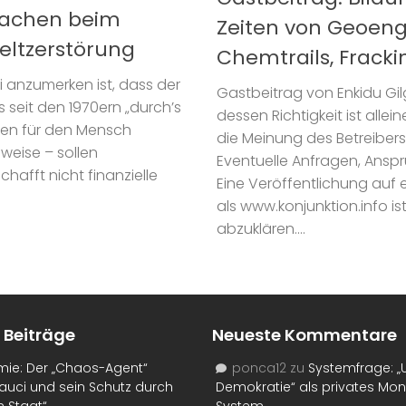
tsachen beim
Zeiten von Geoengi
ltzerstörung
Chemtrails, Frack
 anzumerken ist, dass der
Gastbeitrag von Enkidu Gil
seit den 1970ern „durch’s
dessen Richtigkeit ist alle
ngen für den Mensch
die Meinung des Betreibers
eise – sollen
Eventuelle Anfragen, Ansprü
chafft nicht finanzielle
Eine Veröffentlichung auf 
als www.konjunktion.info i
abzuklären....
 Beiträge
Neueste Kommentare
mie: Der „Chaos-Agent“
ponca12
zu
Systemfrage: „
auci und sein Schutz durch
Demokratie“ als privates Mo