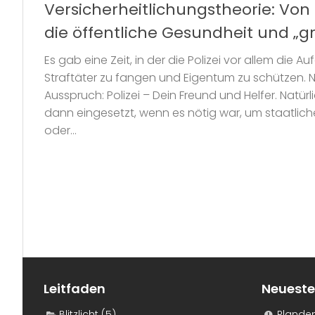
Versicherheitlichungstheorie: Von
die öffentliche Gesundheit und „gr
Es gab eine Zeit, in der die Polizei vor allem die 
Straftäter zu fangen und Eigentum zu schützen. 
Ausspruch: Polizei – Dein Freund und Helfer. Natür
dann eingesetzt, wenn es nötig war, um staatlich
oder...
Leitfaden
Neueste
Blitzlicht
(5)
Plande