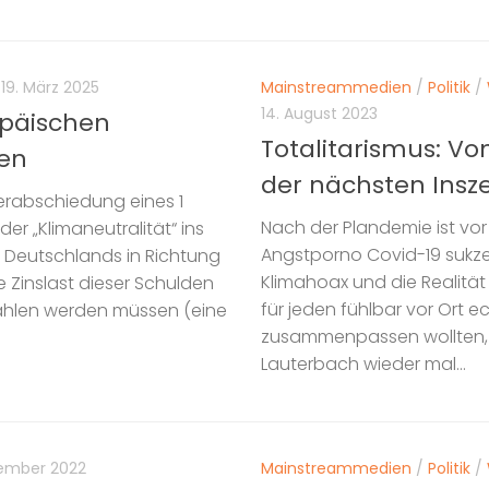
19. März 2025
Mainstreammedien
/
Politik
/
14. August 2023
opäischen
Totalitarismus: Vo
gen
der nächsten Insz
erabschiedung eines 1
Nach der Plandemie ist vo
r „Klimaneutralität“ ins
Angstporno Covid-19 sukz
 Deutschlands in Richtung
Klimahoax und die Realitä
e Zinslast dieser Schulden
für jeden fühlbar vor Ort 
ahlen werden müssen (eine
zusammenpassen wollten, d
Lauterbach wieder mal...
tember 2022
Mainstreammedien
/
Politik
/