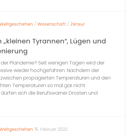
Weltgeschehen
/
Wissenschaft
/
Zensur
n „kleinen Tyrannen“, Lügen und
enierung
r der Plandemie? Seit wenigen Tagen wird der
essive wieder hochgefahren. Nachdem der
t zwischen propagierten Temperaturen und den
echten Temperaturen so mal gar nicht
ürfen sich die Berufswarner Drosten und
Weltgeschehen
15. Februar 2022