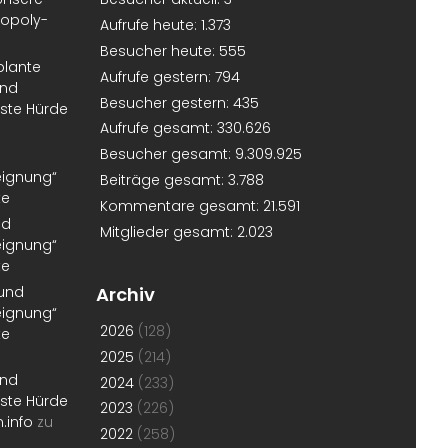
nopoly-
Aufrufe heute:
1.373
Besucher heute:
555
plante
Aufrufe gestern:
794
und
Besucher gestern:
435
erste Hürde
Aufrufe gesamt:
330.626
Besucher gesamt:
9.309.925
eignung“
Beiträge gesamt:
3.788
te
Kommentare gesamt:
21.591
nd
Mitglieder gesamt:
2.023
eignung“
te
 und
Archiv
eignung“
2026
(128)
te
2025
(214)
und
2024
(233)
erste Hürde
2023
(226)
.info
zu
2022
(258)