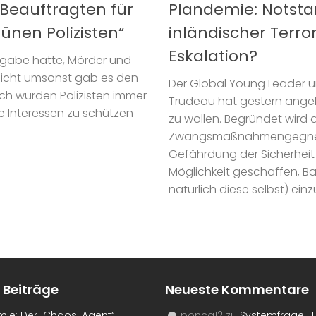
 Beauftragten für
Plandemie: Notsta
ünen Polizisten“
inländischer Terro
Eskalation?
Aufgabe hatte, Mörder und
Nicht umsonst gab es den
Der Global Young Leader u
lich wurden Polizisten immer
Trudeau hat gestern angek
e Interessen zu schützen
zu wollen. Begründet wird 
Zwangsmaßnahmengegner 
Gefährdung der Sicherheit 
Möglichkeit geschaffen, Ba
natürlich diese selbst) einz
 Beiträge
Neueste Kommentare
mie: Der „Chaos-Agent“
ponca12
zu
Systemfrage: „