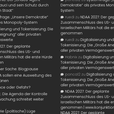
auci und sein Schutz durch
Demokratie“ als privates Mo
n Staat“
System
rage: „Unsere Demokratie“
ruedi
zu
NDAA 2027: Der ge
tes Monopoly-System
Zusammenschluss des US- 
israelischen Militärs hat die 
isierung und Tokenisierung: Die
genommen
eignung“ aller privaten
swerte
ruedi
zu
Digitalisierung und
Tokenisierung: Die „Große An
27: Der geplante
aller privaten Vermögenswer
schluss des US- und
en Militärs hat die erste Hürde
Habnix
zu
Digitalisierung u
en
Tokenisierung: Die „Große An
aller privaten Vermögenswer
ner Sache: Blogpause
ponca12
zu
Digitalisierung
SA sollen eine Ausweitung des
Tokenisierung: Die „Große An
lanen
aller privaten Vermögenswer
nce oder Gefahr?
NDAA 2027: Der geplante
t: Die Agenda der Kontrolle
Zusammenschluss des US- 
achung schreitet weiter
israelischen Militärs hat die 
genommen | www.konjunktion
Die (politische) Lüge
NDAA 2027: Der geplante