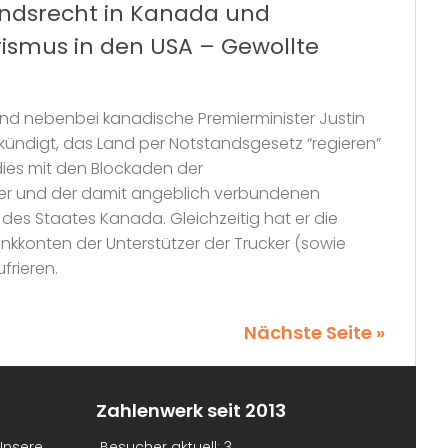
ndsrecht in Kanada und
rismus in den USA – Gewollte
nd nebenbei kanadische Premierminister Justin
ündigt, das Land per Notstandsgesetz “regieren”
dies mit den Blockaden der
und der damit angeblich verbundenen
des Staates Kanada. Gleichzeitig hat er die
nkkonten der Unterstützer der Trucker (sowie
ufrieren.
Nächste Seite »
Zahlenwerk seit 2013
Unsere
Besucher aktuell:
3