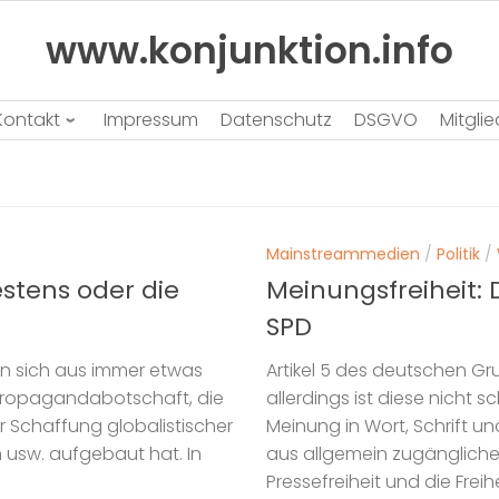
www.konjunktion.info
Kontakt
Impressum
Datenschutz
DSGVO
Mitgli
Mainstreammedien
/
Politik
/
estens oder die
Meinungsfreiheit: 
SPD
on sich aus immer etwas
Artikel 5 des deutschen Gr
Propagandabotschaft, die
allerdings ist diese nicht s
r Schaffung globalistischer
Meinung in Wort, Schrift un
n usw. aufgebaut hat. In
aus allgemein zugänglichen
Pressefreiheit und die Frei