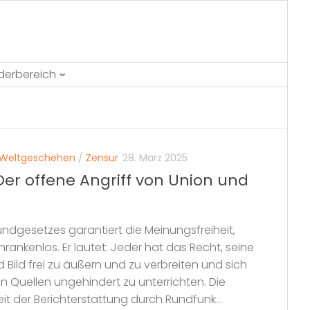
ederbereich
Weltgeschehen
/
Zensur
28. März 2025
Der offene Angriff von Union und
undgesetzes garantiert die Meinungsfreiheit,
chrankenlos. Er lautet: Jeder hat das Recht, seine
d Bild frei zu äußern und zu verbreiten und sich
 Quellen ungehindert zu unterrichten. Die
heit der Berichterstattung durch Rundfunk...