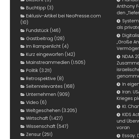
Anthony F
Buchtipp
(3)
den „Tiefe
Exklusiv-Artikel bei NeoPresse.com
Systemf
(10)
als priva
Fundstück
(146)
Digital
Gastbeitrag
(128)
„Große An
Im Rampenlicht
(4)
Vermögen
Kurz eingeworfen
(142)
NDAA 20
Mainstreammedien
(1.505)
Zusammen
israelisch
Politik
(3.211)
genomm
Retrospektive
(8)
In eige
Seitenrelevantes
(168)
Iran: U
Unternehmen
(909)
Krieges p
Video
(6)
KI: Cha
Weltgeschehen
(3.205)
KIDS Ac
Wirtschaft
(1.427)
und Überw
Wissenschaft
(547)
voran
Zensur
(251)
Essay: 