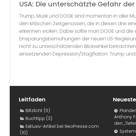
USA: Die unterschätzte Gefahr der
Trump, Musk und DOGE sind momentan in aller Mu
den kritischen Zeitgenossen, die in diesen drei 
erkennen wollen. Dabei sollte man DOGE und die e
Einsparungsbemühungen der neuen US-Regierun
nicht zu unterschätzenden Blickwinkel betrachte
einsetzenden Depression/Stagflation. Trump und..
Leitfaden
Neueste
Blitzlicht
(5)
Plande
Anthony F
Buchtipp
(3)
den „Tiefe
Exklusiv-Artikel bei NeoPresse.com
Systemf
(10)