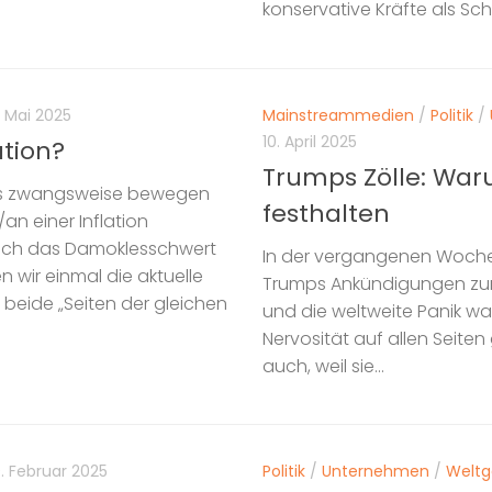
konservative Kräfte als Schu
. Mai 2025
Mainstreammedien
/
Politik
/
10. April 2025
ation?
Trumps Zölle: War
uns zwangsweise bewegen
festhalten
an einer Inflation
auch das Damoklesschwert
In der vergangenen Woche
 wir einmal die aktuelle
Trumps Ankündigungen zum 
 beide „Seiten der gleichen
und die weltweite Panik wa
Nervosität auf allen Seiten 
auch, weil sie...
9. Februar 2025
Politik
/
Unternehmen
/
Welt