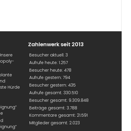
Zahlenwerk seit 2013
Unsere
Besucher aktuell:
3
nopoly-
Aufrufe heute:
1.257
Besucher heute:
478
plante
Aufrufe gestern:
794
und
Besucher gestern:
435
erste Hürde
Aufrufe gesamt:
330.510
Besucher gesamt:
9.309.848
eignung“
Beiträge gesamt:
3.788
te
Kommentare gesamt:
21.591
nd
Mitglieder gesamt:
2.023
eignung“