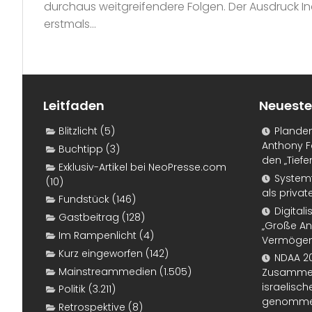
durchaus weitgreifendere Folgen. Der Ausdruck I
erstmals...
Leitfaden
Neueste
Blitzlicht
(5)
Plande
Anthony F
Buchtipp
(3)
den „Tiefe
Exklusiv-Artikel bei NeoPresse.com
Systemf
(10)
als priva
Fundstück
(146)
Digital
Gastbeitrag
(128)
„Große An
Im Rampenlicht
(4)
Vermögen
Kurz eingeworfen
(142)
NDAA 20
Mainstreammedien
(1.505)
Zusammen
israelisch
Politik
(3.211)
genomm
Retrospektive
(8)