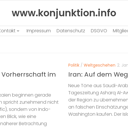
www.konjunktion.info
Kontakt
Impressum
Datenschutz
DSGVO
Mitgli
Politik
/
Weltgeschehen
2. Ja
 Vorherrschaft im
Iran: Auf dem Weg
Neue Töne aus Saudi-Arabi
Tageszeitung Asharq Al-Aws
akaien beginnen gerade
der Region zu übernehmen. 
on spricht zunehmend nicht
an falschen Einschätzungen
ic), sondern von Indo-
Washington kaufen. Der Isla
n Blick, wie eine
 näherer Betrachtung