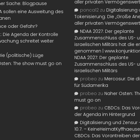
aller privaten Vermögenswer
ner Sache: Blogpause
ponca12
zu
Digitalisierung
SA sollen eine Ausweitung des
Tokenisierung: Die „Große An
lanen
aller privaten Vermögenswer
nce oder Gefahr?
NDAA 2027: Der geplante
t: Die Agenda der Kontrolle
Zusammenschluss des US- 
achung schreitet weiter
israelischen Militärs hat die 
genommen | www.konjunktion
Die (politische) Lüge
NDAA 2027: Der geplante
Osten: The show must go on
Zusammenschluss des US- 
israelischen Militärs
probeo
zu
Mercosur: Die di
für Südamerika
probeo
zu
Naher Osten: T
must go on
probeo
zu
CBDCs: Das Vor
der Agenda im Hintergrund
Digitalisierung und Zensur –
10.7. – KeineHeimatKyffhaeuse
CBDCs: Das Vorantreiben de