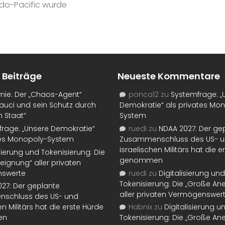
ndo-Pacific wurde
 Beiträge
Neueste Kommentare
mie: Der „Chaos-Agent“
ponca12
zu
Systemfrage: „
auci und sein Schutz durch
Demokratie“ als privates Mo
n Staat“
System
rage: „Unsere Demokratie“
ruedi
zu
NDAA 2027: Der ge
tes Monopoly-System
Zusammenschluss des US- 
israelischen Militärs hat die 
isierung und Tokenisierung: Die
genommen
eignung“ aller privaten
swerte
ruedi
zu
Digitalisierung und
Tokenisierung: Die „Große An
27: Der geplante
aller privaten Vermögenswer
schluss des US- und
en Militärs hat die erste Hürde
Habnix
zu
Digitalisierung u
en
Tokenisierung: Die „Große An