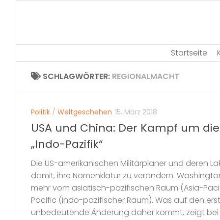
Skip
to
content
Startseite
SCHLAGWÖRTER:
REGIONALMACHT
Politik
/
Weltgeschehen
15. März 2018
USA und China: Der Kampf um die
„Indo-Pazifik“
Die US-amerikanischen Militärplaner und deren L
damit, ihre Nomenklatur zu verändern. Washingt
mehr vom asiatisch-pazifischen Raum (Asia-Pacif
Pacific (indo-pazifischer Raum). Was auf den erste
unbedeutende Änderung daher kommt, zeigt bei