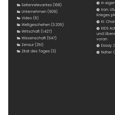
In eige
Seitenrelevantes
(168)
Iran: U
Unternehmen
(909)
Krieges p
Video
(6)
KI: Cha
Weltgeschehen
(3.205)
KIDS Ac
Wirtschaft
(1.427)
und Überw
Wissenschaft
(547)
voran
Zensur
(251)
Essay: 
Zitat des Tages
(3)
Naher 