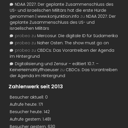
NDAA 2027: Der geplante Zusammenschluss des
US- und israelischen Militärs hat die erste Hürde
genommen | www.konjunktion.info
zu
NDAA 2027: Der
geplante Zusammenschluss des US- und
israelischen Militärs
probeo
zu
Mercosur: Die digitale ID für Südamerika
probeo
zu
Naher Osten: The show must go on
probeo
zu
CBDCs: Das Vorantreiben der Agenda
im Hintergrund
Digitalisierung und Zensur – editiert 10.7. –
KeineHeimatKyffhaeuser
zu
CBDCs: Das Vorantreiben
der Agenda im Hintergrund
Zahlenwerk seit 2013
Besucher aktuell:
0
Aufrufe heute:
171
Besucher heute:
142
Aufrufe gestern:
1.481
Besucher gestern:
630