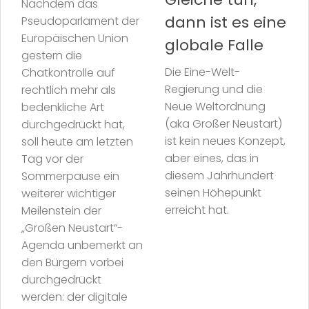
Nachdem das
dann ist es eine
Pseudoparlament der
Europäischen Union
globale Falle
gestern die
Die Eine-Welt-
Chatkontrolle auf
Regierung und die
rechtlich mehr als
Neue Weltordnung
bedenkliche Art
(aka Großer Neustart)
durchgedrückt hat,
ist kein neues Konzept,
soll heute am letzten
aber eines, das in
Tag vor der
diesem Jahrhundert
Sommerpause ein
seinen Höhepunkt
weiterer wichtiger
erreicht hat.
Meilenstein der
„Großen Neustart“-
Agenda unbemerkt an
den Bürgern vorbei
durchgedrückt
werden: der digitale