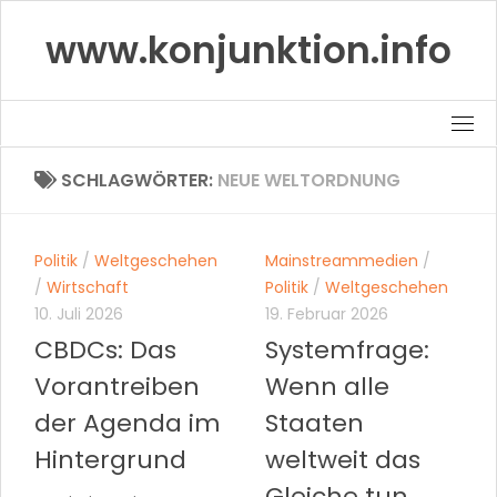
Skip
www.konjunktion.info
to
content
SCHLAGWÖRTER:
NEUE WELTORDNUNG
Politik
/
Weltgeschehen
Mainstreammedien
/
/
Wirtschaft
Politik
/
Weltgeschehen
10. Juli 2026
19. Februar 2026
CBDCs: Das
Systemfrage:
Vorantreiben
Wenn alle
der Agenda im
Staaten
Hintergrund
weltweit das
Gleiche tun,