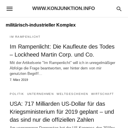
WWW.KONJUNKTION.INFO
militärisch-industrieller Komplex
IM RAMPENLICHT
Im Rampenlicht: Die Kaufleute des Todes
– Lockheed Martin Corp. und Co.
Mit der Artikelserie "Im Rampenlicht" will ich in unregelmäßiger
Abfolge die Frage beantworten, wer hinter dem von mir
genutzten Begriff…
7. März 2019
POLITIK
UNTERNEHMEN
WELTGESCHEHEN
WIRTSCHAFT
USA: 717 Milliarden US-Dollar für das
Kriegsministerium für 2019 geplant – und
das sind nur die offiziellen Zahlen
Am vergangenen Donnerstag hat der US-Kongress den 2019er