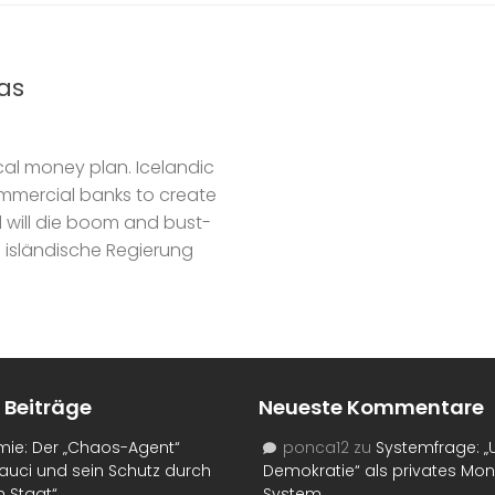
as
cal money plan. Icelandic
mercial banks to create
d will die boom and bust-
 isländische Regierung
 Beiträge
Neueste Kommentare
mie: Der „Chaos-Agent“
ponca12
zu
Systemfrage: „
auci und sein Schutz durch
Demokratie“ als privates Mo
n Staat“
System