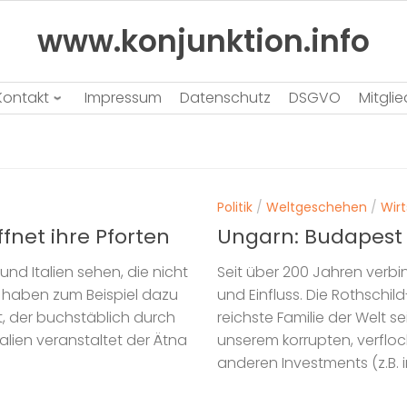
www.konjunktion.info
Kontakt
Impressum
Datenschutz
DSGVO
Mitgli
Politik
/
Weltgeschehen
/
Wir
ffnet ihre Pforten
Ungarn: Budapest 
und Italien sehen, die nicht
Seit über 200 Jahren verb
d haben zum Beispiel dazu
und Einfluss. Die Rothschil
st, der buchstäblich durch
reichste Familie der Welt 
talien veranstaltet der Ätna
unserem korrupten, verflo
anderen Investments (z.B. i