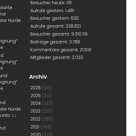
Besucher heute:
119
plante
Aufrufe gestern:
1.481
und
Besucher gestern:
630
erste Hürde
Aufrufe gesamt:
328.821
Besucher gesamt:
9.310.119
eignung“
Beiträge gesamt:
3.788
te
Kommentare gesamt:
21.591
nd
Mitglieder gesamt:
2.023
eignung“
te
 und
Archiv
eignung“
2026
(128)
te
2025
(214)
und
2024
(233)
erste Hürde
2023
(226)
.info
zu
2022
(258)
2021
(292)
und
2020
(327)