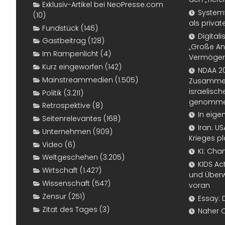
Exklusiv-Artikel bei NeoPresse.com
Systemf
(10)
als priva
Fundstück
(146)
Digital
Gastbeitrag
(128)
„Große An
Im Rampenlicht
(4)
Vermögen
Kurz eingeworfen
(142)
NDAA 20
Mainstreammedien
(1.505)
Zusammen
israelisch
Politik
(3.211)
genomm
Retrospektive
(8)
In eige
Seitenrelevantes
(168)
Iran: U
Unternehmen
(909)
Krieges p
Video
(6)
KI: Cha
Weltgeschehen
(3.205)
KIDS Ac
Wirtschaft
(1.427)
und Überw
Wissenschaft
(547)
voran
Zensur
(251)
Essay: 
Zitat des Tages
(3)
Naher 