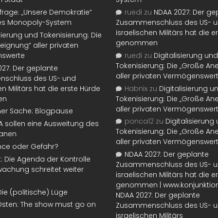
rage: „Unsere Demokratie“
ruedi
zu
NDAA 2027: Der ge
tes Monopoly-System
Zusammenschluss des US- 
israelischen Militärs hat die 
isierung und Tokenisierung: Die
genommen
eignung“ aller privaten
swerte
ruedi
zu
Digitalisierung und
Tokenisierung: Die „Große An
27: Der geplante
aller privaten Vermögenswer
schluss des US- und
en Militärs hat die erste Hürde
Habnix
zu
Digitalisierung u
en
Tokenisierung: Die „Große An
aller privaten Vermögenswer
ner Sache: Blogpause
ponca12
zu
Digitalisierung
SA sollen eine Ausweitung des
Tokenisierung: Die „Große An
lanen
aller privaten Vermögenswer
nce oder Gefahr?
NDAA 2027: Der geplante
t: Die Agenda der Kontrolle
Zusammenschluss des US- 
achung schreitet weiter
israelischen Militärs hat die 
genommen | www.konjunktion
Die (politische) Lüge
NDAA 2027: Der geplante
Osten: The show must go on
Zusammenschluss des US- 
israelischen Militärs