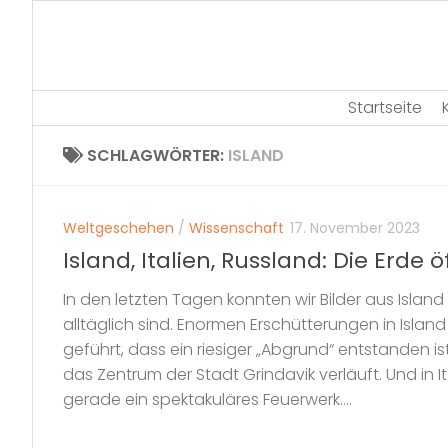
Skip
to
content
Startseite
SCHLAGWÖRTER:
ISLAND
Weltgeschehen
/
Wissenschaft
17. November 2023
Island, Italien, Russland: Die Erde ö
In den letzten Tagen konnten wir Bilder aus Island 
alltäglich sind. Enormen Erschütterungen in Islan
geführt, dass ein riesiger „Abgrund“ entstanden i
das Zentrum der Stadt Grindavik verläuft. Und in I
gerade ein spektakuläres Feuerwerk....