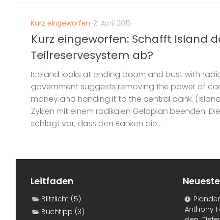
Kurz eingeworfen
2. April 2015
Kurz eingeworfen: Schafft Island d
Teilreservesystem ab?
Iceland looks at ending boom and bust with radi
government suggests removing the power of com
money and handing it to the central bank. (Islan
Zyklen mit einem radikalen Geldplan beenden. Die
schlägt vor, dass den Banken die...
Leitfaden
Neueste
Blitzlicht
(5)
Plande
Anthony F
Buchtipp
(3)
den „Tiefe