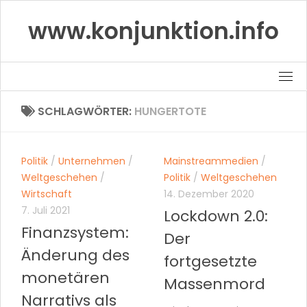
Skip
www.konjunktion.info
to
content
SCHLAGWÖRTER:
HUNGERTOTE
Politik
/
Unternehmen
/
Mainstreammedien
/
Weltgeschehen
/
Politik
/
Weltgeschehen
Wirtschaft
14. Dezember 2020
7. Juli 2021
Lockdown 2.0:
Finanzsystem:
Der
Änderung des
fortgesetzte
monetären
Massenmord
Narrativs als