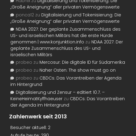
Habnix
zu
Digitalisierung und Tokenisierung: Die
„Große Aneignung“ aller privaten Vermögenswerte
ponca12
zu
Digitalisierung und Tokenisierung: Die
„Große Aneignung“ aller privaten Vermögenswerte
NDAA 2027: Der geplante Zusammenschluss des
US- und israelischen Militärs hat die erste Hürde
genommen | www.konjunktion.info
zu
NDAA 2027: Der
geplante Zusammenschluss des US- und
israelischen Militärs
probeo
zu
Mercosur: Die digitale ID für Südamerika
probeo
zu
Naher Osten: The show must go on
probeo
zu
CBDCs: Das Vorantreiben der Agenda
im Hintergrund
Digitalisierung und Zensur – editiert 10.7. –
KeineHeimatKyffhaeuser
zu
CBDCs: Das Vorantreiben
der Agenda im Hintergrund
Zahlenwerk seit 2013
Besucher aktuell:
2
Aufrufe heute:
290