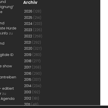
 und
Archiv
eignung“
2026
(128)
te
2025
(214)
und
2024
(233)
erste Hürde
2023
(226)
.info
zu
2022
(258)
2021
(292)
und
2020
(327)
gitale ID
2019
(283)
2018
(277)
he show
2017
(268)
2016
(290)
antreiben
2015
(337)
2014
(234)
 editiert
2013
(192)
r
zu
2012
(181)
r Agenda
2011
(48)