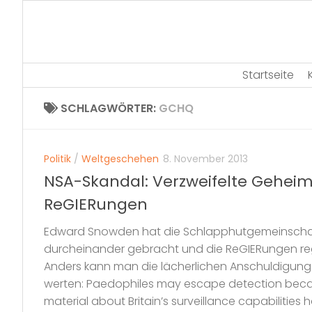
Skip
to
content
Startseite
SCHLAGWÖRTER:
GCHQ
Politik
/
Weltgeschehen
8. November 2013
NSA-Skandal: Verzweifelte Gehei
ReGIERungen
Edward Snowden hat die Schlapphutgemeinschaf
durcheinander gebracht und die ReGIERungen rege
Anders kann man die lächerlichen Anschuldigunge
werten: Paedophiles may escape detection becau
material about Britain’s surveillance capabilitie