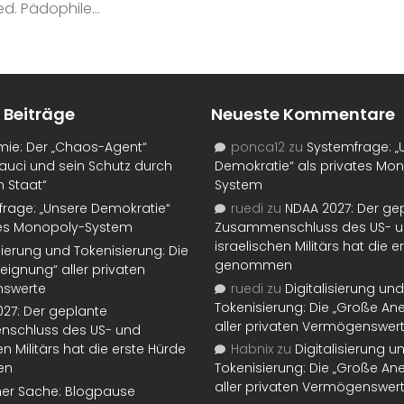
. Pädophile...
 Beiträge
Neueste Kommentare
mie: Der „Chaos-Agent“
ponca12
zu
Systemfrage: „
auci und sein Schutz durch
Demokratie“ als privates Mo
n Staat“
System
rage: „Unsere Demokratie“
ruedi
zu
NDAA 2027: Der ge
tes Monopoly-System
Zusammenschluss des US- 
israelischen Militärs hat die 
isierung und Tokenisierung: Die
genommen
eignung“ aller privaten
swerte
ruedi
zu
Digitalisierung und
Tokenisierung: Die „Große An
27: Der geplante
aller privaten Vermögenswer
schluss des US- und
en Militärs hat die erste Hürde
Habnix
zu
Digitalisierung u
en
Tokenisierung: Die „Große An
aller privaten Vermögenswer
ner Sache: Blogpause