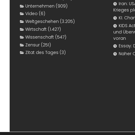
Iran: U
Unternehmen
(909)
Krieges p
Video
(6)
KI: Cha
Weltgeschehen
(3.205)
KIDS Ac
Wirtschaft
(1.427)
und Überw
Wissenschaft
(547)
voran
Zensur
(251)
Essay: 
Zitat des Tages
(3)
Naher 