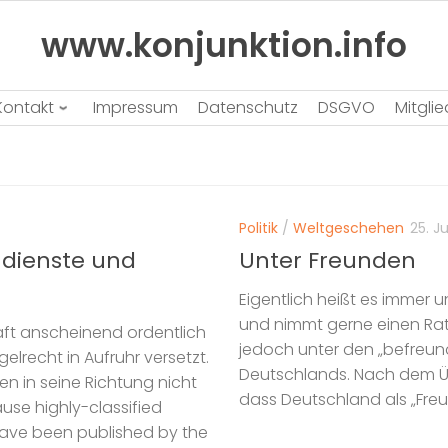
www.konjunktion.info
Kontakt
Impressum
Datenschutz
DSGVO
Mitgli
Politik
/
Weltgeschehen
25. J
mdienste und
Unter Freunden
Eigentlich heißt es immer 
und nimmt gerne einen Rat 
t anscheinend ordentlich
jedoch unter den „befreun
lrecht in Aufruhr versetzt.
Deutschlands. Nach dem Ü
n in seine Richtung nicht
dass Deutschland als „Freu
se highly-classified
s have been published by the