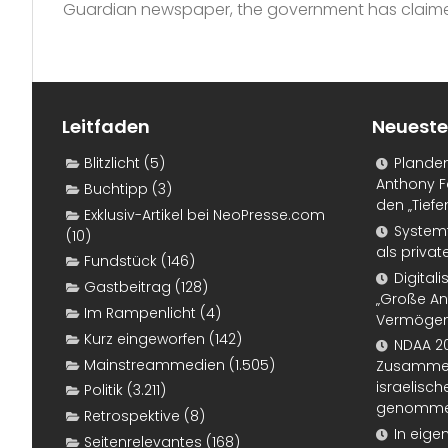
Guardian newspaper, the government has claimed
Leitfaden
Neueste
Blitzlicht
(5)
Plande
Anthony F
Buchtipp
(3)
den „Tiefe
Exklusiv-Artikel bei NeoPresse.com
Systemf
(10)
als priva
Fundstück
(146)
Digital
Gastbeitrag
(128)
„Große An
Im Rampenlicht
(4)
Vermögen
Kurz eingeworfen
(142)
NDAA 20
Mainstreammedien
(1.505)
Zusammen
israelisch
Politik
(3.211)
genomm
Retrospektive
(8)
In eige
Seitenrelevantes
(168)