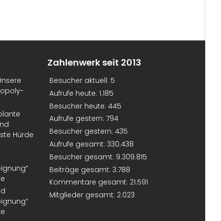
Zahlenwerk seit 2013
Unsere
Besucher aktuell:
5
nopoly-
Aufrufe heute:
1.185
Besucher heute:
445
plante
Aufrufe gestern:
794
und
Besucher gestern:
435
erste Hürde
Aufrufe gesamt:
330.438
Besucher gesamt:
9.309.815
eignung“
Beiträge gesamt:
3.788
te
Kommentare gesamt:
21.591
nd
Mitglieder gesamt:
2.023
eignung“
te