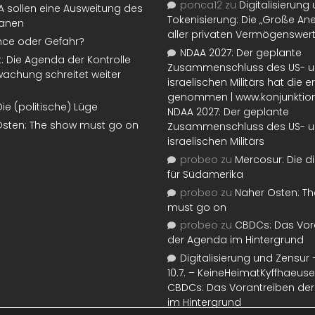
ponca12
zu
Digitalisierung
SA sollen eine Ausweitung des
Tokenisierung: Die „Große An
lanen
aller privaten Vermögenswer
nce oder Gefahr?
NDAA 2027: Der geplante
t: Die Agenda der Kontrolle
Zusammenschluss des US- 
achung schreitet weiter
israelischen Militärs hat die 
genommen | www.konjunktion
Die (politische) Lüge
NDAA 2027: Der geplante
Osten: The show must go on
Zusammenschluss des US- 
israelischen Militärs
probeo
zu
Mercosur: Die di
für Südamerika
probeo
zu
Naher Osten: T
must go on
probeo
zu
CBDCs: Das Vor
der Agenda im Hintergrund
Digitalisierung und Zensur –
10.7. – KeineHeimatKyffhaeuse
CBDCs: Das Vorantreiben de
im Hintergrund