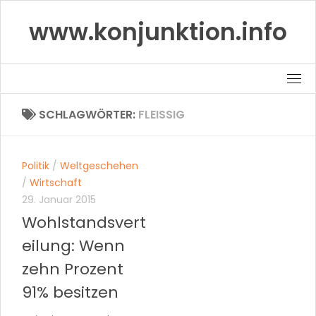
Skip
www.konjunktion.info
to
content
SCHLAGWÖRTER:
FLEISSIG
Politik
/
Weltgeschehen
/
Wirtschaft
29. Januar 2015
Wohlstandsvert
eilung: Wenn
zehn Prozent
91% besitzen