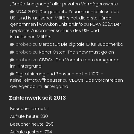
„Große Aneignung“ aller privaten Vermögenswerte
NDAA 2027: Der geplante Zusammenschluss des
US- und israelischen Militärs hat die erste Hürde
genommen | www.konjunktion.info
zu
NDAA 2027: Der
geplante Zusammenschluss des US- und
israelischen Militärs
probeo
zu
Mercosur: Die digitale ID für Südamerika
probeo
zu
Naher Osten: The show must go on
probeo
zu
CBDCs: Das Vorantreiben der Agenda
im Hintergrund
Digitalisierung und Zensur – editiert 10.7. –
KeineHeimatKyffhaeuser
zu
CBDCs: Das Vorantreiben
der Agenda im Hintergrund
Zahlenwerk seit 2013
Besucher aktuell:
1
Aufrufe heute:
330
Besucher heute:
259
Aufrufe gestern:
794