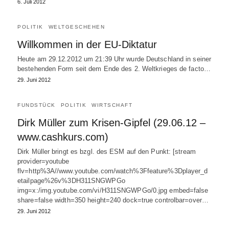
6. Juli 2012
POLITIK
WELTGESCHEHEN
Willkommen in der EU-Diktatur
Heute am 29.12.2012 um 21:39 Uhr wurde Deutschland in seiner
bestehenden Form seit dem Ende des 2. Weltkrieges de facto…
29. Juni 2012
FUNDSTÜCK
POLITIK
WIRTSCHAFT
Dirk Müller zum Krisen-Gipfel (29.06.12 –
www.cashkurs.com)
Dirk Müller bringt es bzgl. des ESM auf den Punkt: [stream
provider=youtube
flv=http%3A//www.youtube.com/watch%3Ffeature%3Dplayer_d
etailpage%26v%3DH311SNGWPGo
img=x:/img.youtube.com/vi/H311SNGWPGo/0.jpg embed=false
share=false width=350 height=240 dock=true controlbar=over…
29. Juni 2012