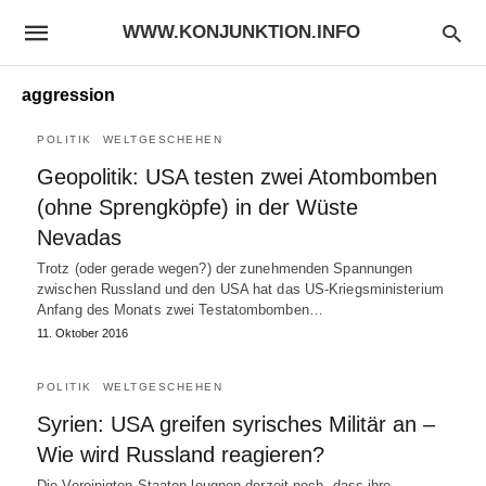
WWW.KONJUNKTION.INFO
aggression
POLITIK
WELTGESCHEHEN
Geopolitik: USA testen zwei Atombomben
(ohne Sprengköpfe) in der Wüste
Nevadas
Trotz (oder gerade wegen?) der zunehmenden Spannungen
zwischen Russland und den USA hat das US-Kriegsministerium
Anfang des Monats zwei Testatombomben…
11. Oktober 2016
POLITIK
WELTGESCHEHEN
Syrien: USA greifen syrisches Militär an –
Wie wird Russland reagieren?
Die Vereinigten Staaten leugnen derzeit noch, dass ihre