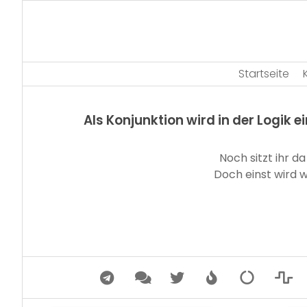
Skip
to
content
Startseite
Als Konjunktion wird in der Logi
Noch sitzt ihr d
Doch einst wird w
fab
fas
fab
fas
fas
fas
fa-
fa-
fa-
fa-
fa-
fa-