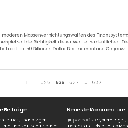
s moderen Massenvernichtungswaffen des Finanzsystems (
beispiel soll die Richtigkeit dieser Worte verdeutlichen: 
eträgt ca. 50 Billionen Dollar.Der momentane Gegenwert 
1
…
625
626
627
…
632
e Beiträge
Neueste Kommentare
emie: Der „Chaos-Agent“
ponca12
zu
Systemfrage: „
Fauci und sein Schutz durch
Demokratie“ als privates Mo