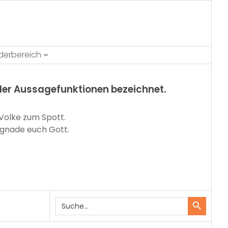
ederbereich
der Aussagefunktionen bezeichnet.
 Volke zum Spott.
 gnade euch Gott.
Search Button
Search
as
for:
a-