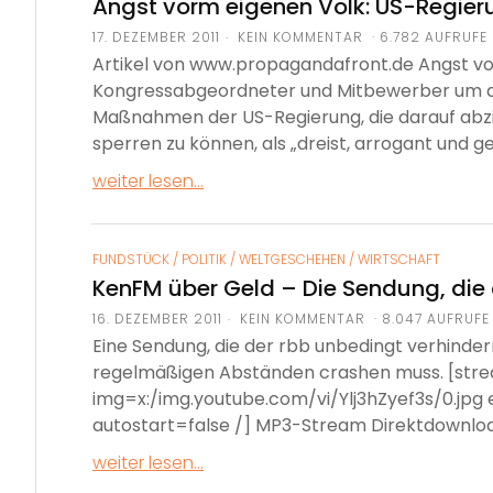
Angst vorm eigenen Volk: US-Regier
17. DEZEMBER 2011
KEIN KOMMENTAR · 6.782 AUFRUFE
Artikel von www.propagandafront.de Angst vo
Kongressabgeordneter und Mitbewerber um die
Maßnahmen der US-Regierung, die darauf abzie
sperren zu können, als „dreist, arrogant und ge
weiter lesen...
FUNDSTÜCK
/
POLITIK
/
WELTGESCHEHEN
/
WIRTSCHAFT
KenFM über Geld – Die Sendung, die 
16. DEZEMBER 2011
KEIN KOMMENTAR · 8.047 AUFRUFE
Eine Sendung, die der rbb unbedingt verhindern
regelmäßigen Abständen crashen muss. [st
img=x:/img.youtube.com/vi/Ylj3hZyef3s/0.jp
autostart=false /] MP3-Stream Direktdownlo
weiter lesen...