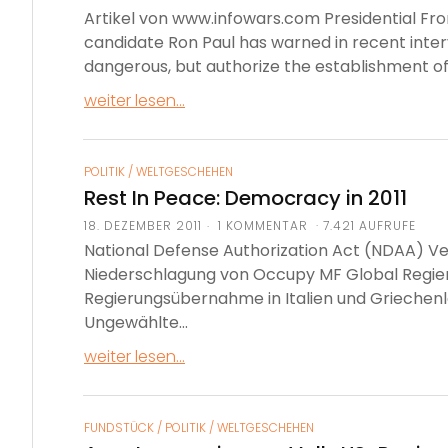
Artikel von www.infowars.com Presidential Fr
candidate Ron Paul has warned in recent inte
dangerous, but authorize the establishment of t
weiter lesen...
POLITIK
/
WELTGESCHEHEN
Rest In Peace: Democracy in 2011
18. DEZEMBER 2011
1 KOMMENTAR · 7.421 AUFRUFE
National Defense Authorization Act (NDAA) Ver
Niederschlagung von Occupy MF Global Regier
Regierungsübernahme in Italien und Grieche
Ungewählte...
weiter lesen...
FUNDSTÜCK
/
POLITIK
/
WELTGESCHEHEN