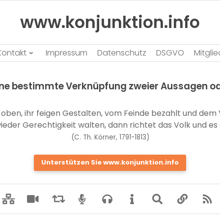
www.konjunktion.info
Kontakt
Impressum
Datenschutz
DSGVO
Mitgli
k eine bestimmte Verknüpfung zweier Aussagen o
a oben, ihr feigen Gestalten, vom Feinde bezahlt und dem
ieder Gerechtigkeit walten, dann richtet das Volk und es
(C. Th. Körner, 1791-1813)
Unterstützen Sie www.konjunktion.info
fas
fas
fas
fas
fas
fas
fas
fas
f
fa-
fa-
fa-
fa-
fa-
fa-
fa-
fa-
f