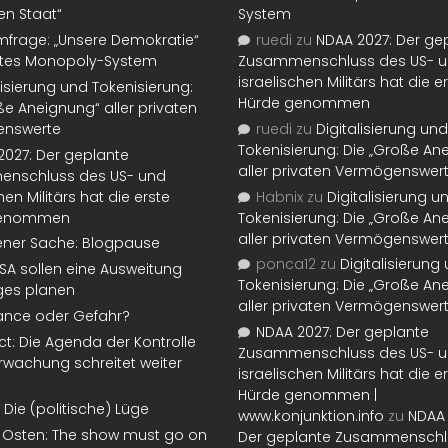
en Staat“
System
mfrage: „Unsere Demokratie“
ruedi
zu
NDAA 2027: Der ge
vates Monopoly-System
Zusammenschluss des US- 
israelischen Militärs hat die e
lisierung und Tokenisierung:
Hürde genommen
ße Aneignung“ aller privaten
nswerte
ruedi
zu
Digitalisierung und
Tokenisierung: Die „Große An
2027: Der geplante
aller privaten Vermögenswer
nschluss des US- und
hen Militärs hat die erste
Habnix
zu
Digitalisierung u
genommen
Tokenisierung: Die „Große An
aller privaten Vermögenswer
gener Sache: Blogpause
ponca12
zu
Digitalisierung
USA sollen eine Ausweitung
Tokenisierung: Die „Große An
ges planen
aller privaten Vermögenswer
hance oder Gefahr?
NDAA 2027: Der geplante
ct: Die Agenda der Kontrolle
Zusammenschluss des US- 
wachung schreitet weiter
israelischen Militärs hat die e
Hürde genommen |
 Die (politische) Lüge
www.konjunktion.info
zu
NDAA 
 Osten: The show must go on
Der geplante Zusammenschl