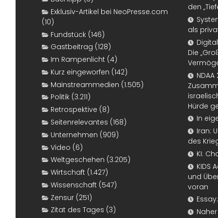
den „Tief
Exklusiv-Artikel bei NeoPresse.com
Syste
(10)
als pri
Fundstück
(146)
Digita
Gastbeitrag
(128)
Die „Gro
Im Rampenlicht
(4)
Vermöge
Kurz eingeworfen
(142)
NDAA 
Mainstreammedien
(1.505)
Zusamme
israelisc
Politik
(3.211)
Hürde 
Retrospektive
(8)
In ei
Seitenrelevantes
(168)
Iran: 
Unternehmen
(909)
des Krie
Video
(6)
KI: C
Weltgeschehen
(3.205)
KIDS A
Wirtschaft
(1.427)
und Über
Wissenschaft
(547)
voran
Zensur
(251)
Essay:
Zitat des Tages
(3)
Naher