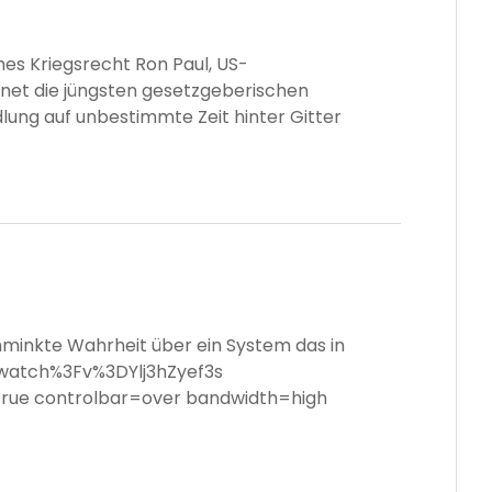
es Kriegsrecht Ron Paul, US-
net die jüngsten gesetzgeberischen
ung auf unbestimmte Zeit hinter Gitter
chminkte Wahrheit über ein System das in
watch%3Fv%3DYlj3hZyef3s
true controlbar=over bandwidth=high