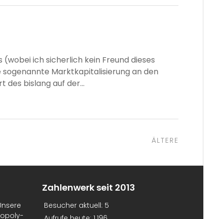
wobei ich sicherlich kein Freund dieses
Die sogenannte Marktkapitalisierung an den
des bislang auf der...
Ältere
ÄLTERE
Zahlenwerk seit 2013
Unsere
Besucher aktuell:
5
nopoly-
Aufrufe heute:
1.196