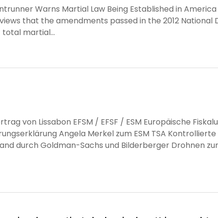
ontrunner Warns Martial Law Being Established in Americ
rviews that the amendments passed in the 2012 National 
otal martial...
trag von Lissabon EFSM / EFSF / ESM Europäische Fiskalun
ungserklärung Angela Merkel zum ESM TSA Kontrollierte
nland durch Goldman-Sachs und Bilderberger Drohnen z