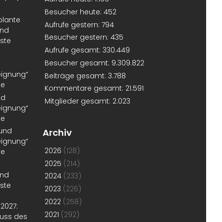
Besucher heute:
452
plante
Aufrufe gestern:
794
und
Besucher gestern:
435
rste
Aufrufe gesamt:
330.449
Besucher gesamt:
9.309.822
eignung“
Beiträge gesamt:
3.788
te
Kommentare gesamt:
21.591
nd
Mitglieder gesamt:
2.023
eignung“
te
 und
Archiv
eignung“
2026
(128)
te
2025
(214)
und
2024
(233)
rste
2023
(226)
2022
(258)
2027:
2021
(292)
uss des