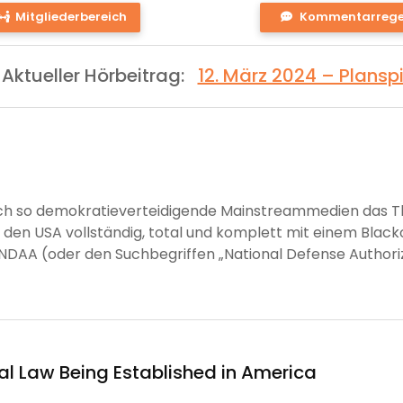
ve-
network-
video
retweet
microphone-
headphones
info
search
link
rs
Mitgliederbereich
Kommentarrege
uare
wired
alt
Aktueller Hörbeitrag:
12. März 2024 – Plansp
ach so demokratieverteidigende Mainstreammedien das T
en USA vollständig, total und komplett mit einem Blacko
A (oder den Suchbegriffen „National Defense Authoriza
al Law Being Established in America