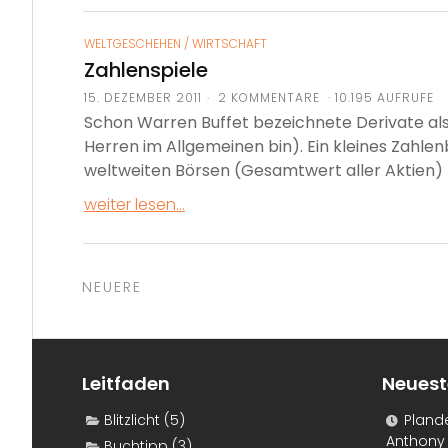
WELTGESCHEHEN
/
WIRTSCHAFT
Zahlenspiele
15. DEZEMBER 2011
2 KOMMENTARE · 10.195 AUFRUFE
Schon Warren Buffet bezeichnete Derivate al
Herren im Allgemeinen bin). Ein kleines Zahlen
weltweiten Börsen (Gesamtwert aller Aktien) b
weiter lesen...
Neuere
NEUERE
Posts
navigation
Leitfaden
Neuest
Blitzlicht
(5)
Pland
Anthony 
Buchtipp
(3)