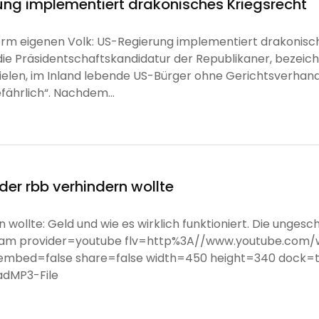
ung implementiert drakonisches Kriegsrecht
rm eigenen Volk: US-Regierung implementiert drakonisch
 Präsidentschaftskandidatur der Republikaner, bezeich
len, im Inland lebende US-Bürger ohne Gerichtsverhandl
fährlich“. Nachdem...
der rbb verhindern wollte
 wollte: Geld und wie es wirklich funktioniert. Die unges
ream provider=youtube flv=http%3A//www.youtube.com/
g embed=false share=false width=450 height=340 dock=
adMP3-File