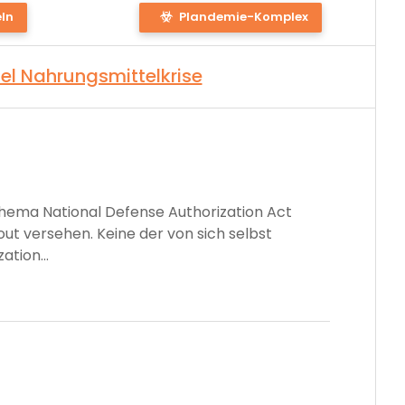
s
ln
Plandemie-Komplex
iel Nahrungsmittelkrise
hema National Defense Authorization Act
ut versehen. Keine der von sich selbst
tion...