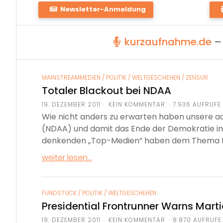
telegram
comments
twitter
fire
circle-
wa
Newsletter-Anmeldung
notch
sq
kurzaufnahme.de
– 
MAINSTREAMMEDIEN
/
POLITIK
/
WELTGESCHEHEN
/
ZENSUR
Totaler Blackout bei NDAA
19. DEZEMBER 2011
KEIN KOMMENTAR · 7.936 AUFRUFE
Wie nicht anders zu erwarten haben unsere 
(NDAA) und damit das Ende der Demokratie in d
denkenden „Top-Medien“ haben dem Thema NDA
weiter lesen...
FUNDSTÜCK
/
POLITIK
/
WELTGESCHEHEN
Presidential Frontrunner Warns Marti
19. DEZEMBER 2011
KEIN KOMMENTAR · 8.870 AUFRUFE