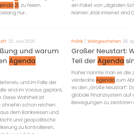
genda
21
, zu feiern.
ein Paket von „digitalen 
islang nur...
Namen „Kids Internet and Dig
aft
22. Juni 2026
Politik
/
Weltgeschehen
28. A
ießung und warum
Großer Neustart: 
ten
Agenda
Teil der
Agenda
si
Früher nannte man es die „N
verdeckte
Agenda
zum Abba
defensiv, und im Falle der
es den „Große Neustart“. Da
 alle sind im Voraus geplant,
globale Finanzsystem auf de
. Diese Wahrheit ist
Bewegungen zu zerstören un
ie ohnehin schon reichen
tner aus dem Bankwesen und
acht und geopolitische
kerung zu kontrollieren,