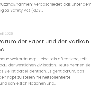
Schutzmaßnahmen“ verabschiedet, das unter dem
ital Safety Act (KIDS...
pril 2026
Warum der Papst und der Vatikan
nd
eue Weltordnung“ – eine teils öffentliche, teils
u der westlichen Zivilisation. Heute nennen sie
s Ziel ist dabei identisch. Es geht darum, das
n Kopf zu stellen, freiheitsorientierte
d schließlich Nationen und...