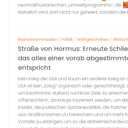
neomalthusianischen „Umweltprogramms“, die
A
Natürlich wird dort nicht nur gefeiert, sondern die b
Mainstreammedien
/
Politik
/
Weltgeschehen
/
Wirtsch
Straße von Hormus: Erneute Schl
das alles einer vorab abgestimm
entspricht
Kein Krieg der USA und kaum ein anderer Krieg ist 
USA ist kein „Krieg“ organisch oder gerechtfertigt;
um bestimmte, äußerst ruchlose Ziele zu erreichen
offensichtlich, da Kriege inszeniert werden, um d
Insider, die politischen Spitzenpolitiker, die Par
aus Großkonzernen zu bereichern und um mehr M
Vorteile zu erlangen, um so die einheimische Bevöl