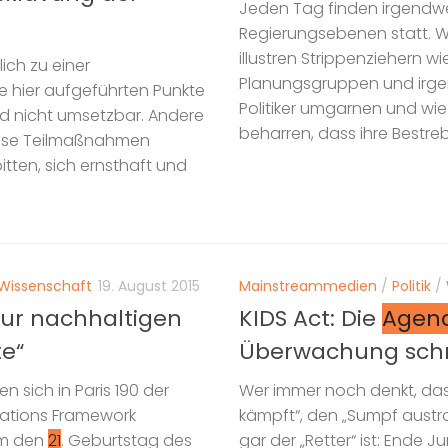
Jeden Tag finden irgendwe
Regierungsebenen statt. 
illustren Strippenziehern w
ich zu einer
Planungsgruppen und irgen
ie hier aufgeführten Punkte
Politiker umgarnen und wie
nd nicht umsetzbar. Andere
beharren, dass ihre Bestre
iese Teilmaßnahmen
tten, sich ernsthaft und
Wissenschaft
19. August 2015
Mainstreammedien
/
Politik
/
ur nachhaltigen
KIDS Act: Die
Agen
e“
Überwachung schre
 sich in Paris 190 der
Wer immer noch denkt, da
Nations Framework
kämpft“, den „Sumpf austroc
um den
21
. Geburtstag des
gar der „Retter“ ist: Ende 