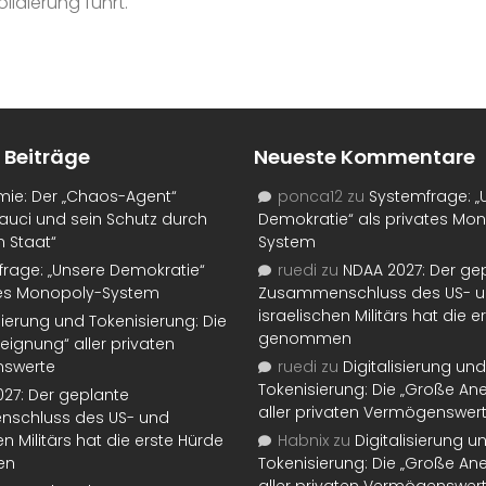
idierung führt.
 Beiträge
Neueste Kommentare
mie: Der „Chaos-Agent“
ponca12
zu
Systemfrage: „
auci und sein Schutz durch
Demokratie“ als privates Mo
n Staat“
System
rage: „Unsere Demokratie“
ruedi
zu
NDAA 2027: Der ge
tes Monopoly-System
Zusammenschluss des US- 
israelischen Militärs hat die 
isierung und Tokenisierung: Die
genommen
eignung“ aller privaten
swerte
ruedi
zu
Digitalisierung und
Tokenisierung: Die „Große An
27: Der geplante
aller privaten Vermögenswer
schluss des US- und
en Militärs hat die erste Hürde
Habnix
zu
Digitalisierung u
en
Tokenisierung: Die „Große An
aller privaten Vermögenswer