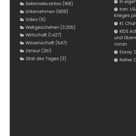
In eige
Seitenrelevantes
(168)
Iran: U
Unternehmen
(909)
Krieges p
Video
(6)
KI: Cha
Weltgeschehen
(3.205)
KIDS Ac
Wirtschaft
(1.427)
und Überw
Wissenschaft
(547)
voran
Zensur
(251)
Essay: 
Zitat des Tages
(3)
Naher 