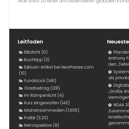
was stets zu einer umfassenderen globalen Konsol
Leitfaden
Neueste
Blitzlicht
(5)
Plande
Anthony F
Buchtipp
(3)
den „Tiefe
Exklusiv-Artikel bei NeoPresse.com
Systemf
(10)
als priva
Fundstück
(146)
Digital
Gastbeitrag
(128)
„Große An
Im Rampenlicht
(4)
Vermögen
Kurz eingeworfen
(142)
NDAA 20
Mainstreammedien
(1.505)
Zusammen
israelisch
Politik
(3.211)
genomm
Retrospektive
(8)