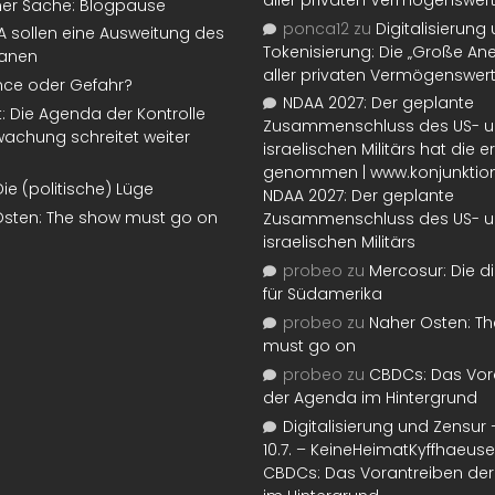
ner Sache: Blogpause
ponca12
zu
Digitalisierung
SA sollen eine Ausweitung des
Tokenisierung: Die „Große An
lanen
aller privaten Vermögenswer
nce oder Gefahr?
NDAA 2027: Der geplante
t: Die Agenda der Kontrolle
Zusammenschluss des US- 
achung schreitet weiter
israelischen Militärs hat die 
genommen | www.konjunktion
Die (politische) Lüge
NDAA 2027: Der geplante
Osten: The show must go on
Zusammenschluss des US- 
israelischen Militärs
probeo
zu
Mercosur: Die di
für Südamerika
probeo
zu
Naher Osten: T
must go on
probeo
zu
CBDCs: Das Vor
der Agenda im Hintergrund
Digitalisierung und Zensur –
10.7. – KeineHeimatKyffhaeuse
CBDCs: Das Vorantreiben de