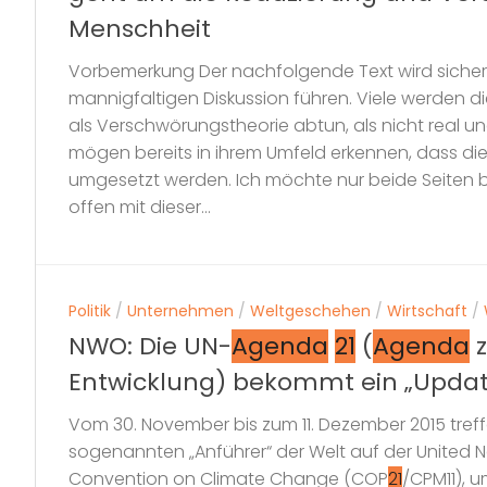
Menschheit
Vorbemerkung Der nachfolgende Text wird sicherl
mannigfaltigen Diskussion führen. Viele werden d
als Verschwörungstheorie abtun, als nicht real u
mögen bereits in ihrem Umfeld erkennen, dass d
umgesetzt werden. Ich möchte nur beide Seiten bi
offen mit dieser...
Politik
/
Unternehmen
/
Weltgeschehen
/
Wirtschaft
/
NWO: Die UN-
Agenda
21
(
Agenda
z
Entwicklung) bekommt ein „Updat
Vom 30. November bis zum 11. Dezember 2015 treffen
sogenannten „Anführer“ der Welt auf der United 
Convention on Climate Change (COP
21
/CPM11), 