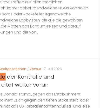
lche Treffen auf allen möglichen
Wohl immer dabei irgendwelche NGOs von solch
ie Soros oder Rockefeller, irgendwelche
dwelche Lobbyisten, die alle die gewählten
 die Motten das Licht umkreisen und darauf
bungen und die von...
Weltgeschehen
/
Zensur
17. Juli 2026
da
der Kontrolle und
itet weiter voran
ss Donald Trump „gegen das Establishment
knet“, „sich gegen den tiefen Staat stellt“ oder
Juni hat das US-Repräsentantenhaus still und leise