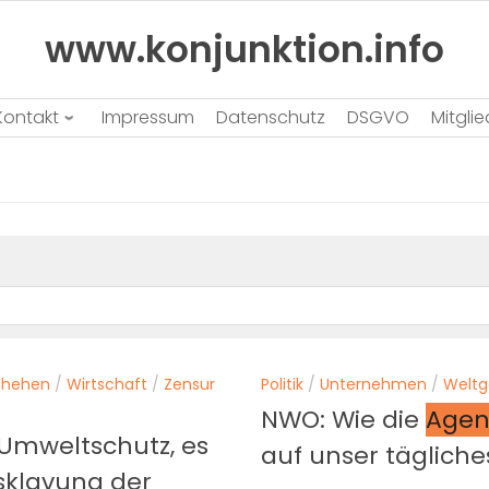
www.konjunktion.info
Kontakt
Impressum
Datenschutz
DSGVO
Mitgli
chehen
/
Wirtschaft
/
Zensur
Politik
/
Unternehmen
/
Welt
NWO: Wie die
Age
 Umweltschutz, es
auf unser täglich
sklavung der