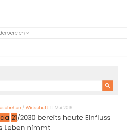
ederbereich
Search Button
geschehen
/
Wirtschaft
11. Mai 2016
nda
21
/2030 bereits heute Einfluss
es Leben nimmt