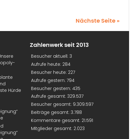
Nächste Seite »
Zahlenwerk seit 2013
Unsere
Besucher aktuell:
3
nopoly-
Aufrufe heute:
284
Besucher heute:
227
plante
Aufrufe gestern:
794
und
Besucher gestern:
435
erste Hürde
Aufrufe gesamt:
329.537
Besucher gesamt:
9.309.597
eignung“
Beiträge gesamt:
3.788
te
Kommentare gesamt:
21.591
nd
Mitglieder gesamt:
2.023
eignung“
te