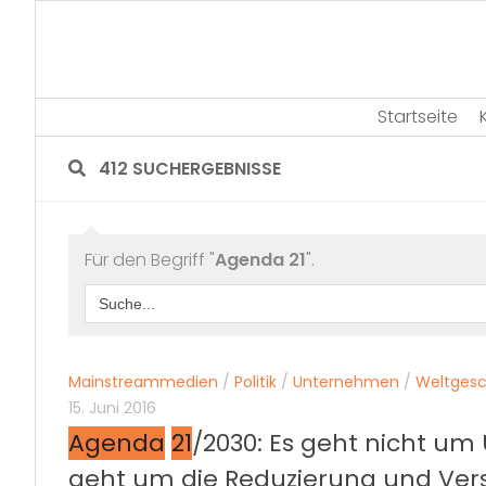
Skip
to
content
Startseite
412 SUCHERGEBNISSE
Für den Begriff "
Agenda 21
".
Search
for:
Mainstreammedien
/
Politik
/
Unternehmen
/
Weltges
15. Juni 2016
Agenda
21
/2030: Es geht nicht um
geht um die Reduzierung und Ver