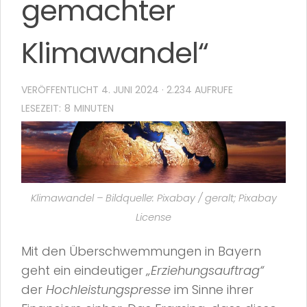
gemachter
Klimawandel“
VERÖFFENTLICHT
4. JUNI 2024
· 2.234 AUFRUFE
Klimawandel – Bildquelle: Pixabay / geralt; Pixabay
License
Mit den Überschwemmungen in Bayern
geht ein eindeutiger
„Erziehungsauftrag“
der
Hochleistungspresse
im Sinne ihrer