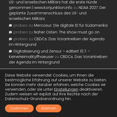
US- und israelischen Militärs hat die erste Hürde
genommen | www.konjunktion.info
zu
NDAA 2027: Der
geplante Zusammenschluss des US- und
israelischen Militärs
probeo
zu
Mercosur: Die digitale ID für Südamerika
probeo
zu
Naher Osten: The show must go on
probeo
zu
CBDCs: Das Vorantreiben der Agenda
im Hintergrund
Digitalisierung und Zensur – editiert 10.7. –
KeineHeimatKyffhaeuser
zu
CBDCs: Das Vorantreiben
der Agenda im Hintergrund
Zahlenwerk seit 2013
Diese Website verwendet Cookies, um Ihnen die
bestmögliche Erfahrung auf unserer Website zu bieten.
Besucher aktuell:
5
Sie können mehr darüber erfahren, welche Cookies wir
Aufrufe heute:
1.651
verwenden, oder sie unter
Einstellungen
deaktivieren.
Zudem weisen wir explizit auf Ihre Rechte nach der
Besucher heute:
558
Datenschutz-Grundverordnung hin.
Aufrufe gestern:
1.820
Besucher gestern:
712
Zustimmen
Ablehnen
Aufrufe gesamt:
328.910