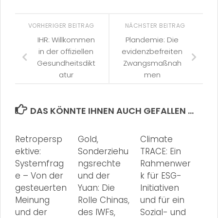
VORHERIGER BEITRAG
NÄCHSTER BEITRAG
IHR: Willkommen
Plandemie: Die
in der offiziellen
evidenzbefreiten
Gesundheitsdikt
Zwangsmaßnah
atur
men
DAS KÖNNTE IHNEN AUCH GEFALLEN …
Retropersp
Gold,
Climate
ektive:
Sonderziehu
TRACE: Ein
Systemfrag
ngsrechte
Rahmenwer
e – Von der
und der
k für ESG-
gesteuerten
Yuan: Die
Initiativen
Meinung
Rolle Chinas,
und für ein
und der
des IWFs,
Sozial- und