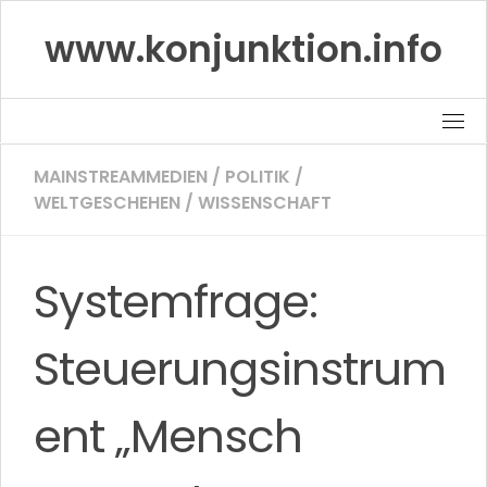
Skip
www.konjunktion.info
to
content
MAINSTREAMMEDIEN
/
POLITIK
/
WELTGESCHEHEN
/
WISSENSCHAFT
Systemfrage:
Steuerungsinstrum
ent „Mensch