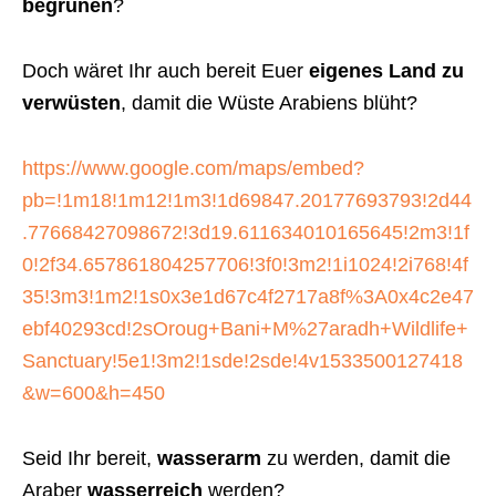
begrünen
?
Doch wäret Ihr auch bereit Euer
eigenes Land zu
verwüsten
, damit die Wüste Arabiens blüht?
https://www.google.com/maps/embed?
pb=!1m18!1m12!1m3!1d69847.20177693793!2d44
.77668427098672!3d19.611634010165645!2m3!1f
0!2f34.657861804257706!3f0!3m2!1i1024!2i768!4f
35!3m3!1m2!1s0x3e1d67c4f2717a8f%3A0x4c2e47
ebf40293cd!2sOroug+Bani+M%27aradh+Wildlife+
Sanctuary!5e1!3m2!1sde!2sde!4v1533500127418
&w=600&h=450
Seid Ihr bereit,
wasserarm
zu werden, damit die
Araber
wasserreich
werden?