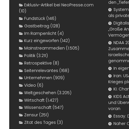
den „Tiefe
Exklusiv-Artikel bei NeoPresse.com
Systemf
(10)
als priva
Fundstück
(146)
Digital
Gastbeitrag
(128)
„Große An
Im Rampenlicht
(4)
Vermögen
Kurz eingeworfen
(142)
NDAA 20
Mainstreammedien
(1.505)
Zusammen
israelisch
Politik
(3.211)
genomm
Retrospektive
(8)
In eige
Seitenrelevantes
(168)
Iran: U
Unternehmen
(909)
Krieges p
Video
(6)
KI: Cha
Weltgeschehen
(3.205)
KIDS Ac
Wirtschaft
(1.427)
und Überw
Wissenschaft
(547)
voran
Zensur
(251)
Essay: 
Zitat des Tages
(3)
Naher 