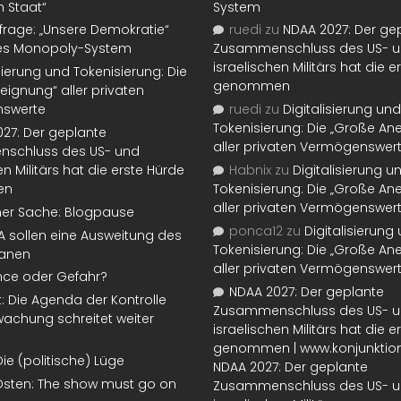
n Staat“
System
rage: „Unsere Demokratie“
ruedi
zu
NDAA 2027: Der ge
tes Monopoly-System
Zusammenschluss des US- 
israelischen Militärs hat die 
isierung und Tokenisierung: Die
genommen
eignung“ aller privaten
swerte
ruedi
zu
Digitalisierung und
Tokenisierung: Die „Große An
27: Der geplante
aller privaten Vermögenswer
schluss des US- und
en Militärs hat die erste Hürde
Habnix
zu
Digitalisierung u
en
Tokenisierung: Die „Große An
aller privaten Vermögenswer
ner Sache: Blogpause
ponca12
zu
Digitalisierung
SA sollen eine Ausweitung des
Tokenisierung: Die „Große An
lanen
aller privaten Vermögenswer
nce oder Gefahr?
NDAA 2027: Der geplante
t: Die Agenda der Kontrolle
Zusammenschluss des US- 
achung schreitet weiter
israelischen Militärs hat die 
genommen | www.konjunktion
Die (politische) Lüge
NDAA 2027: Der geplante
Osten: The show must go on
Zusammenschluss des US- 