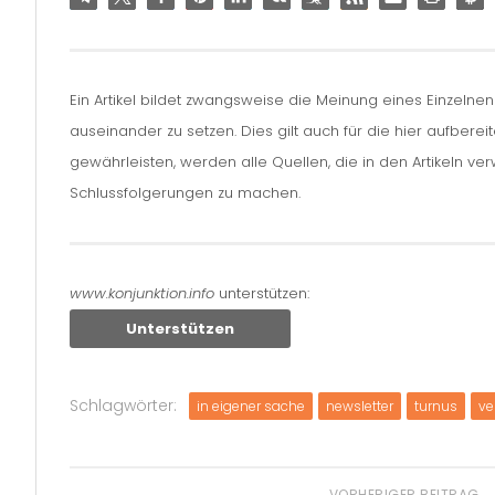
Ein Artikel bildet zwangsweise die Meinung eines Einzelne
auseinander zu setzen. Dies gilt auch für die hier aufbere
gewährleisten, werden alle Quellen, die in den Artikeln v
Schlussfolgerungen zu machen.
www.konjunktion.info
unterstützen:
Unterstützen
Schlagwörter:
in eigener sache
newsletter
turnus
ve
VORHERIGER BEITRAG