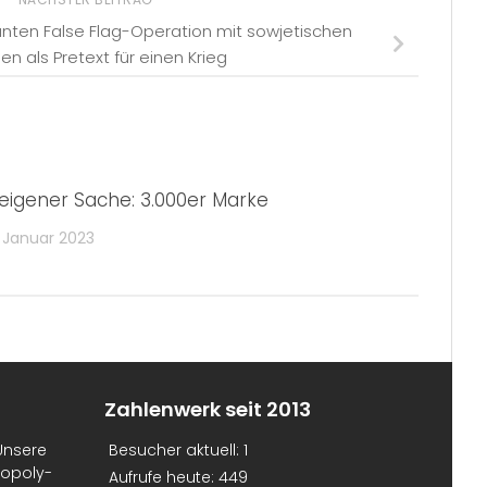
nten False Flag-Operation mit sowjetischen
en als Pretext für einen Krieg
 eigener Sache: 3.000er Marke
 Januar 2023
Zahlenwerk seit 2013
Unsere
Besucher aktuell:
1
nopoly-
Aufrufe heute:
449