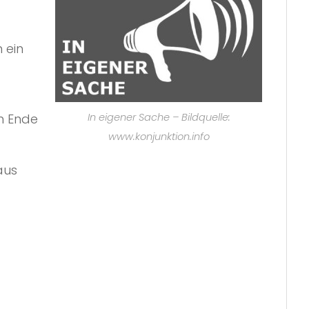
 ein
am Ende
In eigener Sache – Bildquelle:
www.konjunktion.info
aus