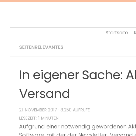
Skip
to
content
Startseite
SEITENRELEVANTES
In eigener Sache: A
Versand
21. NOVEMBER 2017
· 8.250 AUFRUFE
Aufgrund einer notwendig gewordenen Akt
Software, mit der der Newsletter-Versand 