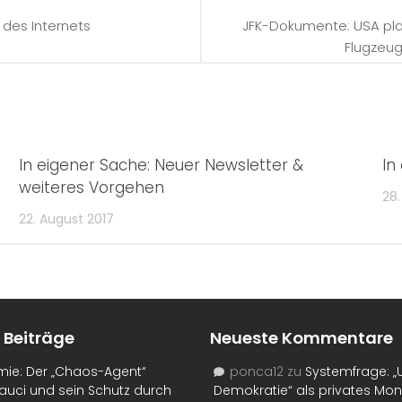
des Internets
JFK-Dokumente: USA pla
Flugzeug
In eigener Sache: Neuer Newsletter &
In
weiteres Vorgehen
28.
22. August 2017
 Beiträge
Neueste Kommentare
mie: Der „Chaos-Agent“
ponca12
zu
Systemfrage: „
auci und sein Schutz durch
Demokratie“ als privates Mo