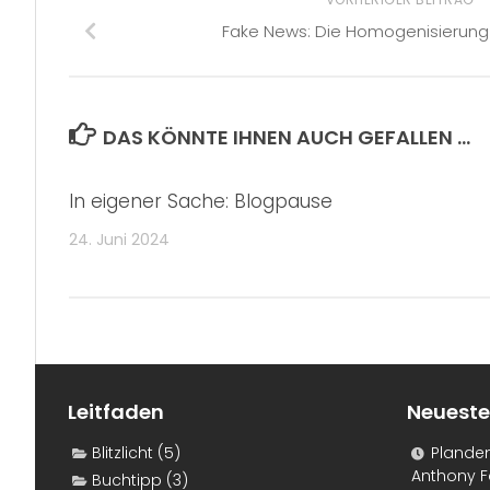
Fake News: Die Homogenisierung 
DAS KÖNNTE IHNEN AUCH GEFALLEN …
In eigener Sache: Blogpause
24. Juni 2024
Leitfaden
Neueste
Blitzlicht
(5)
Plande
Anthony F
Buchtipp
(3)