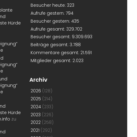
Besucher heute:
323
plante
Aufrufe gestern:
794
und
Besucher gestern:
435
erste Hürde
Aufrufe gesamt:
329.702
Besucher gesamt:
9.309.693
eignung“
Beiträge gesamt:
3.788
te
Kommentare gesamt:
21.591
nd
Mitglieder gesamt:
2.023
eignung“
te
 und
Archiv
eignung“
2026
(128)
te
2025
(214)
und
2024
(233)
erste Hürde
2023
(226)
.info
zu
2022
(258)
2021
(292)
und