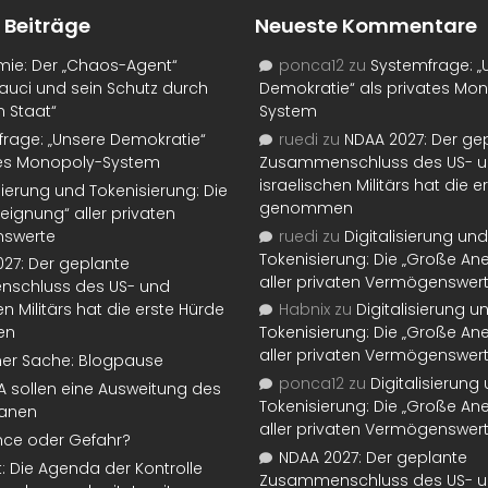
 Beiträge
Neueste Kommentare
mie: Der „Chaos-Agent“
ponca12
zu
Systemfrage: „
auci und sein Schutz durch
Demokratie“ als privates Mo
n Staat“
System
rage: „Unsere Demokratie“
ruedi
zu
NDAA 2027: Der ge
tes Monopoly-System
Zusammenschluss des US- 
israelischen Militärs hat die 
isierung und Tokenisierung: Die
genommen
eignung“ aller privaten
swerte
ruedi
zu
Digitalisierung und
Tokenisierung: Die „Große An
27: Der geplante
aller privaten Vermögenswer
schluss des US- und
en Militärs hat die erste Hürde
Habnix
zu
Digitalisierung u
en
Tokenisierung: Die „Große An
aller privaten Vermögenswer
ner Sache: Blogpause
ponca12
zu
Digitalisierung
SA sollen eine Ausweitung des
Tokenisierung: Die „Große An
lanen
aller privaten Vermögenswer
nce oder Gefahr?
NDAA 2027: Der geplante
t: Die Agenda der Kontrolle
Zusammenschluss des US- 