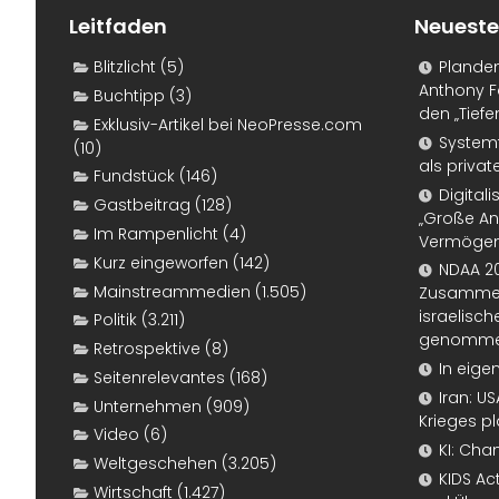
Leitfaden
Neueste
Blitzlicht
(5)
Plande
Anthony F
Buchtipp
(3)
den „Tiefe
Exklusiv-Artikel bei NeoPresse.com
Systemf
(10)
als priva
Fundstück
(146)
Digital
Gastbeitrag
(128)
„Große An
Im Rampenlicht
(4)
Vermögen
Kurz eingeworfen
(142)
NDAA 20
Mainstreammedien
(1.505)
Zusammen
israelisch
Politik
(3.211)
genomm
Retrospektive
(8)
In eige
Seitenrelevantes
(168)
Iran: U
Unternehmen
(909)
Krieges p
Video
(6)
KI: Cha
Weltgeschehen
(3.205)
KIDS Ac
Wirtschaft
(1.427)