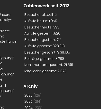
Zahlenwerk seit 2013
Unsere
Besucher aktuell:
6
nopoly-
Aufrufe heute:
1.059
Besucher heute:
393
plante
Aufrufe gestern:
1.820
und
Besucher gestern:
712
erste Hürde
Aufrufe gesamt:
328.318
Besucher gesamt:
9.311.105
eignung“
Beiträge gesamt:
3.788
te
Kommentare gesamt:
21.591
nd
Mitglieder gesamt:
2.023
eignung“
te
 und
Archiv
eignung“
2026
(128)
te
2025
(214)
und
2024
(233)