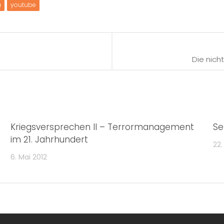
a
youtube
Die nich
Kriegsversprechen II – Terrormanagement
Se
im 21. Jahrhundert
22.
6. Mai 2012