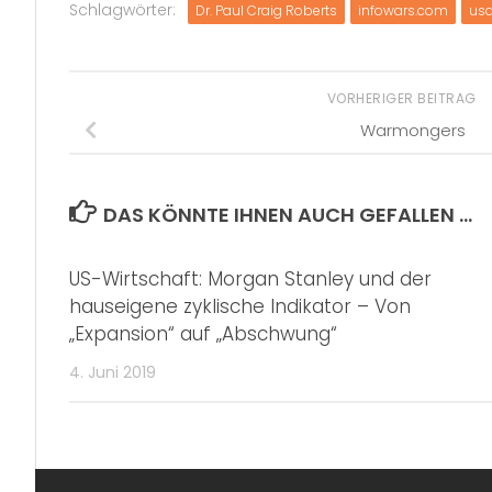
Schlagwörter:
Dr. Paul Craig Roberts
infowars.com
us
VORHERIGER BEITRAG
Warmongers
DAS KÖNNTE IHNEN AUCH GEFALLEN …
US-Wirtschaft: Morgan Stanley und der
hauseigene zyklische Indikator – Von
„Expansion“ auf „Abschwung“
4. Juni 2019