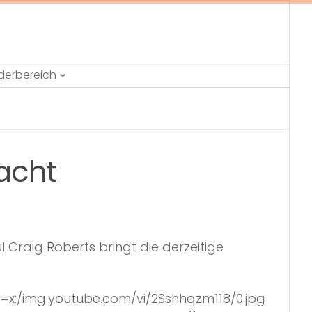
ederbereich
racht
Craig Roberts bringt die derzeitige
x:/img.youtube.com/vi/2Sshhqzm118/0.jpg